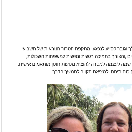
‬באוקטובר‭. ‬ישראל‭ ‬כולה‭ ‬הזדעזעה‭ ‬מהאירועים‭ ‬הקשים‭, ‬והצורך‭ ‬בתמיכה‭ ‬רגשית‭ ‬ונפשית‭ ‬למשפחות‭ ‬השכולות‭,
‬לפצועים‭ ‬ולניצולים‭ ‬הפך‭ ‬לדחוף‭ ‬מאי‭ ‬פעם‭. ‬העמותה‭ ‬שמה‭ ‬לעצמה‭ ‬למטרה‭ ‬להוציא‭ ‬מסעות‭ ‬חוסן‭ ‬מותאמים‭ ‬אישית‭,