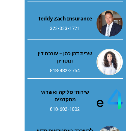
Teddy Zach Insurance
323-333-1721
שרית דהן כהן – עורכת דין
ונוטריון
818-482-3754
שירותי סליקה ואשראי
מתקדמים
818-602-1002
להשכרה גאסטהאוס חדש