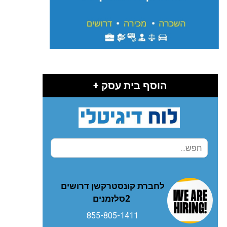
הוסף בית עסק +
‬2‭ ‬סלזמנים
855-805-1411