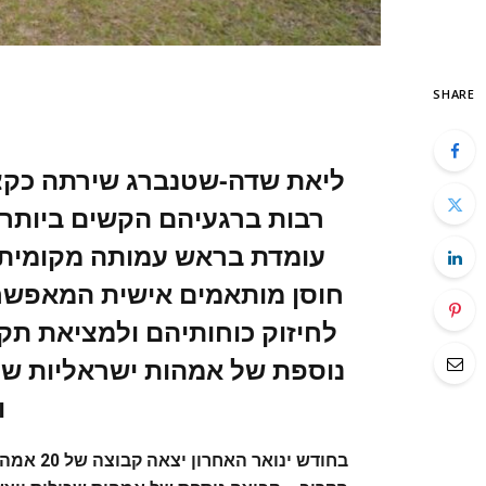
SHARE
‬עומדת‭ ‬בראש‭ ‬עמותה‭ ‬מקומית‭
‬