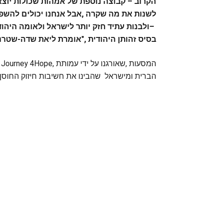
‬בסיס‭ ‬זהותן‭ ‬היהודית‭", ‬אומרת‭ ‬ליאת‭ ‬שדה‭-‬שטרנברג‭ ‬‮–‬‭ ‬יזמת‭ ‬והמנכל‭"‬ית‭ ‬של‭ ‬עמותת ‭ ‬Journey 4Hope.
‬הברית‭ ‬ומישראל‭ ‬שהבינו‭ ‬את‭ ‬חשיבות‭ ‬חיזוק‭ ‬החוסן‭ ‬הנפשי‭ ‬של‭ ‬פצועי‭ ‬המלחמה‭ ‬והמשפחות‭ ‬השכולות‭. ‬