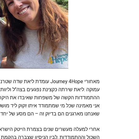
‬שאנחנו‭ ‬מארגנים‭ ‬הם‭ ‬בדיוק‭ ‬זה‭ ‬‮–‬‭ ‬הם‭ ‬מסע‭ ‬של‭ ‬יחד‭, ‬של‭ ‬תמיכה‭, ‬של‭ ‬כוח‭ ‬ושל‭ ‬חיים”‭.‬