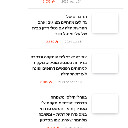
31 בינואר 2025
3,035
החברים של
גדולים מהחיים מציגים: ערב
הפרשת חלה עם נטלי דדון בבית
של אלי ומיטל בכר
8 במאי 2024
2,630
צעירה ישראלית הותקפה ונדקרה
בדירתה בסנטה מוניקה; נזקקת
לניתוחים רפואיים דחופים ופונה
לעזרת הקהילה
13 בנובמבר 2024
2,185
בוורלי הילס: משפחה
פרסית-יהודית מותקפת ע"י
מטרידן תומך חמאס סדרתי
במסעדה יוקרתית – ומשיבה
מלחמה שערה. צפו בסרטון