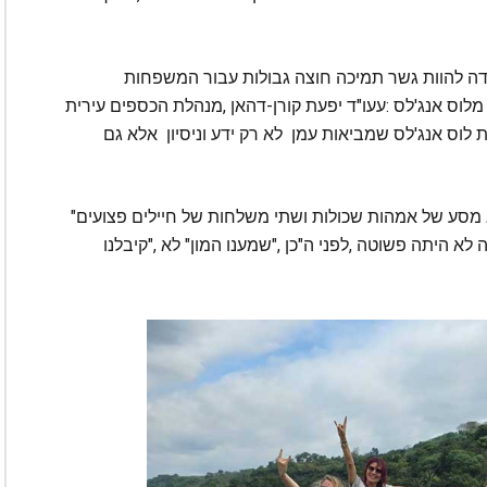
‮"‬זה‭ ‬לא‭ ‬מובן‭ ‬מאליו‭ ‬שבפחות‭ ‬משנה‭ ‬הצלחנו‭ ‬להוציא‭ ‬מסע‭ ‬של‭ ‬אמהות‭ ‬שכולות‭ ‬ושתי‭ ‬משלחות‭ ‬של‭ ‬חיילים‭ ‬פצועים‭"