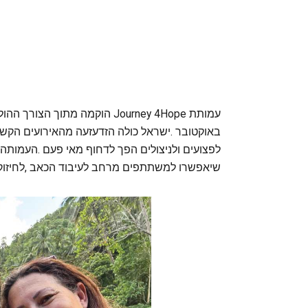
‬שיאפשרו‭ ‬למשתתפים‭ ‬מרחב‭ ‬לעיבוד‭ ‬הכאב‭, ‬לחיזוק‭ ‬כוחותיהם‭ ‬ולמציאת‭ ‬תקווה‭ ‬להמשך‭ ‬הדרך‭.‬