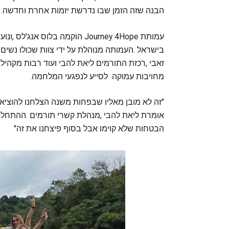
‬הבנה‭ ‬שזה‭ ‬הזמן‭ ‬שבו‭ ‬נדרשת‭ ‬יזמות‭ ‬אחרת‭ ‬וחדשה‭. ‬
‬מחויבות‭ ‬עמוקה‭ ‬לסייע‭ ‬לנפגעי‭ ‬המלחמה‭. ‬
‬הבטחות‭ ‬שלא‭ ‬קוימו‭ ‬אבל‭ ‬בסוף‭ ‬פיצחנו‭ ‬את‭ ‬זה‮"‬