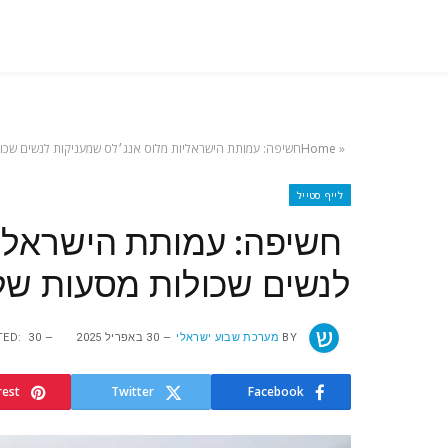
‭ ‬חשיפה: עמותת הישראליות מלוס אנג׳לס שמעניקות לנשים שכולות ‬מסעות‭ ‬של‭ ‬חוסן‭ ‬ותקווה
»
Home
לייף סטייל
‭ ‬חשיפה: עמותת הישראל
לנשים שכולות ‬מסעות‭ ‬של‭ ‬חוסן‭ ‬ותקווה
BY
מערכת שבוע ישראלי
30 באפריל 2025
30 באפריל 2025
TED:
rest
Twitter
Facebook