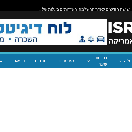
ביורוקרטיה בפעולה: שישה חודשים לאחר ההשלמה, השירותים בעלות של מיליון דולר בראניון קניון – במחוז של נית'יה ראמן – עדיין סגורים
כתבות
ילה
ספורט
תרבות
בריאות
אי
שער