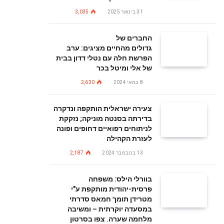
31 בינואר 2025
3,035
החברים של
גדולים מהחיים מציגים: ערב
הפרשת חלה עם נטלי דדון בבית
של אלי ומיטל בכר
8 במאי 2024
2,630
צעירה ישראלית הותקפה ונדקרה
בדירתה בסנטה מוניקה; נזקקת
לניתוחים רפואיים דחופים ופונה
לעזרת הקהילה
13 בנובמבר 2024
2,187
בוורלי הילס: משפחה
פרסית-יהודית מותקפת ע"י
מטרידן תומך חמאס סדרתי
במסעדה יוקרתית – ומשיבה
מלחמה שערה. צפו בסרטון