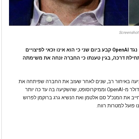
Screenshot
חבר המושבעים שדן בתביעתו של אילון מאסק נגד OpenAI קבע ביום שני כי הוא אינו זכאי לפיצויים
ילת דרכה, בגין טענתו כי החברה זנחה את משימתה
יעה באיחור רב, שנים לאחר שעזב את החברה שפיתחה את
ChatGPT. מאסק דרש פיצויים בסך 134 מיליארד דולר מ-OpenAI וממיקרוסופט, שהשקיעה בה עד כה יותר
ייב את המנכ"ל סם אלטמן ואת הנשיא גרג ברוקמן לפרוש