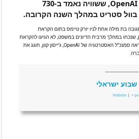
קיבלה את החלטת המושבעים. OpenAI, ששוויה נאמד ב-730
 בוול סטריט במהלך השנה הקרובה.
גובה בת מילה אחת לניו יורק טיימס בתום הקראת
, שנכחו במהלך מרבית הדיונים במשפט, לא הגיעו להקראת
ההחלטה. ביציאה מאולם בית המשפט באוקלנד נראה סמנכ"ל האסטרטגיה של OpenAI, ג'ייסון קוון, חוגג את
רה.
שבוע ישראלי
Website
|
+ po