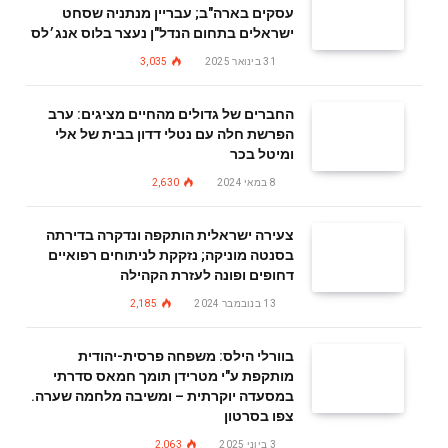
עסקים בארה"ב; עבריין מנתניה שסחט
ישראלים בתחום הנדל"ן נעצר בלוס אנג׳לס
31 בינואר 2025
3,035
החברים של גדולים מהחיים מציגים: ערב
הפרשת חלה עם נטלי דדון בבית של אלי
ומיטל בכר
8 במאי 2024
2,630
צעירה ישראלית הותקפה ונדקרה בדירתה
בסנטה מוניקה; נזקקת לניתוחים רפואיים
דחופים ופונה לעזרת הקהילה
13 בנובמבר 2024
2,185
בוורלי הילס: משפחה פרסית-יהודית
מותקפת ע"י מטרידן תומך חמאס סדרתי
במסעדה יוקרתית – ומשיבה מלחמה שערה.
צפו בסרטון
3 ביוני 2025
2,063