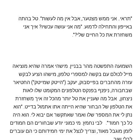
"תראי.. אני ממש מצטער, אבל אין מה לעשות". טל בהתה
באייפון והתחילה לדמוע. "מה אני עושה עכשיו? איך אני
משחזרת את כל החיים שלי?".
השמועה התפשטה מהר בבניין. מישהי אמרה שהיא מוציאה
מייל לכולם עם בקשה למספרי טלפון, מישהו הציע לבקש
עזרה מהחברים בפייסבוק, יעקב ("הייטק שמייטק") החטיאר
שבחבורה, ניפנף בפנקס הטלפונים המקומט שלו לאות
ניצחון, אבל מה שעניין את טל יותר מהכל זה איך משחזרת
את הטלפון של הבחור שהיא הייתה אתו אתמול בדייט. "הוא
נתן לי את המספר שלו ואמר שאתקשר אם יבוא לי. הוא היה
כל כך חמוד". לבי נחמץ. מי כמוני יודע שבחורים הם חמודים
לזמן מוגבל מאוד, וצריך לנצל את ימי חמידותם כי הם עוברים
לבלי שוב.