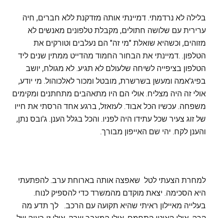
בלילה לא נרדמתי. דמיינתי אותה מזדקנת ללא חברים, חיה
ערירית עם שלושה חתולים, מקבלת טלפונים מאנשים לא
מזוהים, וכשהיא שואלת "מי זה" הם נעלבים וטורקים את
הטלפון. .דמיינתי את הבחור החמוד מהדייט ממתין שנים ליד
הטלפון בציפייה לשיחה שלעולם לא תגיע. לא מגולח, יושב
בפיג'אמה ומעשן בשרשרת, מובטל ומכור לאלכוהול. מי יודע,
אולי זה היה מצליח. אולי הם היו מתאהבים מתחתנים ומקימים
משפחה. עכשיו הכל אבוד. לעזאזל, ברגע אחד הרסתי את חייו
של זוג צעיר שכל עתידו היה לפניו. והכל בגלל הענן. ג'ובס נתן,
והענן לקח. יהי שם האייפון מבורך.
למחרת הצעתי לטל שאפצה אותה בארוחת ערב. להפתעתי
היא הסכימה. יצאת מוקדם מהמשרד כדי להספיק לנוח.
בעלייה מאיילון ראיתי שהיא תקועה עם הרכב. לך תדע מה