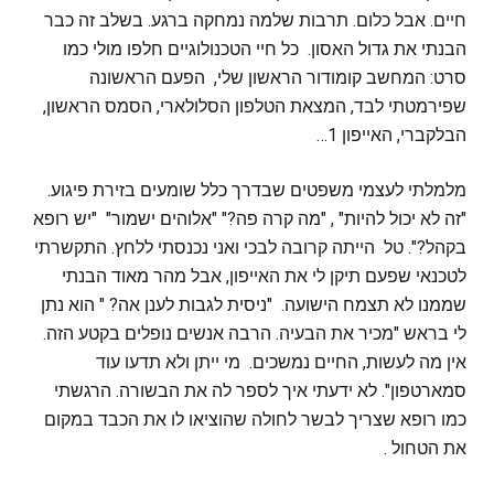
חיים. אבל כלום. תרבות שלמה נמחקה ברגע. בשלב זה כבר
הבנתי את גדול האסון. כל חיי הטכנולוגיים חלפו מולי כמו
סרט: המחשב קומודור הראשון שלי, הפעם הראשונה
שפירמטתי לבד, המצאת הטלפון הסלולארי, הסמס הראשון,
הבלקברי, האייפון 1…
מלמלתי לעצמי משפטים שבדרך כלל שומעים בזירת פיגוע.
"זה לא יכול להיות" , "מה קרה פה?" "אלוהים ישמור" "יש רופא
בקהל?". טל הייתה קרובה לבכי ואני נכנסתי ללחץ. התקשרתי
לטכנאי שפעם תיקן לי את האייפון, אבל מהר מאוד הבנתי
שממנו לא תצמח הישועה. "ניסית לגבות לענן אה? " הוא נתן
לי בראש "מכיר את הבעיה. הרבה אנשים נופלים בקטע הזה.
אין מה לעשות, החיים נמשכים. מי ייתן ולא תדעו עוד
סמארטפון". לא ידעתי איך לספר לה את הבשורה. הרגשתי
כמו רופא שצריך לבשר לחולה שהוציאו לו את הכבד במקום
את הטחול .