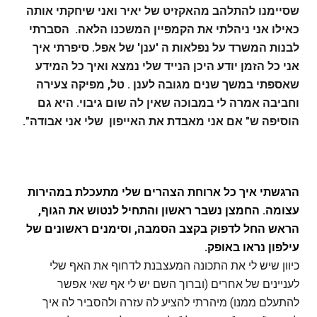
שסיימנו להתלהב מהאקזיט של יאיר ואני שיחקתי אותה
כאילו אני ניהלתי את הקמפיין המשכנו הלאה. הסברתי
לבנות המשרד על נפלאות ה 'ענן' של אפל. סיפרתי איך
אני כל הזמן יודע היכן הנייד שלי נמצא ואיך כל המידע
שאספתי במשך שנים מגובה לענן . טל, מפיקה צעירה
וחביבה אמרה לי במבוכה שאין לה שום גיבוי. היא גם
הוסיפה ש" אם אני מאבדת את האייפון שלי אני אבודה".
הרגשתי איך כל ארוחת הצהרים שלי מתעכלת במהירות
עצומה. החמצן נשבר ראשון והתחיל לנטוש את הגוף,
הראש החל לדפוק בקצב הסמבה, וסימנים ראשונים של
עילפון נראו באופק.
כיוון שיש לי את התכונה המעצבנת לדחוף את האף שלי
לעניינים של אחרים (וברוך השם יש לי אף שאי אפשר
להתעלם ממנו) מיהרתי להציע לה עזרה ולהסביר לה איך