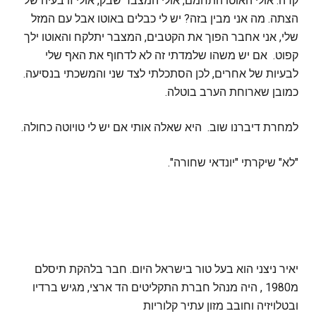
קרה. אולי האוטו התחמם, אולי המצבר שבק, אולי זו בעיה של
הצתה. מה אני מבין בזה? יש לי כבלים באוטו אבל עם המזל
שלי, אני אחבר הפוך את הקטבים, המצבר יתלקח והאוטו ילך
קפוט. אם יש משהו שלמדתי זה לא לדחוף את האף שלי
לבעיות של אחרים, לכן הסתכלתי לצד שני והמשכתי בנסיעה.
כמובן שארוחת הערב בוטלה.
למחרת דיברנו שוב. היא שאלה אותי אם יש לי טויוטה כחולה.
"לא" שיקרתי "יונדאי שחורה".
יאיר ניצני הוא בעל טור בישראל היום. חבר בלהקת תיסלם
מ1980 , היה מנהל חברת התקליטים הד ארצי, מגיש ברדיו
ובטלויזיה וחובב מזון עתיר קלוריות