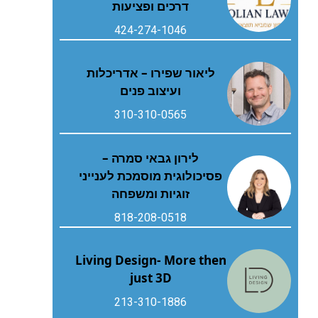
דרכים ופציעות
424-274-1046
ליאור שפירו – אדריכלות
ועיצוב פנים
310-310-0565
לירון גבאי סמרה –
פסיכולוגית מוסמכת לענייני
זוגיות ומשפחה
818-208-0518
Living Design- More then
just 3D
213-310-1886