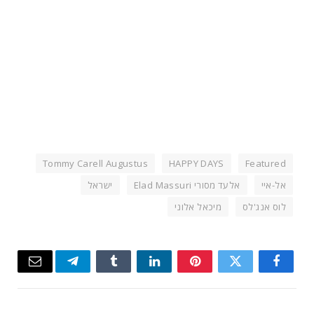
Tommy Carell Augustus
HAPPY DAYS
Featured
אל-איי
אלעד מסורי Elad Massuri
ישראל
לוס אנג'לס
מיכאל אלוני
Email
Telegram
Tumblr
LinkedIn
Pinterest
Twitter
Facebook