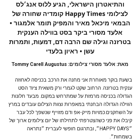
והתיאטרון הישראלי, הגיע ללוס אנג׳לס
לצילומי Happy Times קומדיה שחורה של
הבמאי מיכאל מאיר והמפיק תומר אלמגור •
אלעד מסורי ביקר בסט בווילה הענקית
בטרזנה וגילה שם הרבה דם, דמעות, ותמרות
עשן • ראיון בלעדי
מאת: אלעד מסורי צילומים: Tommy Carell Augustus
בשעת בוקר מאוחרת אני מחנה את הרכב בכניסה לאחוזה
ענקית בטרזנה. הרחוב שקט לגמרי ורק משאית ציוד הסט
הגדולה בכניסה מרמזת על שמתרחש במקום. מבעד חלונות
הווילה הגדולה הבחנתי במאפרות וצוות הצילום עובדים במרץ
על השחקנים.כמויות מייק-אפ ודם מזוייף שנשפך לכל עבר
קיבלו את פני כשהצטרפתי לתחילתו של יום צילומים ארוך של
״HAPPY DAYS״, ובתרגום חופשי לעברית ״נתראה
בשמחות״.