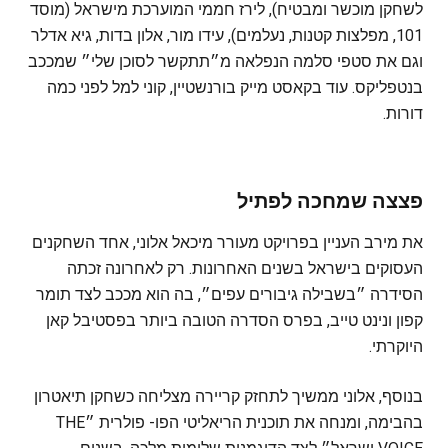
לשחקן מוכשר ומבטיח), לירז חממי המוערכת מישראל (מוסד
101, מפלצות קטנות, נעלמים), עידו מור, אלון בדות, גיא אדלר
וגם את סטפי סלמה הנפלאה מ״תתקשר לסוכן שלי״ שמככב
בנטפליקס. עוד בקאסט מייק בורנשטיין, קוני למל לפני כמה
דורות.
פצצה שמחכה לפתיל
את מירב העניין בפרויקט מעורר מיכאל אלוני, אחד השחקנים
העסוקים בישראל בשנים האחרונות. רק לאחרונה זכתה
הסידרה ״בשבילה גיבורים עפים״, בה הוא מככב לצד תומר
קפון ונינט טייב, בפרס הסדרה הטובה ביותר בפסטיבל קאן
היוקרתי.
בנוסף, אלוני ממשיך לתחזק קריירה מצליחה כשחקן תיאטרון
בהבימה, ומנחה את תוכנית הריאליטי הפו- פולרית ״THE