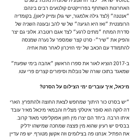
VOICE ישראל״ לצד הדוגמנית שלומית מלכה. בשנים
האחרונות השתתף בפרוייקטים קולנועים רבים בינהם:
״אנטנה״ (לצד גילה אלמגור, ישי גולן ומייק ליאון), בקומדיה
הרומנטית ״ואז היא הגיעה״ של שי להב ובעונה השניה של
סדרת המתח ״מתים לרגע״ לצד אגם רוטברג. אלוני גם יצר
והפיק את ״שיר״- סרט קצר שמספר על נערה שמנסה
להתמודד עם הכאב של ימי הזיכרון לאחר מות אחיה.
ב-2017 הוציא לאור את ספרו הראשון ״אהבה בימי שפעת״
שמאגד בתוכו שורה של נובלות וסיפורים קצרים פרי עטו.
מיכאל, איך עוברים ימי הצילום על הסרט?
״יש בסרט כור היתוך שמחפש לצאת החוצה ולהתפרץ. הארי
דה לוקה הוא סופר איטלקי מצליח והבמאי מיכאל מאיר עובד
איתו הרבה. ביחד הם יצרו מין חזון אפוקליפטי מאוד קרוב.
בבסיס יש רעיון שהוא מין פצצה שמחכה שמישהו ידליק
את הפתיל. אנחנו פה בצילומים וזה אקשן מטורף. יש פה עדיין