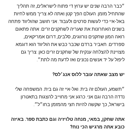
״כבר הרבה שנים יש ערוץ די פתוח לישראלים, זה תהליך
שהתחיל מזמן. העולם הפך קטן ואתה לא צריך ממש לחיות
באל-איי כדי לעשות סרטים ולעבוד. אני חושב שהוליווד פתחה
בשנים האחרונות את שעריה לשחקנים זרים. אתה פתאום
רואה המון שחקנים נורווגים, סלבים, דרום אמריקאים,
ספרדים. חאביר ברדם שכבר כבש את הוליווד הוא דוגמא
מצויינת להצלחה ענקית של שחקנים זרים כאן. צריך גם
ליפול על יד אנשים נכונים ואז לדעת מה לתת״.
יש מצב שאתה עובר ללוס אנג׳לס?
״תשמע, העולם זה בית. ואל-איי זה גם בית. המשפחה שלי
נדדה הרבה וגם אני. כרגע אני מחוייב להצגות בתאטרון
בישראל, כך שקשה להיות חצי מהמזמן בחו״ל״.
אתה שחקן, במאי, מנחה טלויזיה וגם כתבת ספר. באיזה
כובע אתה מרגיש הכי נוח?