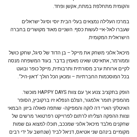
והקומית מתחלפת במתח, אקשן ופחד.
במרכז העלילה נמצאים בעלי הבית יוסי וסיגל ישראלים
שעברו לאל-איי לעשות כסף. השניים מאוד מקושרים בחברה
הישראלית המקומית.
מיכאל אלוני משחק את מייקל – בן הדוד של סיגל, שחקן כושל
וממורמר, אתאיסט שאינו מאמין בדבר. בעוד המשפחה מנסה
לקיים ארוחת ערב מסורתית ותרבותית, מייקל כופר ובועט
בכל המוסכמות החברתיות – ומכאן הכל הולך ‘דאון-היל׳.
הופק בתקציב צנוע אך עם צוות HAPPY DAYS מוכשר.
מהמפיק תומר אלמגור, הצלם הנפלא זיו ברקוביץ, הסופר
האיטלקי הארי דה לוקה והמפיקה- שותפה פאולה ביזון. הבמאי
וצוות ההפקה הצליחו לרתום לפרוייקט רפרטואר מרשים של
שחקנים מלבד מיכאל אלוני שמככב, תוכלו למצוא גם שמות
מקומיים בינהם שני אטיאס, דניאל לביד (שנחשב על ידי רבים