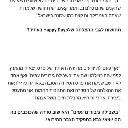
״כן, והאמת זה כיף כי אני מרגיש בבית. זה לא שאני נמצא עם
שחקנים שהם כולם נטו אמריקאים, יש תחושה שלמרות
שאתה באמריקה זה קצת כמו שכונה בישראל״.
תחושות לגבי ההצלחה שלHappy Days בעתיד?
״אף פעם לא יודעים מה יהיה העתיד של סרט. יצאתי מהארץ
לפני שנה כצילמנו שם את ‘בשבילה גיבורים עפים׳ ואף אחד
לא חשב שניקח את פרס הסידרה הטובה בקאן. זה כיף לראות
את ההצלחה של הסדרה ואת התגובות החמות. אני מתעסק
ביצירה ואחרי זה היא מקבלת חיים משל עצמה״.
״בשבילה גיבורים עפים״ היא שוב סדרה שהכוכבים בה
הם יוצאי צבא בתפקיד הצבר ההירואי.