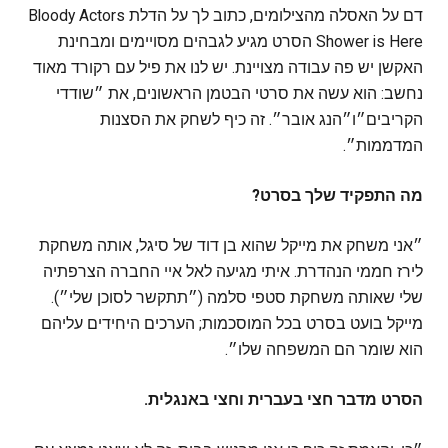
דם על האסלה מהצילומים, כתוב לך על הדלת Bloody Actors
Shower is Here הסרט מגיע לגבהים מסויימים ומבחינת
האקשן יש פה עבודה מצויינת. יש לנו את פיל עם רקורד מאוד
נחשב: הוא עשה את סרטי הבטמן הראשונים, את ״שודדי
הקריבים״ו״הנג אובר״. זה כיף לשחק את הסצנות
המדממות״.
מה התפקיד שלך בסרט?
״אני משחק את מייקל שהוא בן דוד של סיגל, אותה משחקת
לירז חממי הנהדרת. איתי מגיעה לאל איי החברה הצרפתיה
שלי שאותה משחקת סטפי סלמה (״תתקשר לסוכן שלי״).
מייקל בועט בסרט בכל המוסכמות; הערכים היחידים עליהם
הוא שומר הם המשפחה שלו״.
הסרט מדבר חצי בעברית וחצי באנגלית.