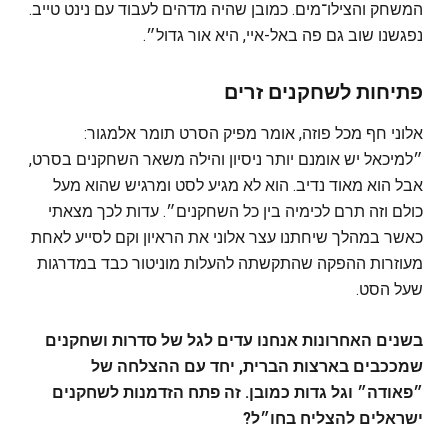
המשחק והצילו־מים. כמובן שהיה מדהים לעבוד עם נינט טייב.
נפגשנו שוב גם פה באל-איי, היא אור גדול״.
פתיחות לשחקנים זרים
אלוני חף מכל פוזה, אומר מפיק הסרט תומר אלמגור:
״למיכאל יש אומנם יותר ניסיון והילה משאר השחקנים בסרט,
אבל הוא מאוד נדיב. הוא לא מגיע לסט ומרגיש שהוא מעל
כולם וזה תרם לכימיה בין כל השחקנים״. עדות לכך מצאתי
כאשר במהלך שיחתנו עצר אלוני את הראיון וקם לסייע לאחת
מעוזרות ההפקה שהתקשתה להעלות מוניטור כבד במדרגות
שעל הסט.
בשנים האחרונות אנחנו עדים לגל של סדרות ושחקנים
שמככבים בארצות הברית, יחד עם ההצלחה של
״פאודה״ וגל גדות כמובן. זה פתח הזדמנות לשחקנים
ישראלים להצליח בחו״ל?