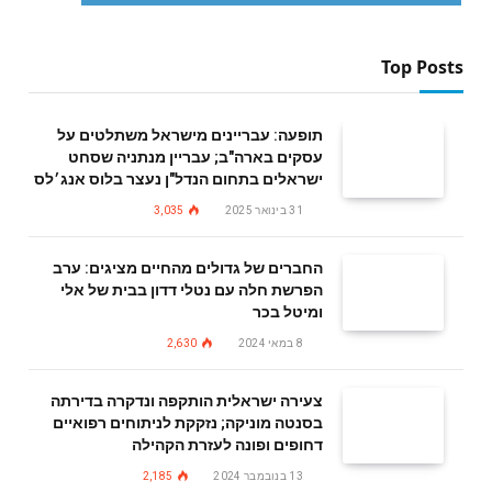
Top Posts
תופעה: עבריינים מישראל משתלטים על
עסקים בארה"ב; עבריין מנתניה שסחט
ישראלים בתחום הנדל"ן נעצר בלוס אנג׳לס
31 בינואר 2025
3,035
החברים של גדולים מהחיים מציגים: ערב
הפרשת חלה עם נטלי דדון בבית של אלי
ומיטל בכר
8 במאי 2024
2,630
צעירה ישראלית הותקפה ונדקרה בדירתה
בסנטה מוניקה; נזקקת לניתוחים רפואיים
דחופים ופונה לעזרת הקהילה
13 בנובמבר 2024
2,185