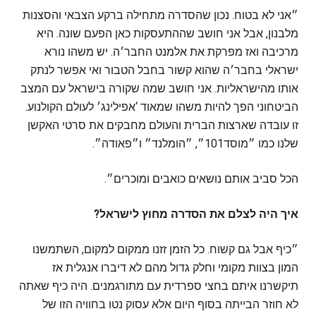
״אני לא בטוח. נכון שהסדרה מתחילה ברקע הצבאי והסצנות
מלבנון, אבל אני חושב שההתעסקות כאן הפעם שונה. היא
מרכיבה ואז מפרקת את אלמנט החבר׳ה. יש משהו נורא
ישראלי בחבר׳ה שהוא קשור בחבל הטבור ואי אפשר לנתק
אותו מהישראליות. אני חושב שמה שקורה בישראל עם המצב
הביטחוני הפך להיות משהו שמאוד ‘אפילינג׳ לעולם הקולנוע.
זו עובדה שארצות הברית והעולם מחבקים את סרטי האקשן
שלנו כמו ״מוסד101״, ״הומלנד״ ו״פאודה״.
הכל סביב אותם נושאים כואבים ומוכרים״.
איך היה לצלם את הסדרה מחוץ לישראל?
״כיף אבל גם קשוח. כל הזמן זזנו ממקום למקום, השתמשנו
המון בצוות מקומי וחלק גדול מהם לא דיברו אנגלית אז
תיקשרנו איתם בחצי ספרדית עם מתורגמנים. היה כיף שאתה
לא חוזר הבייתה בסוף היום אלא עסוק נטו בחוויה הזו של