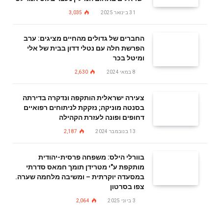
31 בינואר 2025
3,035
החברים של גדולים מהחיים מציגים: ערב
הפרשת חלה עם נטלי דדון בבית של אלי
ומיטל בכר
8 במאי 2024
2,630
צעירה ישראלית הותקפה ונדקרה בדירתה
בסנטה מוניקה; נזקקת לניתוחים רפואיים
דחופים ופונה לעזרת הקהילה
13 בנובמבר 2024
2,187
בוורלי הילס: משפחה פרסית-יהודית
מותקפת ע"י מטרידן תומך חמאס סדרתי
במסעדה יוקרתית – ומשיבה מלחמה שערה.
צפו בסרטון
3 ביוני 2025
2,064