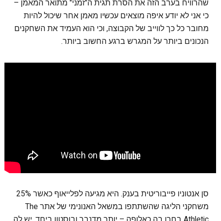
שהרוויח בערב הזה את הסרת תגית ה"זמני" מתואר המאמן –
כי אני לא יודע איפה מוצאים עכשיו מאמן אחר שיכול להיות
מחובר כל כך לווייב של הקבוצה, וכי הוא העמיד את השחקנים
הנכונים ביותר על המגרש ברגע החשוב ביותר.
סן אנטוניו פייבוריטית בענק. היא מגיעה לפלייאוף כאשר 25%
משחקני הליגה שהשתתפו במשאל האנונימי של אתר The
Athletic בחרו בה כאלופה – יותר מדנבר ובוסטון ביחד. יש לה