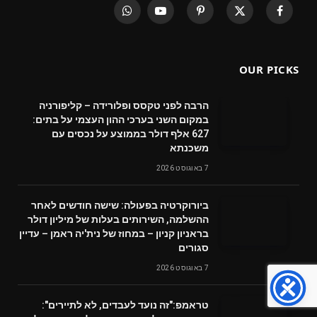
WhatsApp
YouTube
Pinterest
X
Facebook
(Twitter)
OUR PICKS
הרבה לפני טקסס ופלורידה – קליפורניה
במקום השני בערכי ההון העצמי על בתים:
627 אלף דולר בממוצע על נכסים עם
משכנתא
7 באוגוסט 2026
ביורוקרטיה בפעולה: שישה חודשים לאחר
ההשלמה, השירותים בעלות של מיליון דולר
בראניון קניון – במחוז של נית'יה ראמן – עדיין
סגורים
7 באוגוסט 2026
טראמפ:"זה נועד לעבדים, לא לתיירים":