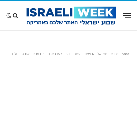
Home
»
גיבור ישראל והראשון בהיסטוריה: דני אבדיה הוביל במו ידיו את פורטלנד לפלייאוף האן.בי.אי בניצחון דרמטי על פיניקס. צפו בסרטוני ההיילייטס