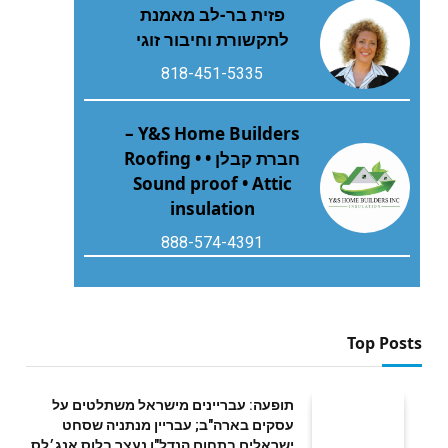
פזית בר-לב מאמנת
לתקשורת וחיבור זוגי
818-451-5335
Y&S Home Builders –
חברת קבלן • Roofing •
Sound proof • Attic
insulation
888-574-4391
Top Posts
תופעה: עבריינים מישראל משתלטים על
עסקים בארה"ב; עבריין מנתניה שסחט
ישראלים בתחום הנדל"ן נעצר בלוס אנג׳לס