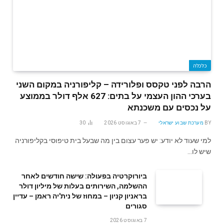
כלכלה
הרבה לפני טקסס ופלורידה – קליפורניה במקום השני
בערכי ההון העצמי על בתים: 627 אלף דולר בממוצע
על נכסים עם משכנתא
BY
מערכת שבוע ישראלי
7 באוגוסט 2026
30
למי שעוד לא יודע: יש פער עצום בין מה שבעל בית טיפוסי בקליפורניה
שיש לו…
ביורוקרטיה בפעולה: שישה חודשים לאחר
ההשלמה, השירותים בעלות של מיליון דולר
בראניון קניון – במחוז של נית'יה ראמן – עדיין
סגורים
7 באוגוסט 2026