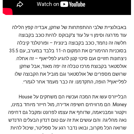
באבולוציית שלבי ההתפתחות של שחקן, אבדיה קפץ הלילה
עוד מדרגה וסימן וי על עוד צ'קבוקס. להיות כוכב בקבוצה
חלשה זה נחמד, כוכב בקבוצה בינונית – ופורטלנד קיבלה
בסוכניות ההימורים את המקום ה-11 בלבד במערב, עם 35.5
ניצחונות חזויים ועם סיכוי קטן להגיע לפלייאוף – זה אחלה.
אולסטאר בקבוצת מרכז טבלה זה יפה מאוד, אבל שחקן
שרושם מספרים של אולסטאר וגם מוביל את הקבוצה שלו
לפלייאוף? הופה, התקדמנו. זה כבר מעמד אחר לגמרי.
הבלייזרס עשו את המכה ועכשיו הם משחקים על House
Money. הם מרוויחים חשיפה אדירה, מול חייזר מיוחד במינו,
ויקטור וומבניאמה, שדוחף את עצמו לפרונט ומקבל גם דחיפה
נאה מהליגה. והם עושים את זה עם טום דנדון הבעלים הדנדש
שרואה הכל מקרוב; ובואו נדבר רגע על ספליטר, שיכול להיות