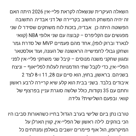
השאלה העיקרית שנשאלה לקראת פליי-אין 2026 היתה האם
זה יהיה המשחק החשוב בקריירה של דני אבדיה. התשובה
הפשוטה היתה כן. אבדיה, בזכות לוח משחקים שסידר לו שני
מפגשים עם הקליפרס – קבוצה עם שני אלופי NBA (קוואי
לנארד וברוק לופז), אחד מהם פעמיים MVP של סדרת גמר
ושחקן גבולי לחמישייה הראשונה של העונה, ועוד אולסטאר
ומגוון שחקני משנה מנוסים – קיבל שני משחקי פליי-אין לפני
הפליי-אין, כדי לקבל שתי הזדמנויות לעלות לפלייאוף – וניצח
בשניהם. בראשון, בחוץ, הוא סיים עם 28, 11 ו-8 לצד 2
איבודים בלבד. בשני בבית הוא קלע שיא קריירה לרבע ראשון
וחתם עם 35 נקודות, כולל שלשה סוגרת עניין בפרצוף של
קוואי. ובפעם השלישית? גלידה.
טורבו נתן ביום שלישי בערב הגדול בחייו כשהאורות סביבו היו
הכי בוהקים. לילה ראשון של הפליי-אין, קווין הארלן על
המיקרופון, הול אוף פיימרים יושבים באולפן ומנתחים כל