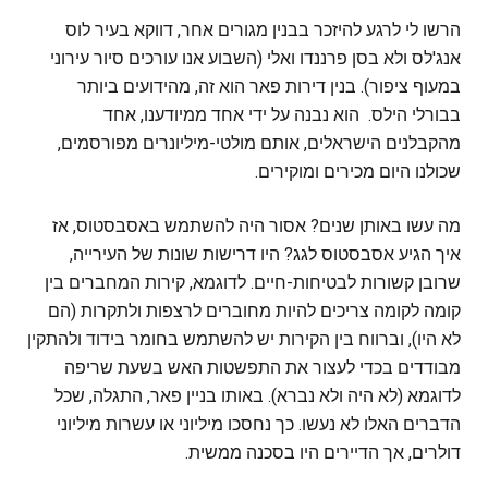
הרשו לי לרגע להיזכר בבנין מגורים אחר, דווקא בעיר לוס
אנג'לס ולא בסן פרננדו ואלי (השבוע אנו עורכים סיור עירוני
במעוף ציפור). בנין דירות פאר הוא זה, מהידועים ביותר
בבורלי הילס. הוא נבנה על ידי אחד ממיודענו, אחד
מהקבלנים הישראלים, אותם מולטי-מיליונרים מפורסמים,
שכולנו היום מכירים ומוקירים.
מה עשו באותן שנים? אסור היה להשתמש באסבסטוס, אז
איך הגיע אסבסטוס לגג? היו דרישות שונות של העירייה,
שרובן קשורות לבטיחות-חיים. לדוגמא, קירות המחברים בין
קומה לקומה צריכים להיות מחוברים לרצפות ולתקרות (הם
לא היו), וברווח בין הקירות יש להשתמש בחומר בידוד ולהתקין
מבודדים בכדי לעצור את התפשטות האש בשעת שריפה
לדוגמא (לא היה ולא נברא). באותו בניין פאר, התגלה, שכל
הדברים האלו לא נעשו. כך נחסכו מיליוני או עשרות מיליוני
דולרים, אך הדיירים היו בסכנה ממשית.