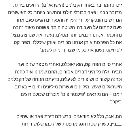
זיכרו, המדובר באחד הקבלנים (הישראלים) הידועים ביותר.
מדובר בבניין פאר בבורלי הילס. והחשוב ביותר: כל האישורים
הנדרשים הונפקו על ידי העיריה והפקחים הגיעו פעם אחר
פעם לחתום על העבודה. השיטה היתה פשוטה מאוד. "הבה
נתחכמה. אנחנו חכמים יותר מכולם. נעשה את שנרצה. ננצל
את כל הפרצות אותן אנחנו מכירים ואותן שיכללנו מפרויקט
לפרויקט. נשמן את כל מי שצריך וניתן לשמן."
אחרי סיום הפרויקט, הוא יאוכלס, ואחרי מספר שנים ועד
הבית יגלה כל מיני דברים אסורים, מהם שמנינו ועוד כהנה
וכהנה קיצורים ושיפורים לא עלינו, כדעתם הנוחה של הקבלנים
הישראלים שעשו מיליונים ועשרות מיליונים והיום – בערוב
יומם – הם נקראים "פילנטרופים" מוכרים שכולם רוצים
ביקרם.
הם, אגב, כלל לא מודאגים. ברשותם דירת פאר או שתיים
בבניין, כשרק שטח הגג-מרפסת שלה כמו שלוש דירות