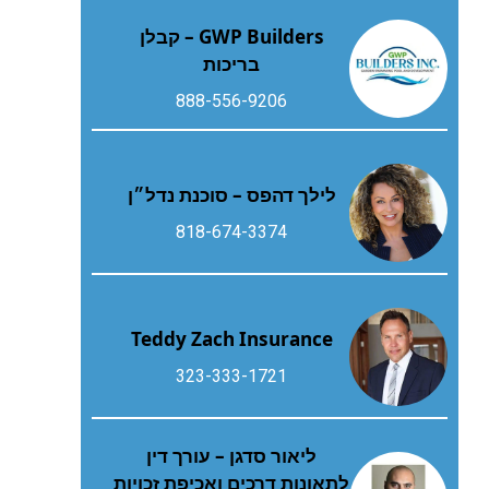
GWP Builders – קבלן
בריכות
888-556-9206
לילך דהפס – סוכנת נדל״ן
818-674-3374
Teddy Zach Insurance
323-333-1721
ליאור סדגן – עורך דין
לתאונות דרכים ואכיפת זכויות