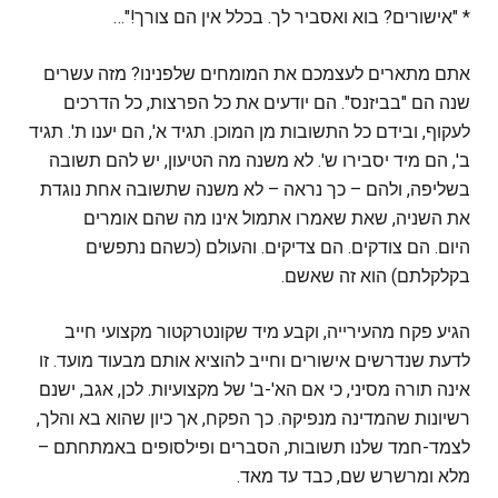
* "אישורים? בוא ואסביר לך. בכלל אין הם צורך!"…
אתם מתארים לעצמכם את המומחים שלפנינו? מזה עשרים
שנה הם "בביזנס". הם יודעים את כל הפרצות, כל הדרכים
לעקוף, ובידם כל התשובות מן המוכן. תגיד א', הם יענו ת'. תגיד
ב', הם מיד יסבירו ש'. לא משנה מה הטיעון, יש להם תשובה
בשליפה, ולהם – כך נראה – לא משנה שתשובה אחת נוגדת
את השניה, שאת שאמרו אתמול אינו מה שהם אומרים
היום. הם צודקים. הם צדיקים. והעולם (כשהם נתפשים
בקלקלתם) הוא זה שאשם.
הגיע פקח מהעירייה, וקבע מיד שקונטרקטור מקצועי חייב
לדעת שנדרשים אישורים וחייב להוציא אותם מבעוד מועד. זו
אינה תורה מסיני, כי אם הא'-ב' של מקצועיות. לכן, אגב, ישנם
רשיונות שהמדינה מנפיקה. כך הפקח, אך כיון שהוא בא והלך,
לצמד-חמד שלנו תשובות, הסברים ופילסופים באמתחתם –
מלא ומרשרש שם, כבד עד מאד.