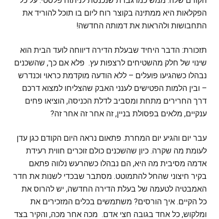
הקודם שלה. ממש כמו גברת שנכנסת לניתוח פלסטי. על כל
הפקלאות היא ממתינה בקוצר רוח ליום בו תוכל להוריד את
התחבושות ולהראות את דמותה החדשה!
תזכורת: הדבר היחיד שבעלת הדירה דיווחה לועד הבית הוא
שינוי של חלק מהשטיחים לרצפות עץ. פלא אם כך, שהשכנים
נבהלו כשהגיעו פועלים – ללא הודעה מוקדמת כראוי וכנדרש
– ובין הלמות הפטישים לענני האבק שהצליחו למצוא דרכם
דרך החרירים מתחת ומסביב לדלת הכניסה, הוציאו פחים
ענקיים, מלאים בפסולת בניין, זה אחר זה אחר זה?
עבר יום והגיע יום המחרת. פתאום נראה היום הקודם כגן עדן
לעומת מה שקרה. כיון שהשכנים כולם זוכרים חווית רעידת
אדמה מסיבית מה היא, הם נבהלו כשהרעש נלווה פתאם
בקיר חיצוני שהחל להתמוטט. מסתבר שבכדי לשנות את חדר
האמבטיה לטעמה של בעלת הדירה החדשה, יש להרוס את
כל הקיים. איך הורסים? משתמשים בכלים המזכירים את
ומלקוש, כל אחד בגובה חצי אדם. מכה אחר מכה, והקיר בצד