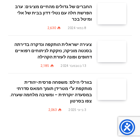
החברים של גדולים מהחיים מציגים: ערב
הפרשת חלה עם נטלי דדון בבית של אלי
ומיטל בכר
8 במאי 2024
2,630
צעירה ישראלית הותקפה ונדקרה בדירתה
בסנטה מוניקה; נזקקת לניתוחים רפואיים
דחופים ופונה לעזרת הקהילה
13 בנובמבר 2024
2,185
בוורלי הילס: משפחה פרסית-יהודית
מותקפת ע"י מטרידן תומך חמאס סדרתי
במסעדה יוקרתית – ומשיבה מלחמה שערה.
צפו בסרטון
3 ביוני 2025
2,063