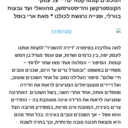
המכונים קונטרקטורים? * על עסקי
הקונסטרקשן והדיסטורסשן, מהוואלי ועד גבעות
בוורלי, ופנייה נרגשת לכולנו * מאת ארי בוסל
לאה גולדברג בסיפורה "דירה להשכיר" לוקחת אותנו
לעמק יפה, בין כרמים ושדות, שם עומד מגדל בן חמש
קומות. הסיפור – המלווה אותי מאז שחר ילדותי –
מסתיים במשפט: "ובמגדל גרים עד היום, שכנים טובים
חיי שלום". סיפור העלילה נסוב על אחד השכנים שעוזב,
ועל דיירים פוטנציאלים המגיעים לראות את הדירה
ופוסלים אותה, אחד אחרי השני, בשל השכנים. האחרונה
שמגיעה לראות את הדירה אינה מאוהבת בה – החדרים
צרים בעיניה, המטבח אינו מרווח, במסדרון מרובה הצל
והוא אפל – אך השכנים טובים בעיניה: בכל אחד מהם
היא מוצאת תכונה טובה ומיוחדת, וכך בחרה לשבת