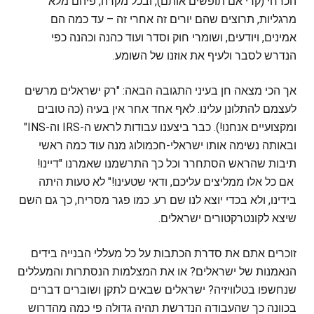
הכרחי (קרי אם תופשים אותם), ובכל מקרה, פיהם מלא
מרגליות, תרוצים שהם יורים זה אחרי זה – עד כמה הם
אמינים, ויודעים, ושומרי חוק וסדר ועוד כהנה וכהנה כפי
הנדרש לסבר ולעיף את אוזנו של השומע.
אך הכי מצאה חן בעיני התגובה הבאה: "רק ישראלים מרשים
לעצמם להתלונן עלינו. לאף אחד אחר אין בעיה (כה טובים
ומקצועיים אנחנו!). כבר ביצענו עבודות לראש ה-IRS וה-INS"
ובאותה נשימה אותו ישראלי-חכמולוג מנה עוד כמה ראשי
תיבות שהראש הסתחרר וכל כך התרשמנו שאמרנו "דיינו!
אם כל אלו ממליצים עליכם, ודאי שטעינו!" לא טעות היתה
בידינו, ולא בכדי יוצא לנו שם רע. כמו פגר מסריח, כך גם השם
שיצא לקונטרקטורים ישראלים.
זוכרים אתם את סדרת הכתבות על כל מעללי הבנייה בידים
הנאמנות של ישראלים? או את המצלמות הנסתרות והמעללים
שנחשפו בטלוויזיה? ישראלים שבאים לתקן ושוברים דברים
בכוונה כך שהעבודה הנדרשת תהיה גדולה פי כמה מהדרוש