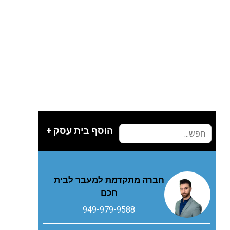
הוסף בית עסק +
חברה מתקדמת למעבר לבית
חכם
949-979-9588