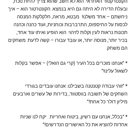
הקונטרקטור האחראי. הוא לא חשב שהוא צריך להיות נוכח,
ובעלת הדירה לא היתה גם היא בנמצא. הקונטרטור הוא – איך
ניחשתם – אחד משלנו! מבטא, מראה, חלקלקות המנסה
לכסות על החיספוס, התרברבות וכוחניות, ועוד כהנה וכהנה
תכונות נראות לעין וקלות לזיהוי. הוא הופיע ואיתו עוד אחד,
בכיר יותר, מנוסה יותר, או עובד עבורו – קשה לדעת. משחקים
הם משחק.
* "אנחנו מוכרים בכל העיר (קרי גם הואלי) – אפשר בקלות
לשאול עלינו!"
* "זוהי עבודה קטנטנה בשבילנו. אנחנו עובדים בגורדי
השחקים של תשובה בווסטווד, בדירות של עשרים וארבעים
מיליון דולר כל אחת!"
* "בכלל, אנחנו עם רשיון, ביטוח ואחריות. יקח לנו שניות
אחדות להוציא את כל האישורים הנדרשים!"