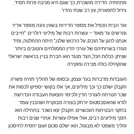
מתחתיה. הדירה מושכרת, כך שגם היא מניבה פרות תמיד.
גידול לתפארת, עץ רב שנתי נהדר.
ועד הבית הכפיל את מספר הדירות בשווין והנה מספר אדיר
ומרשים עד מאוד – עשרות רבות של מיליוני דולרים. "חייבים
אנחנו להגן על הנכס, על הרכוש שלנו," היתה ההחלטה, ומיד
נעזרו בשרותיהם של עורכי הדין הממולחים והטובים ביותר
שניתן. ככלות הכל, הצד מנגד הוא חברת בניין בראשה ישראלי
שהקהילה כולה מכירה ומוקירה.
העובדות מדברות בעד עצמן, ובסופו של תהליך תהיה פשרה.
הקבלן ישלם כך וכך מיליונים, אך אלו בקושי יספיקו לכסות את
שכר הטרחה לעורכי הדין ולכיסוי הוצאות העבודה הנדרשת
לודא שהאסבסטוס יורחק בצורה מבוקרת ושהבנין עומד
בתקני הבטיחות העכשויים. הקבלן יצא נשכר: בתחילה הוא
חסך מיליונים רבים, אולי אפילו עשרות. אחרי שנים רבות
והליך משפטי לא מבוטל, הוא ישלם סכום זעום יחסית לחיסכון.