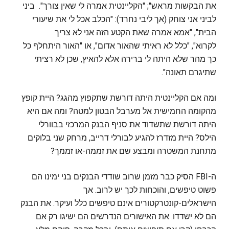
את הבקשות מראש"; "הקליינטית אמרה לי שאין צורך". ביני
לביני אני צוחק (אך ליבי נחרד): "הכלב אכל לי את שיעורי
הבית", "אמא אמרה שאת הקטע הזה אני לא צריך
לקרוא", "כלל לא ראיתי שהאור אדום", או "האור היתחלף כל
כך מהר שלא היתה לי ברירה אלא להאיץ, שכן לא רציתי
שתיגרם תאונה".
ומה אם הקליינטית היתה דורשת שתקפוץ מהגג? היית קופץ
מהקומה החמישית אל מערבל הבטון למטה? ומה אם היא
היתה דורשת שתשדוד את סניף הבנק המרכזי בבוורלי
הילס? היית מזדרז להגיע לבורלי דרייב, מרחק שני בלוקים
מתחנת המשטרה ומבצע שם את זממה-או זממך?
ה-FBI הסיק כבר מזמן שרוב שודדי הבנקים בני ימינו הם
פשוט טיפשים, והוכחות לכך יש לרוב. אך
הישראלים-קונטרקטורים אינם טיפשים כלל ועיקר. את הבנק
הם לא ישדדו. את האישורים הנדרשים הם ישיגו רק אם