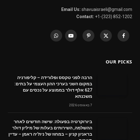
Email Us:
shavuaisraeli@gmail.com
Contact:
+1-(323) 852-1202
WhatsApp
YouTube
Pinterest
X
Facebook
(Twitter)
OUR PICKS
הרבה לפני טקסס ופלורידה – קליפורניה
במקום השני בערכי ההון העצמי על בתים:
627 אלף דולר בממוצע על נכסים עם
משכנתא
7 באוגוסט 2026
ביורוקרטיה בפעולה: שישה חודשים לאחר
ההשלמה, השירותים בעלות של מיליון דולר
בראניון קניון – במחוז של נית'יה ראמן – עדיין