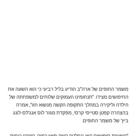
משמר החופים של ארה"ב הודיע בליל רביעי כי הוא השעה את
החיפושים מצידו. "תנחומינו העמוקים שלוחים למשפחתה של
הילדה וליקירה במהלך התקופה הקשה מנשוא הזו", אמרה
בהצהרה קפטן סטייסי קרסי, מפקדת מגזר לוס אנג'לס-לונג
ביץ' של משמר החופים.
"השעיית חיפושים היא החלטה קשה מאין כמוה. הזנקנו כוחות