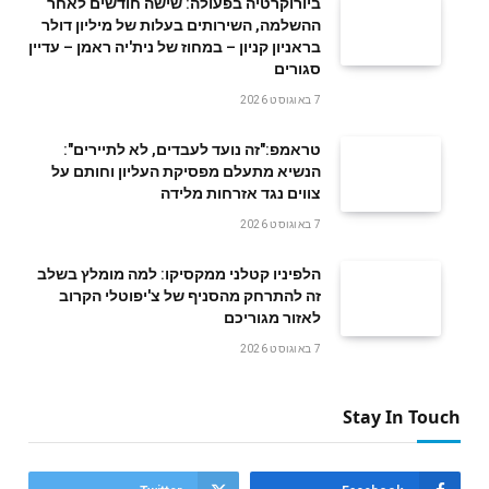
ביורוקרטיה בפעולה: שישה חודשים לאחר
ההשלמה, השירותים בעלות של מיליון דולר
בראניון קניון – במחוז של נית'יה ראמן – עדיין
סגורים
7 באוגוסט 2026
טראמפ:"זה נועד לעבדים, לא לתיירים":
הנשיא מתעלם מפסיקת העליון וחותם על
צווים נגד אזרחות מלידה
7 באוגוסט 2026
הלפיניו קטלני ממקסיקו: למה מומלץ בשלב
זה להתרחק מהסניף של צ'יפוטלי הקרוב
לאזור מגוריכם
7 באוגוסט 2026
Stay In Touch