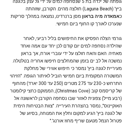
גופתה של ילדה בת 5 שנסחפה למים על ידי גל ענק בלגונה
ביץ' (Laguna Beach) חולצה מהים. הקורבן, שזוהתה
כ
אמאדה מיה בראון
מסן ברנרדינו, נמצאה במהלך סריקות
שנערכו לאורך קו החוף ביום חמישי.
גורמי הצלה הפסיקו את החיפושים בליל רביעי, לאחר
שהילדה נסחפה למים יום קודם לכן יחד עם אמה ואחד
מאחיה. האם והאח חולצו על ידי עוברי אורח, אך בראון
נמשכה אל לב ים בזמן שהמחלצים חיפשו אחריה בטלטלה.
מעיריית לגונה ביץ' נמסר כי חיפוש אווירי של מחלקת
המשטרה המקומית ביום חמישי הוביל לאיתור הגופה. "הזיהוי
התרחש כ-230 עד 275 מטרים (250 עד 300 יארד) מהחוף
של קריסמס קוב (Christmas Cove), הממוקם כחצי קילומטר
(רבע מייל) צפונית לאזור שבו נסחפה הקורבן לראשונה אל
האוקיינוס", נמסר בהצהרת העירייה. "צוות הבטיחות הימית
של לגונה ביץ' הגיע למקום וחלץ את המנוחה, בסיוע של
פטרול הנמל מטעם שריף מחוז אורנג'."