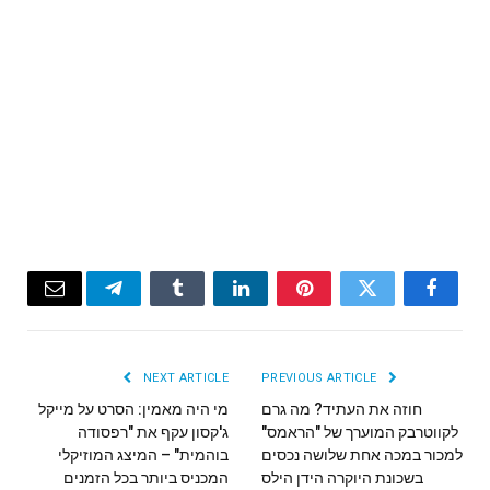
Email
Telegram
Tumblr
LinkedIn
Pinterest
Twitter
Facebook
NEXT ARTICLE
PREVIOUS ARTICLE
חוזה את העתיד? מה גרם
מי היה מאמין: הסרט על מייקל
לקווטרבק המוערך של "הראמס"
ג'קסון עקף את "רפסודה
למכור במכה אחת שלושה נכסים
בוהמית" – המיצג המוזיקלי
בשכונת היוקרה הידן הילס
המכניס ביותר בכל הזמנים