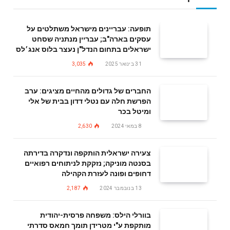
תופעה: עבריינים מישראל משתלטים על
עסקים בארה"ב; עבריין מנתניה שסחט
ישראלים בתחום הנדל"ן נעצר בלוס אנג׳לס
31 בינואר 2025
3,035
החברים של גדולים מהחיים מציגים: ערב
הפרשת חלה עם נטלי דדון בבית של אלי
ומיטל בכר
8 במאי 2024
2,630
צעירה ישראלית הותקפה ונדקרה בדירתה
בסנטה מוניקה; נזקקת לניתוחים רפואיים
דחופים ופונה לעזרת הקהילה
13 בנובמבר 2024
2,187
בוורלי הילס: משפחה פרסית-יהודית
מותקפת ע"י מטרידן תומך חמאס סדרתי