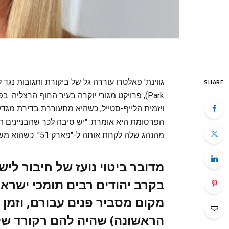
SHARE
ויזמית הלייף-סטייל, כשהיא מתעוררת בדירת מגדל 
הפרסומת היא אומרת: "יש סיבה לכך שהבניינים הא
מהנהג שלה לקחת אותה ל-"פארק 51". כשהוא משיב לה, "בניו יורק?", היא מחייכת ועונה, "בהרצליה, ישראל".
מדובר ביטוי נועז של חיבור לי
בקרב יהודים רבים תומכי ישראל
הראשונה) שהיה להם רקורד של