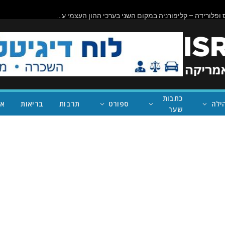
ביורוקרטיה בפעולה: שישה חודשים לאחר ההשלמה, השירותים בעלות של מיליון דולר בראניון קניון – במחוז של נית'יה ראמן – עדיין סגורים
כתבות
ילה
ספורט
תרבות
בריאות
אי
שער