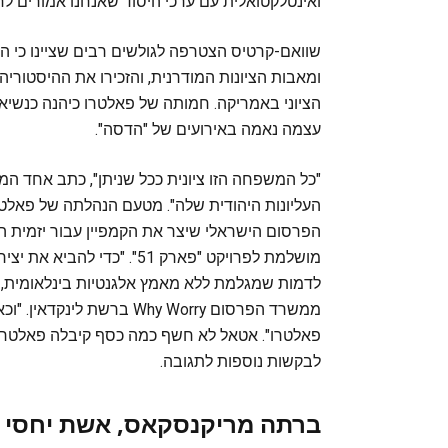
ואינטלקטואלית עם ערכי היסוד שאנחנו אמורים לחל
שוואם-קרטיס הצטרפה לגולשים רבים שציינו כי הר
ומאבות הציונות המודרנית, והזכירו את ההיסטוריה
עצמה נאמה באירועים של "הדסה".
"כל המשפחה הזו ציונית ככל שניתן", כתב אחד ה
העליונות היהודית שלה". מטעם הנהלתה של פאלטר
הפרסום הישראלי שיצר את הקמפיין עבור יזמית ה
מושלמת לפרויקט "פארק 51". "
לדמות שמגלמת ללא מאמץ אלגנטיות בינלאומית, ס
ממשרד הפרסום Why Worry בר
פאלטרו". אטאל לא חשף כמה כסף קיבלה פאלטרו 
לבקשות נוספות לתגובה.