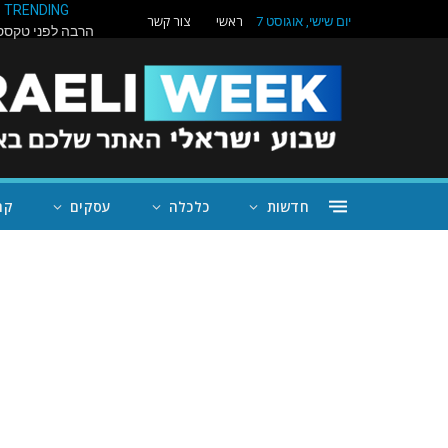
TRENDING
ראשי
צור קשר
יום שישי, אוגוסט 7
חדשות
כלכלה
עסקים
קה