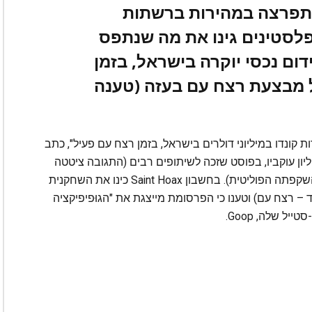
התפרצה במהירות ברשתות
לסטינים גינו את מה שנתפס
ום נכסי יוקרה בישראל, בזמן
 מבצעת רצח עם בעזה (טענה
ות קונדו במיליוני דולרים בישראל, בזמן רצח עם פעיל", כתב
 האינסטגרם הפופולרי Saint Hoax ל-3.4 מיליון עוקביו, בפוסט שזכה לשיתופים רבים (התגובה ציטטה
את דבריה של פאלטרו מהשבוע שבו תיארה את השקפתה הפוליטית). בחשבון Saint Hoax כינו את השחקנית
ד – רצח עם) וטענו כי הפרסומת מייצגת את "הגוּפיפיקציה
ל שלה, Goop.