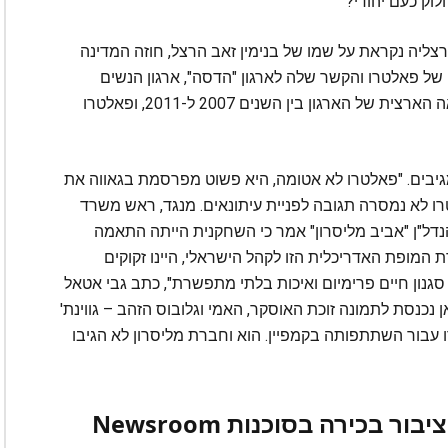
וק כעם יהודי?"
צליה נקראת על שמו של בנימין זאב הרצל, חוזה המדינה
 של פאלטרו והקשר שלה לארגון "הדסה", ארגון הנשים
הציוני באמריקה. חמותה של פאלטרו כיהנה כנשיאה הארצית של הארגון בין השנים 2007 ל-2011, ופאלטרו
מגיבים. "פאלטרו לא אטומה, היא פשוט מפרסמת בגאווה את
ו לא נמסרה תגובה לפניית עיתונאים. מנגד, ראש משרד
נדל"ן "אביב מליסרון" אמר כי השחקנית הייתה התאמה
כדי להביא את יצירת המופת האדריכלית הזו לקהל הישראלי, היינו זקוקים
גנון חיים פרימיום ואיכות בלתי מתפשרת", כתב גבי אטאל
שת לינקדאין. "וכאן נכנסת לתמונה זוכת האוסקר, האמי וגלובוס הזהב – גווינת'
עבור השתתפותה בקמפיין. הוא וחברת מליסרון לא הגיבו
ברתה מריקנסקאס, אשת יחסי ציבור בכירה בסוכנות Newsroom