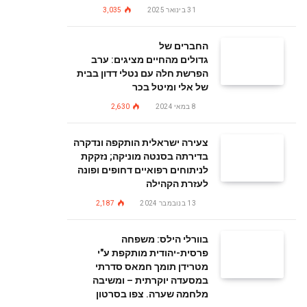
31 בינואר 2025
3,035
החברים של
גדולים מהחיים מציגים: ערב
הפרשת חלה עם נטלי דדון בבית
של אלי ומיטל בכר
8 במאי 2024
2,630
צעירה ישראלית הותקפה ונדקרה
בדירתה בסנטה מוניקה; נזקקת
לניתוחים רפואיים דחופים ופונה
לעזרת הקהילה
13 בנובמבר 2024
2,187
בוורלי הילס: משפחה
פרסית-יהודית מותקפת ע"י
מטרידן תומך חמאס סדרתי
במסעדה יוקרתית – ומשיבה
מלחמה שערה. צפו בסרטון