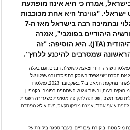
 בישראל, אמרה כי היא אינה מופתעת
שראלי. "גווינת' היא אחת מכוכבות
ה-A-list הבודדות שהתבטאו בגלוי ובתמיכה רבה בישראל מאז ה-7
שיה היהודיים בפומבי", אמרה
מריקנסקאס לסוכנות הידיעות היהודית (JTA). היא הוסיפה: "זה
הראשונה שמסרבים להיכנע ללחץ".
אלטרו, שהיה יהודי וצאצא לשושלת רבנים, וגם בעלה
הנוכחי יהודי. אחיה, ג'ייק פאלטרו, ביים בשנת 2022 את הסרט "יוני אפס" העוסק בתפיסתו ובמשפטו של
אדולף אייכמן. הסרט צולם בישראל ודובר עברית. לאחר מתקפת חמאס ב-7 באוקטובר 2023, פאלטרו
התבטאה שוב ושוב לטובת החטופים הישראלים המוחזקים בעזה, ובשנת 2024 השתתפה בפומבי בקמפיין
לית נועה תשבי, שכיהנה לתקופה מסוימת כשגרירה רשמית
 להפתיע אף אחד", אמרה מריקנסקאס, "שהיא לא מפחדת
 מול מטחי ביקורת ציבוריים. בעבר ספגה ביקורת על