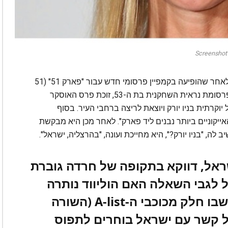
Screenshot
גווינת' פאלטרו עוררה גל של ביקורת ותגובות נגד לאחר שהופיעה בקמפיין פרסומי חדש עבור "פארק 51" (51
Park), פרויקט מגורי יוקרה בעיר החוף הרצליה. בפרסומת נראית השחקנית בת ה-53, זוכת פרס האוסקר
יוקרתית בניו יורק ויוצאת לריצה ברחבי העיר. בסוף
ייקוניים ביותר נבנים ליד פארק". לאחר מכן היא מבקשת
שראל, דווקא בתקופה של חרדה גוברת
 לגבי השאלה האם הוליווד נותרה
מקום מסביר פנים עבורם, וזמן שבו חלק מכוכבי ה-A-list (השורה
 קשר עם ישראל בוחרים לתפוס