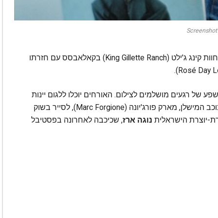
Screenshot
יום שלם יוקדש כולו ליין רוזה ייערך בחוות קינג ג'ילט (King Gillette Ranch) בקאלאבסס עם חזרתו
 ושפע של רגעים מושלמים לצילום. האורחים יוכלו ללגום יינות
ורודים ומרעננים תוך הנאה ממנות של השף בעל כוכב המישלן, מארק פורג'יונה (Marc Forgione), לסייר בשוק
רת-יוצרת הישראלית
נוגה ארז
, שכיכבה לאחרונה בפסטיבל