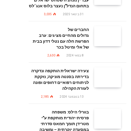
עבריין מנתניה שסחט ישראלים
בתחום הנדל"ן נעצר בלוס אנג׳לס
31 בינואר 2025
3,035
החברים של
גדולים מהחיים מציגים: ערב
הפרשת חלה עם נטלי דדון בבית
של אלי ומיטל בכר
8 במאי 2024
2,630
צעירה ישראלית הותקפה ונדקרה
בדירתה בסנטה מוניקה; נזקקת
לניתוחים רפואיים דחופים ופונה
לעזרת הקהילה
13 בנובמבר 2024
2,185
בוורלי הילס: משפחה
פרסית-יהודית מותקפת ע"י
מטרידן תומך חמאס סדרתי
במסעדה יוקרתית – ומשיבה