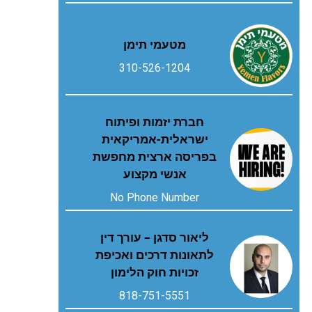
מטעמי תימן
310-526-1204
חברת יזמות ופיתוח
ישראלית-אמריקאית
בפריסה ארצית מחפשת
אנשי מקצוע
No Phone Number
ליאור סדגן – עורך דין
לתאונות דרכים ואכיפת
זכויות חוק הלימון
818-751-5551