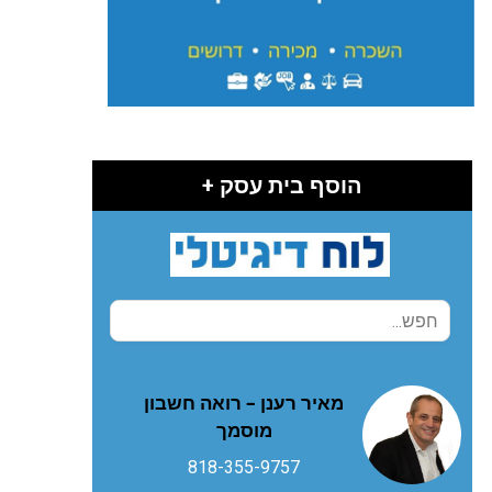
הוסף בית עסק +
מאיר רענן – רואה חשבון
מוסמך
818-355-9757