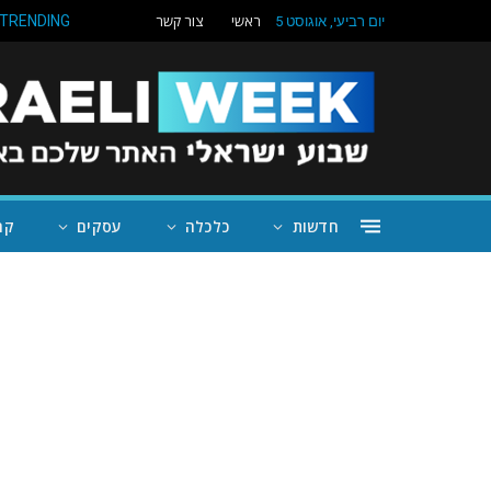
ראשי
צור קשר
TRENDING
יום רביעי, אוגוסט 5
חדשות
כלכלה
עסקים
קה