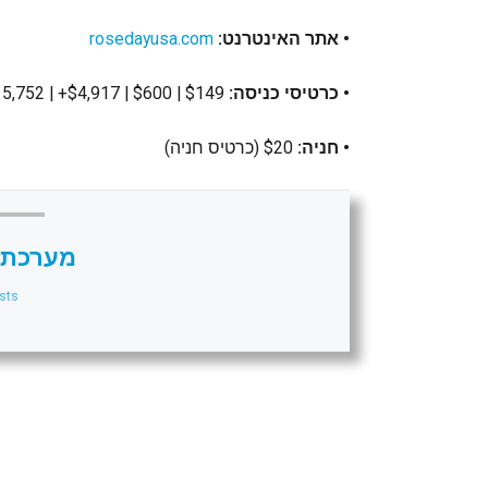
• אתר האינטרנט:
rosedayusa.com
• כרטיסי כניסה:
$149 | $600 | $4,917+ | $15,752 | אזל המלאי (Super Table)
• חניה:
$20 (כרטיס חניה)
מערכת 
sts