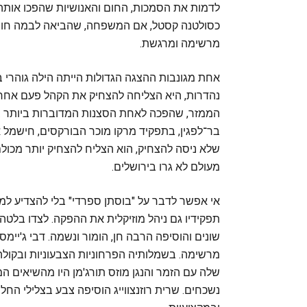
לדמות את הסמכות, החום והאנושיות שהפכו אותה
כסולטנה קסטל, אם המשפחה, שהביאה לבמה חום א
מרשימה ומרגשת.
אחת מגונבות ההצגה הגדולות הייתה הילה גוהרי ב
נהדרות, היא הצליחה להצחיק את הקהל פעם אח
הממזר, שהפכה לאחת הסצנות המדוברות ביותר בהפ
בר־לפגין, בתפקיד מרקו מוכר הבורקסים, חישמל
שלא ניסה להצחיק, הוא הצליח להצחיק יותר מכולם
מעולם לא גרו בירושלים.
אי אפשר לדבר על "בוסתן ספרדי" בלי להצדיע למו
תפקידיו גם ניהל מוזיקלית את ההפקה. לצדו בלטה 
שונים והוסיפה הרבה חן, הומור ונשמה. דבי ג'יי
מרשימה. בשמלותיה הפרחוניות הצבעוניות ובקולה 
שלה עם הזמר והנגן מוזס תורג'מן היו מהשיאים המו
נשכחים. שרית רוזנצווייג הוסיפה צבע בצלילי החלי