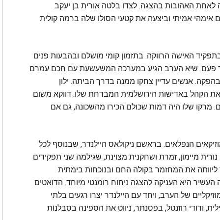
 לאחת האהובות בהצגה. לצדו בלטה אורית בן יעקב
ימהי אמיתי וביצעה את קטעי הסולו שלה ברמה קולית
תפקיד האישה הרווקה. בתזמון קומי מושלם ובהבעות פנים
ר פעם. שיא הערב הגיע במערכה המשעשעת עם חכם עמרם
קה. אנשים עדיין צחקו ממנה בדרך הביתה. ילון
 את הקהל באדישות הירושלמית המבדחת שלו. דווקא משום
. מרקו שלו היה דמות שכולם הכירו מהשכונה, גם אם
זיקאים הנפלאים. בראשם ניקולאס היילנדר, שבנוסף לכל
נורית מיימון, זמרת ושחקנית מצוינת, שגילמה שני תפקידים
מס ליוותה את המחזמר בקולה החם ובנוכחות בימתית
העשיר היא העניקה להצגה ניחוח רומנטי מיוחד. הדואטים
זיקליים של הערב, ויחד עם היילנדר יצרו רגעים בלתי
לית, ודודי רוזנטל, בפסנתר, ניווט את הספינה בסבלנות