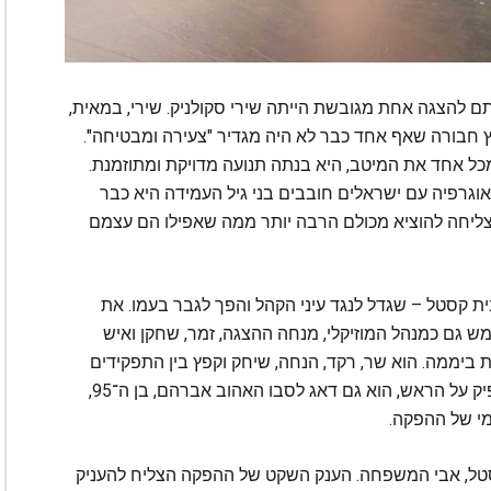
 להצגה אחת מגובשת הייתה שירי סקולניק. שירי, במאית,
קץ חבורה שאף אחד כבר לא היה מגדיר "צעירה ומבטיחה".
מכל אחד את המיטב, היא בנתה תנועה מדויקת ומתוזמנת.
יאוגרפיה עם ישראלים חובבים בני גיל העמידה היא כבר
ליחה להוציא מכולם הרבה יותר ממה שאפילו הם עצמם
ת קסטל – שגדל לנגד עיני הקהל והפך לגבר בעמו. את
ימש גם כמנהל המוזיקלי, מנחה ההצגה, זמר, שחקן ואיש
 ביממה. הוא שר, רקד, הנחה, שיחק וקפץ בין התפקידים
בגמישות מעוררת השתאות. וכאילו לא היה לו מספיק על הראש, הוא גם דאג לסבו האהוב אברהם, בן ה־95,
מי של ההפקה.
ה קסטל, אבי המשפחה. הענק השקט של ההפקה הצליח להעניק