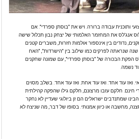
י ותוכנית עבודה ברורה. ויש את "בוסתן ספרדי". אם
ס אנג'לס את המחזמר האלמותי של יצחק נבון תכלול שישה
מ־200 אחוז בצוות השחקנים, נדודים בין אינספור אולמות חזרות, משברים קטנים
 שנה שנראתה לפרקים כמו שילוב בין "הישרדות", "האח
לס הפקת הבכורה של "בוסתן ספרדי", עם שמונה שחקנים
וד נשמה.
ואז עוד אחד. ואז עוד אחת. ואז עוד אחד. בשלב מסוים
רי חינם. חלקם עזבו מרצונם, חלקם גילו שהפקה קהילתית
בינו שמתנדבים ישראלים הם זן ביולוגי שעדיין לא נחקר
נה, מחשבה או כיוון אמנותי. בסופו של דבר, מה שניצח לא