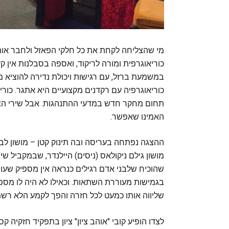
מי שהצליחה לקחת את כל חלקי הפאזל ולחבר אותם
כוריאוגרפית ומורה לריקוד, ואספה בסבלנות אין 
במשמעת ברזל, עם רגישות ויכולת נדירה להוציא 
כוריאוגרפיה עם רקדנים מקצועיים היא אתגר. כור
תחום מחקר חדש במדעי ההתנהגות. אבל שירי הצ
האמינו שאפשר.
ההצגה נפתחה בעריסה ובה תינוק קטן – מושון לבי
מושון גילם ניקולאס (ניסים) היילנדר, שבמקביל ש
שהוכיח שלבני אדם רגילים כנראה אין מספיק שעות
שליווה אותו כמעט לכל חזרה והפך לקמע הלא רש
לצדו הופיע קובי "אוהב ציון" ציון בתפקיד חזקי