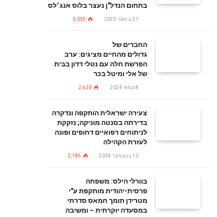
בתחום הנדל"ן נעצר בלוס אנג׳לס
31 בינואר 2025
3,035
החברים של
גדולים מהחיים מציגים: ערב
הפרשת חלה עם נטלי דדון בבית
של אלי ומיטל בכר
8 במאי 2024
2,630
צעירה ישראלית הותקפה ונדקרה
בדירתה בסנטה מוניקה; נזקקת
לניתוחים רפואיים דחופים ופונה
לעזרת הקהילה
13 בנובמבר 2024
2,185
בוורלי הילס: משפחה
פרסית-יהודית מותקפת ע"י
מטרידן תומך חמאס סדרתי
במסעדה יוקרתית – ומשיבה