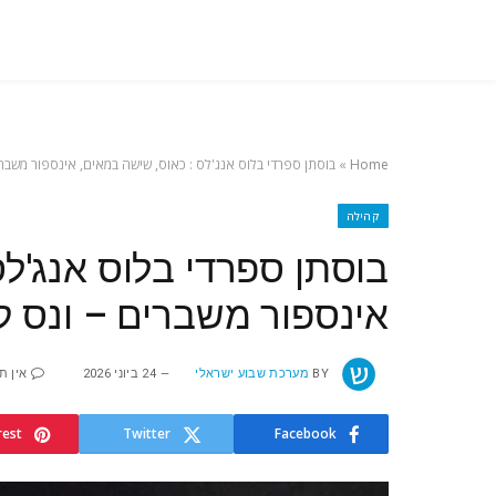
Home
»
בוסתן‭ ‬ספרדי‭ ‬בלוס‭ ‬אנג‭'‬לס‭: ‬ כאוס, שישה‭ ‬במאים, אינספור‭ ‬משברים‭ ‬‮–‬‭ ‬ונס‭ ‬קטן‭ ‬בסוף
קהילה
אינספור‭ ‬משברים‭ ‬‮–‬‭ ‬ונס‭ ‬קטן‭ ‬בסוף
BY
מערכת שבוע ישראלי
24 ביוני 2026
אין ת
rest
Twitter
Facebook