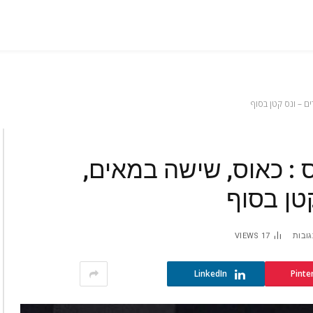
בוסתן‭ ‬ספרדי‭ ‬בלוס‭ ‬אנג‭'‬לס‭: ‬ כאוס, שישה‭ ‬במאים,
גובות
17
VIEWS
LinkedIn
Pinte