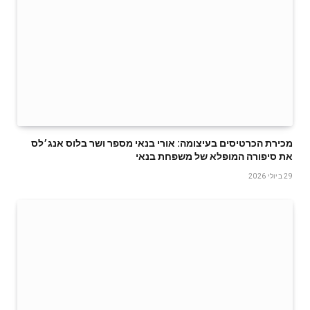
‬את‭ ‬סיפורה‭ ‬המופלא‭ ‬של‭ ‬משפחת‭ ‬בנאי
29 ביולי 2026