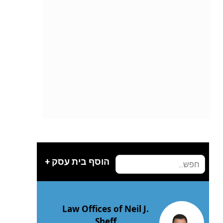
הוסף בית עסק +
Law Offices of Neil J.
Sheff