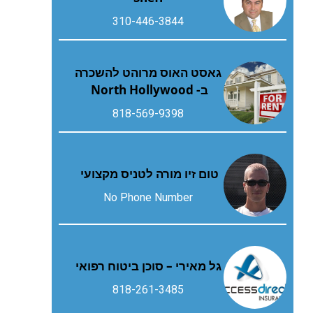
310-446-3844
גאסט האוס מרוהט להשכרה
ב- North Hollywood
818-569-9398
טום זיו מורה לטניס מקצועי
No Phone Number
גל מאירי – סוכן ביטוח רפואי
818-261-3485