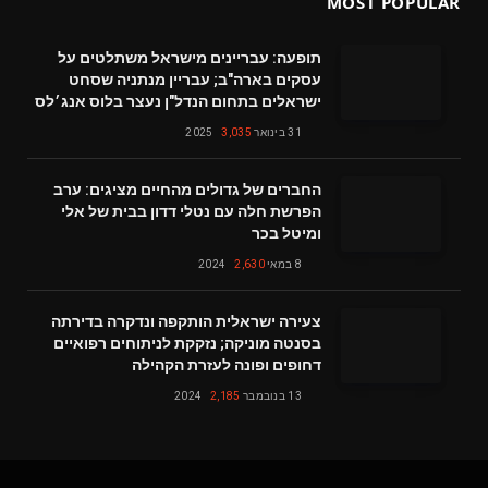
MOST POPULAR
תופעה: עבריינים מישראל משתלטים על
עסקים בארה"ב; עבריין מנתניה שסחט
ישראלים בתחום הנדל"ן נעצר בלוס אנג׳לס
31 בינואר 2025
3,035
החברים של גדולים מהחיים מציגים: ערב
הפרשת חלה עם נטלי דדון בבית של אלי
ומיטל בכר
8 במאי 2024
2,630
צעירה ישראלית הותקפה ונדקרה בדירתה
בסנטה מוניקה; נזקקת לניתוחים רפואיים
דחופים ופונה לעזרת הקהילה
13 בנובמבר 2024
2,185