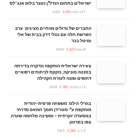
ישראלים בתחום הנדל"ן נעצר בלוס אנג׳לס
31 בינואר 2025
3,035
החברים של גדולים מהחיים מציגים: ערב
הפרשת חלה עם נטלי דדון בבית של אלי
ומיטל בכר
8 במאי 2024
2,630
צעירה ישראלית הותקפה ונדקרה בדירתה
בסנטה מוניקה; נזקקת לניתוחים רפואיים
דחופים ופונה לעזרת הקהילה
13 בנובמבר 2024
2,185
בוורלי הילס: משפחה פרסית-יהודית
מותקפת ע"י מטרידן תומך חמאס סדרתי
במסעדה יוקרתית – ומשיבה מלחמה שערה.
צפו בסרטון
3 ביוני 2025
2,063