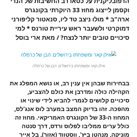
הרפובליקנית על כסאו רב החשיבות של הנרי
וקסמן לייצוג מחוז 33 היוקרתי בקונגרס
ארה"ב * מולו ניצב טד ליו, סנאטור קליפורני
דמוקרטי ולשעבר ראש עיריית טורנס * למי
סיכויים טובים יותר לנצח? / מאת ארי בוסל
אילן קאר ומשפחתו בירושלים. הבן של כרמלה
בבחירות שבהן אין ענין רב, או נושא המפלג את
הקהילה כולה ומדרבן את כולם להצביע,
סיכויים קלושים לגמרי להביא לידי שינוי או
מהפכה. זהו בדיוק המצב במערב לוס אנג'לס,
המחוז ה-33 של הקונגרס האמריקאי. מחוז זה
כולל ערים ממליבו לפלוס ורדס, דרך סנטה
מוניקה, מנהטן ביץ', ווסטווד (אזור), בל אייר