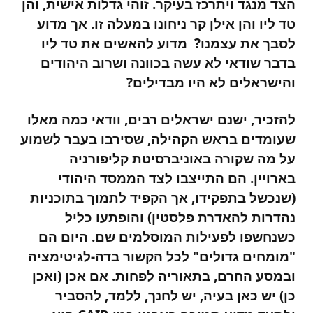
הצד מנגד ויתרכז בעיקר. זוהי גדלות אישית, והן
טד ליו והן אילן קר ניחונו במעלה זו. אך מדוע
לסבך את עצמנו? מדוע להאשים את טד ליו
בדבר שודאי לא עשה בכוונה ושרוב היהודים
והישראלים לא היו מבדילים?
להזכיר, ישנם ישראלים רבים, וודאי כמה מאלו
שעומדים בראש הקהילה, שסירבו בעבר לשמוע
על מה שקורה באוניברסיטת קליפורניה
בארויין. הם התייצבו לצד הממסד היהודי
(שנכשל בתפקידו, אך הקפיד לתמוך בתוכניות
נהדרות להאדרת פלסטין) והופתעו כליל
כשנחשפו לפעילות המוסלמים שם. היום הם
"מומחים גדולים" לכל הקשור בדה-לגיטימציה
ובמסע החרם, בתאוריה לפחות. אם אכן (ואכן
כן) יש כאן בעיה, יש לחנך, ללמד, להסביר