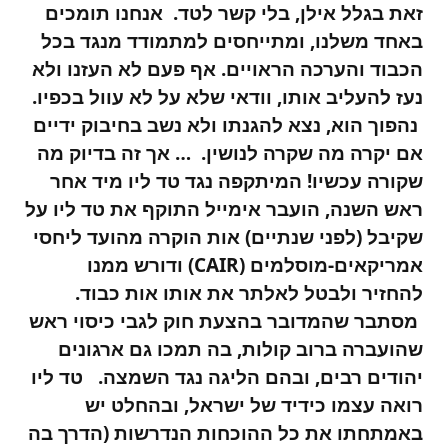
זאת בגלל אילן, בלי קשר לטד. אנחנו תומכים
באחד משלנו, ומתייחסים למתמודד מנגד בכל
הכבוד והערכה הראויים. אף פעם לא העזנו ולא
נעז להעליב אותו, וודאי שלא על לא עוול בכפיו.
נהפוך הוא, נצא להגנתו ולא נשב בחיבוק ידיים
אם יקרה מה שקרה לנושין. … אך זה בדיוק מה
שקורה עכשיו! המיתקפה נגד טד ליו מיד אחר
ראש השנה, הועבר אימייל התוקף את טד ליו על
שקיבל (לפני שנתיים) אות הוקרה מהועד ליחסי
אמריקאים-מוסלמים (CAIR) ודורש ממנו
להחזיר ולבטל לאלתר את אותו אות כבוד.
מסתבר שהמדובר בהצעת חוק לגבי כיסוי ראש
שהועברה ברוב קולות, בה תמכו גם ארגונים
יהודים רבים, ובהם הליגה נגד השמצה. טד ליו
רואה עצמו כידיד של ישראל, ובהחלט יש
באמתחתו את כל ההוכחות הנדרשות (הדרך בה