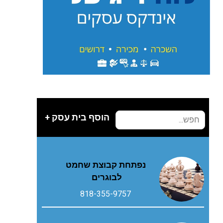
הוסף בית עסק +
נפתחת קבוצת שחמט
לבוגרים
818-355-9757