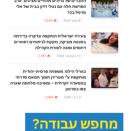
החברים של גדולים מהחיים מציגים: ערב
הפרשת חלה עם נטלי דדון בבית של אלי
ומיטל בכר
8 במאי 2024
2,630
צעירה ישראלית הותקפה ונדקרה בדירתה
בסנטה מוניקה; נזקקת לניתוחים רפואיים
דחופים ופונה לעזרת הקהילה
13 בנובמבר 2024
2,187
בוורלי הילס: משפחה פרסית-יהודית
מותקפת ע"י מטרידן תומך חמאס סדרתי
במסעדה יוקרתית – ומשיבה מלחמה שערה.
צפו בסרטון
3 ביוני 2025
2,064