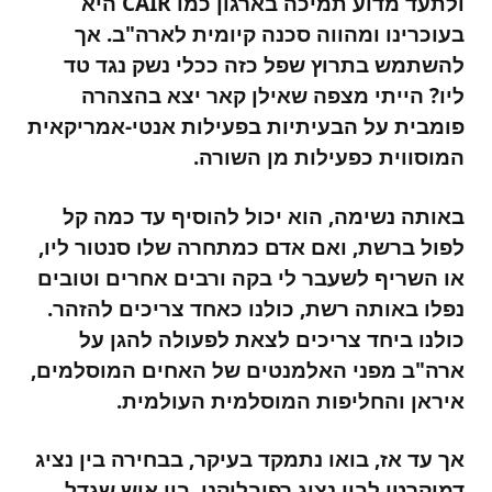
ולתעד מדוע תמיכה בארגון כמו CAIR היא
בעוכרינו ומהווה סכנה קיומית לארה"ב. אך
להשתמש בתרוץ שפל כזה ככלי נשק נגד טד
ליו? הייתי מצפה שאילן קאר יצא בהצהרה
פומבית על הבעיתיות בפעילות אנטי-אמריקאית
המוסווית כפעילות מן השורה.
באותה נשימה, הוא יכול להוסיף עד כמה קל
לפול ברשת, ואם אדם כמתחרה שלו סנטור ליו,
או השריף לשעבר לי בקה ורבים אחרים וטובים
נפלו באותה רשת, כולנו כאחד צריכים להזהר.
כולנו ביחד צריכים לצאת לפעולה להגן על
ארה"ב מפני האלמנטים של האחים המוסלמים,
איראן והחליפות המוסלמית העולמית.
אך עד אז, בואו נתמקד בעיקר, בבחירה בין נציג
דמוקרטי לבין נציג רפובליקני. בין איש שגדל