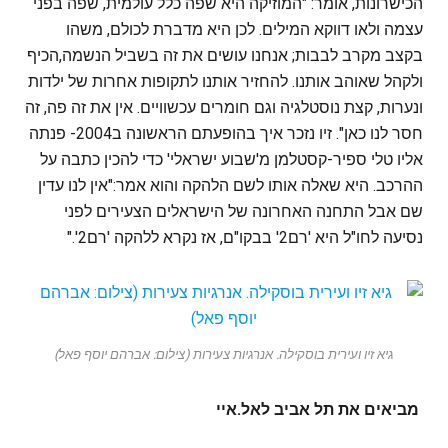
הכישרונות, אומר: "המוזיקה היא שפה כלל עולמית, שפה בפני
עצמה ולאו דווקא המילים. לכן היא מדברת לכולם, משהו
בקצב מקרב לבבות; אנחנו עושים את זה בשביל הנשמה,הכיף
ולקהל שאוהב אותנו. להחזיר אותנו לתקופות אחרות של ילדות
ונערות, קצת נוסטלגיה וגם חומרים עכשוויים. אין את זה פה, זה
חסר לנו כאן". זיו נזכר איך בהופעתם הראשונה ב2004- פנתה
אליו טלי ספיר-קסטלמן מ'שבוע ישראלי' כדי להכין כתבה על
ההרכב. היא שאלה אותו לשם הלהקה והוא אמר:"אין לנו עדין
שם אבל התחנה האחרונה של הישראלים הצעירים לפני
נסיעה לחו"ל היא 'רם2' בבקו"ם, אז נקרא ללהקה 'רם2'."
גיא זיו ועירית בוסקילה. אנרגיות צעירות (צילום: אברהם יוסף פאל)
מביאים את תל אביב לאל.איי