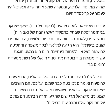
בוסקילה, הזמרת היפה של הלהקה, אותה הביא רן עזרא,
שהיה ממייסדי הלהקה, ובמקרה שמע אותה שרה ולא יכול היה
לעבור על כך לסדר היום.
עירית היא יוצאת להקה צבאית (להקת חיל הים), שאף שיחקה
במחזמר "סלח שבתי" בתפקיד ראשי (הבת של זאב רווח)
חמש שנים, לאחר מכן הופיעה בתוכניות טלוויזיה, ועם אומנים
שונים בישראל. היא הגיעה לאל.איי לבקר משפחה והחליטה
להישאר באל.איי "לפחות בינתיים". היום היא כמעט חוגגת
עשור ומנהלת ביד בוטחת את סניף הוואלי של רשת מסעדות
'חומוס בר'.
בוסקילה: "כל פעם מתחלף פה דור של ישראלים, הם מגיעים
להופעות ואומרים :'כן בטח כבר שמענו עליכם'. הם חושבים
שאנחנו להקה ישראלית שהגיעה מישראל. חברה צעירים
שמגיעים מישראל מרגישים שהגיעו חזרה הביתה. הם מתים
על המוזיקה שלנו ומצביעים ברגליים".