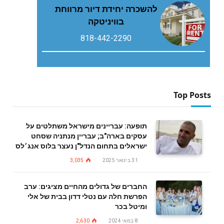
להשכרה יחידת דיור מרווחת
בוויניטקה
818-442-2290
Top Posts
תופעה: עבריינים מישראל משתלטים על
עסקים בארה"ב; עבריין מנתניה שסחט
ישראלים בתחום הנדל"ן נעצר בלוס אנג׳לס
31 בינואר 2025
3,035
החברים של גדולים מהחיים מציגים: ערב
הפרשת חלה עם נטלי דדון בבית של אלי
ומיטל בכר
8 במאי 2024
2,630