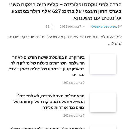
הרבה לפני טקסס ופלורידה – קליפורניה במקום השני
בערכי ההון העצמי על בתים: 627 אלף דולר בממוצע
על נכסים עם משכנתא
BY
מערכת שבוע ישראלי
7 באוגוסט 2026
35
למי שעוד לא יודע: יש פער עצום בין מה שבעל בית טיפוסי בקליפורניה
שיש לו…
ביורוקרטיה בפעולה: שישה חודשים לאחר
ההשלמה, השירותים בעלות של מיליון דולר
בראניון קניון – במחוז של נית'יה ראמן – עדיין
סגורים
7 באוגוסט 2026
טראמפ:"זה נועד לעבדים, לא לתיירים":
הנשיא מתעלם מפסיקת העליון וחותם על
צווים נגד אזרחות מלידה
7 באוגוסט 2026
הלפיניו קטלני ממקסיקו: למה מומלץ בשלב