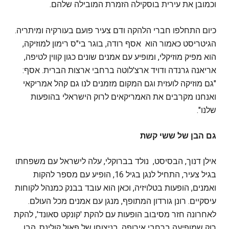
וכמובן את עירית בוסקילה הזמרת המובילה שלהם.
כיום התחלפו חברי הלהקה ודם צעיר פועם בעורקיה ומיתריה.
הגיטריסט כאמור הוא אסף רודה, בוגר בי"ס רימון למוזיקה,
הוא מפיק מוזיקלי, ומופיע עם אמנים שונים כגון קווין לטיפה,
אריאנה גרנדה ודויד ארצ'לוטה ברחבי ארצות הברית. אסף:
"גם מוזיקה לועזית וגם המקום מזמנים לנו גם קהל אמריקאי
ואנחנו מקרבים את האמריקאים לרוק הישראלי בהופעות
שלנו".
גם הבן של ששי קשת
אילן דנוך, הבסיסט, נולד בברוקלי, עלה לישראל עם משפחתו
בגיל צעיר, התחיל לנגן בגיל 16, הופיע עם מספר להקות
ואמנים, הופעות בטלויזיה, וכאן הוא עובד בבנק כמנהל לקוחות
עיסקיים. רונן גורדון המתופף, מנגן עם אמנים מכל העולם.
לאחרונה חזר מסיבוב הופעות עם להקת 'קונקט סאונד', להקת
רוק שמופיעה ברחבי אירופה, בניצוחו של פאול קולינס, הבן