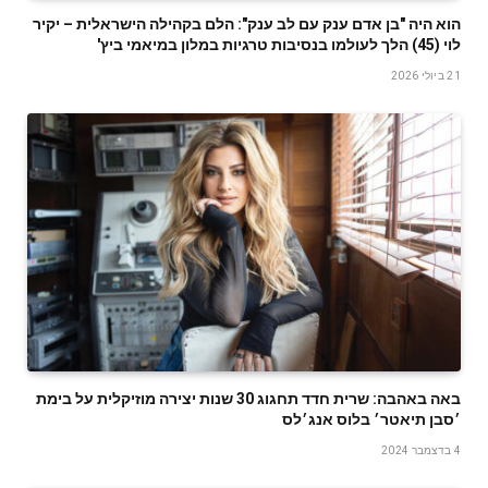
הוא היה "בן אדם ענק עם לב ענק": הלם בקהילה הישראלית – יקיר
לוי (45) הלך לעולמו בנסיבות טרגיות במלון במיאמי ביץ'
21 ביולי 2026
באה באהבה: שרית חדד תחגוג 30 שנות יצירה מוזיקלית על בימת
׳סבן תיאטר׳ בלוס אנג׳לס
4 בדצמבר 2024