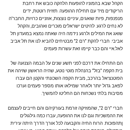
הקהל שבא בהמוניו להופעות הלהקה כובש את רחבת
הריקודים מיד עם תחילת ההופעה. תזזית רוטטת, ידים
מנפנפות, פיות שואגים, עיניים נוצצות, אוזניים כרויות, החבר'ה
לא נחים לרגע. להיטים ישראלים מוכרים ואהובים, והקהל
שואג את המילים ולרגע נידמה היה שאתה נמצא במועדון תל
אביבי. חברי להקת "רם 2" מבטיחים להביא לנו את תל אביב
לאל.איי והם כבר קיימו זאת עשרות פעמים.
הם התחילו את דרכם לפני תשע שנים על הבמה הצנועה של
בית הקפה "בזל" בהנהלת מוטי נוטע, שהיה הראשון שזיהה את
הפוטנציאל בהרכב, מבית הקפה השכונתי והקטן הם עברו
לפאב גדול יותר ולאחר שמילאו אותו מספר פעמים וערכו
מסיבות בלתי נשכחות הם החליטו להמשיך.
חברי "רם 2", שהמוזיקה זורמת בעורקיהם והם חייבים לעצמם
את ההמשכיות וגם לנו את ההופעה, עברו כמה גילגולים
ןתהפוכות. הרוח החיה והקבועה לכל אורך הדרך היתה עירית