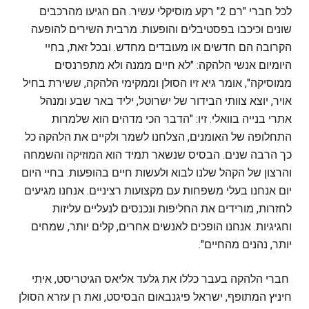
לכל חברי "רם 2" רקע מוסיקלי עשיר. הם הגיעו מהרכבים
שונים וכיכבו בפסטיבלים והופעות. מרבית השירים להופעה
הקרובה הם חדשים או מעובדים מחדש. ובכל זאת, בחיי
היומיום אנשי הלהקה: "לא חיים ממנה ולא מתפרנסים
ממוסיקה", אומר גיא זיו הסולן וממקימי הלהקה, ששירת בחיל
אויר, יוצא צוותי הבידור של ישרוטל, יליד באר שבע ומנהל
אתרי בנייה בוואלי. זיו: "הדבר הכי מדהים הוא שלמרות
התחלופה של האומנים, הצלחנו לשמר ולקיים את הלהקה כל
כך הרבה שנים. הבסיס שנשאר תמיד הוא המוזיקה והשמחה
והרצון של הקהל שלנו לבוא ולעשות חיים בהופעות. בחיי היום
יום אנחנו בעלי משפחות עם מקצועות רציניים. אנחנו מגיעים
לחזרות, מורידים את החליפות ונכנסים לנעליים עליזות
וחגיגיות. אנחנו הופכים לאנשים אחרים, קלים יותר, שמחים
יותר, נהנים מהחיים".
חברי הלהקה בעבר כללו את גלעד אליאס הגיטריסט, איתי
חיניץ המתופף, ישראל פיגנבאום הבסיסט, ואת רן עזרא הסולן