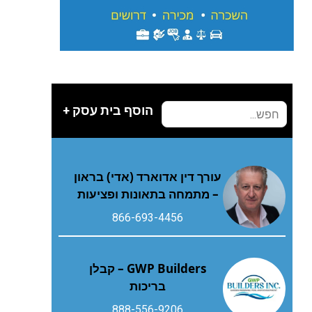
הוסף בית עסק +
עורך דין אדוארד (אדי) בראון
– מתמחה בתאונות ופציעות
866-693-4456
GWP Builders – קבלן
בריכות
888-556-9206