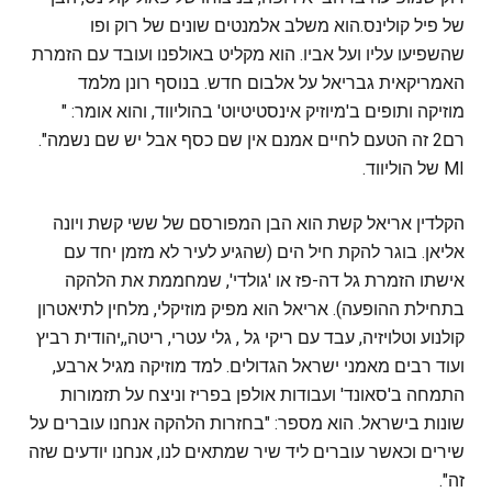
של פיל קולינס.הוא משלב אלמנטים שונים של רוק ופו
שהשפיעו עליו ועל אביו. הוא מקליט באולפנו ועובד עם הזמרת
האמריקאית גבריאל על אלבום חדש. בנוסף רונן מלמד
מוזיקה ותופים ב'מיוזיק אינסטיטיוט' בהוליווד, והוא אומר: "
רם2 זה הטעם לחיים אמנם אין שם כסף אבל יש שם נשמה".
MI של הוליווד.
הקלדין אריאל קשת הוא הבן המפורסם של ששי קשת ויונה
אליאן. בוגר להקת חיל הים (שהגיע לעיר לא מזמן יחד עם
אישתו הזמרת גל דה-פז או 'גולדי', שמחממת את הלהקה
בתחילת ההופעה). אריאל הוא מפיק מוזיקלי, מלחין לתיאטרון
קולנוע וטלויזיה, עבד עם ריקי גל , גלי עטרי, ריטה,,יהודית רביץ
ועוד רבים מאמני ישראל הגדולים. למד מוזיקה מגיל ארבע,
התמחה ב'סאונד' ועבודות אולפן בפריז וניצח על תזמורות
שונות בישראל. הוא מספר: "בחזרות הלהקה אנחנו עוברים על
שירים וכאשר עוברים ליד שיר שמתאים לנו, אנחנו יודעים שזה
זה".