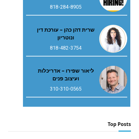
818-284-8905
שרית דהן כהן – עורכת דין
ונוטריון
818-482-3754
ליאור שפירו – אדריכלות
ועיצוב פנים
310-310-0565
Top Posts