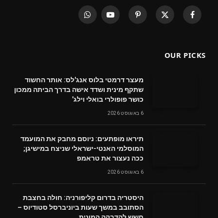
WhatsApp
YouTube
Pinterest
X
Facebook
(Twitter)
OUR PICKS
מעצר דרמטי בלוס אנג'לס: אותר החשוד
שתקף מינית ושדד אישה בדרך הביתה ממכון
כושר פופולרי בואלי וילג'
6 באוגוסט 2026
תיראו מופתעים: ניוסם מחבק את המועמד
המוסלמי האנטי-ישראלי שניצח במישיגן;
ככה נעצור את טראמפ
6 באוגוסט 2026
היסטריה בדרום קליפורניה: חולה בחצבת
הסתובב במשך שעות ביוניברסל סטודיוס –
חשש להדבקה המונית