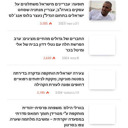
תופעה: עבריינים מישראל משתלטים על
עסקים בארה"ב; עבריין מנתניה שסחט
ישראלים בתחום הנדל"ן נעצר בלוס אנג׳לס
31 בינואר 2025
3,035
החברים של גדולים מהחיים מציגים: ערב
הפרשת חלה עם נטלי דדון בבית של אלי
ומיטל בכר
8 במאי 2024
2,630
צעירה ישראלית הותקפה ונדקרה בדירתה
בסנטה מוניקה; נזקקת לניתוחים רפואיים
דחופים ופונה לעזרת הקהילה
13 בנובמבר 2024
2,185
בוורלי הילס: משפחה פרסית-יהודית
מותקפת ע"י מטרידן תומך חמאס סדרתי
במסעדה יוקרתית – ומשיבה מלחמה שערה.
צפו בסרטון