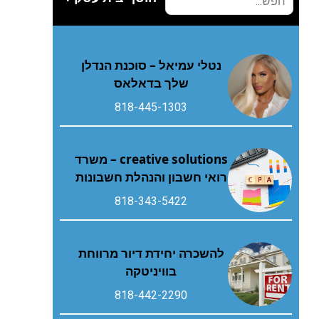
נטלי עמיאל – סוכנת הנדלן
שלך בדאלאס
818-445-1303
creative solutions – משרד
רואי חשבון והנהלת חשבונות
818-343-5422
להשכרה יחידת דיור מרווחת
בוויניטקה
818-442-2290