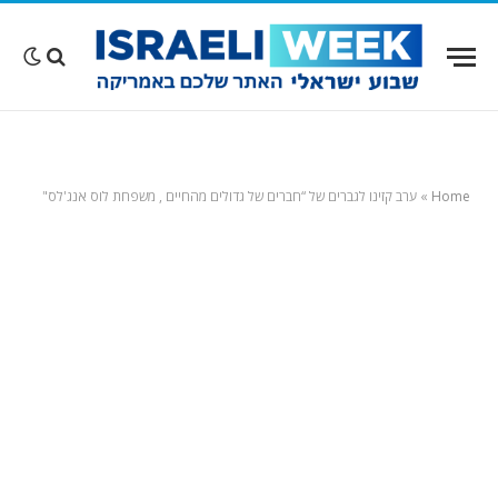
Home
»
ערב‭ ‬קזינו‭ ‬לגברים‭ ‬של‭ ‬“חברים‭ ‬של‭ ‬גדולים‭ ‬מהחיים‭, ‬ משפחת‭ ‬לוס‭ ‬אנג'לס‭"‬