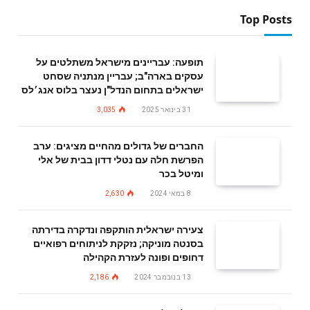
Top Posts
תופעה: עבריינים מישראל משתלטים על
עסקים בארה"ב; עבריין מנתניה שסחט
ישראלים בתחום הנדל"ן נעצר בלוס אנג׳לס
31 בינואר 2025
3,035
החברים של גדולים מהחיים מציגים: ערב
הפרשת חלה עם נטלי דדון בבית של אלי
ומיטל בכר
8 במאי 2024
2,630
צעירה ישראלית הותקפה ונדקרה בדירתה
בסנטה מוניקה; נזקקת לניתוחים רפואיים
דחופים ופונה לעזרת הקהילה
13 בנובמבר 2024
2,186