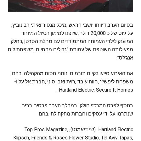
בסיום‭ ‬הערב‭ ‬דיווחו‭ ‬יושבי‭ ‬הראש‭, ‬מיכל‭ ‬מנסור‭ ‬ואיתי‭ ‬רבינוביץ‭,
‬אנג’לס”‭.‬
‬משפחת‭ ‬ליפשיץ‭, ‬חווה‭ ‬עובד‭, ‬רוית‭ ‬ואבי‭ ‬סיני‭, ‬חברת‭ ‬אל‭ ‬על‭ ‬ו‭-‬‭
‬Hartland Electric, Secure It Homes .
‬שנתרמו‭ ‬על‭ ‬ידי‭ ‬עסקים‭ ‬וחברות‭ ‬מהקהילה‭, ‬בהם
‭ ‬Hartland Electric (שי דיאמנט), Top Pros Magazine,
Klipsch, Friends & Roses Flower Studio, Tel Aviv Tapas,