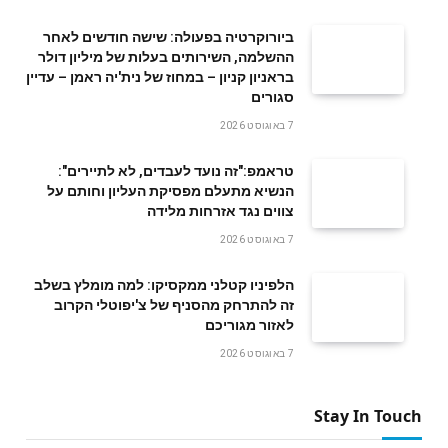
ביורוקרטיה בפעולה: שישה חודשים לאחר
ההשלמה, השירותים בעלות של מיליון דולר
בראניון קניון – במחוז של נית'יה ראמן – עדיין
סגורים
7 באוגוסט 2026
טראמפ:"זה נועד לעבדים, לא לתיירים":
הנשיא מתעלם מפסיקת העליון וחותם על
צווים נגד אזרחות מלידה
7 באוגוסט 2026
הלפיניו קטלני ממקסיקו: למה מומלץ בשלב
זה להתרחק מהסניף של צ'יפוטלי הקרוב
לאזור מגוריכם
7 באוגוסט 2026
Stay In Touch