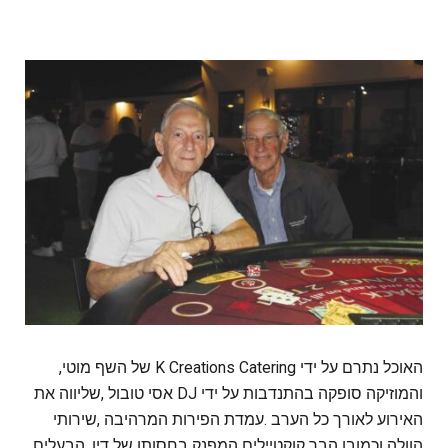
האוכל‭ ‬נתרם‭ ‬על‭ ‬ידי‭ ‬K‭ ‬Creations Catering‭ ‬של‭ ‬השף‭ ‬מוטי‭,