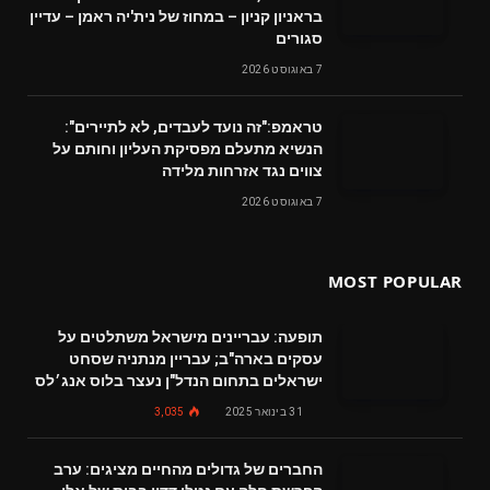
בראניון קניון – במחוז של נית'יה ראמן – עדיין
סגורים
7 באוגוסט 2026
טראמפ:"זה נועד לעבדים, לא לתיירים":
הנשיא מתעלם מפסיקת העליון וחותם על
צווים נגד אזרחות מלידה
7 באוגוסט 2026
MOST POPULAR
תופעה: עבריינים מישראל משתלטים על
עסקים בארה"ב; עבריין מנתניה שסחט
ישראלים בתחום הנדל"ן נעצר בלוס אנג׳לס
31 בינואר 2025
3,035
החברים של גדולים מהחיים מציגים: ערב