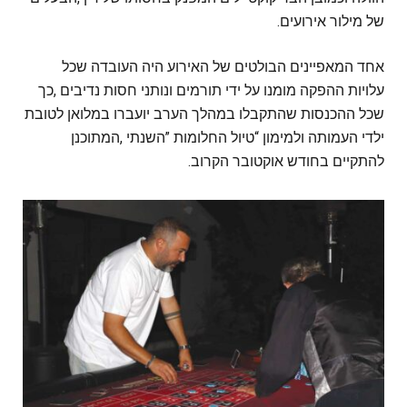
‬של‭ ‬מילור‭ ‬אירועים‭.‬
‬להתקיים‭ ‬בחודש‭ ‬אוקטובר‭ ‬הקרוב‭.‬