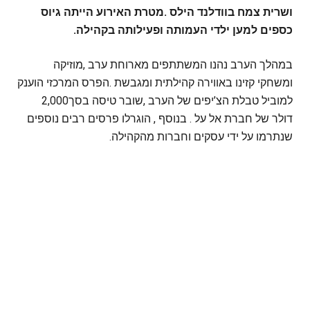
‬כספים‭ ‬למען‭ ‬ילדי‭ ‬העמותה‭ ‬ופעילותה‭ ‬בקהילה‭.‬
‬למוביל‭ ‬טבלת‭ ‬הצ’יפים‭ ‬של‭ ‬הערב‭, ‬שובר‭ ‬טיסה‭ ‬בסך‭ ‬2,000‭
‬שנתרמו‭ ‬על‭ ‬ידי‭ ‬עסקים‭ ‬וחברות‭ ‬מהקהילה‭.‬