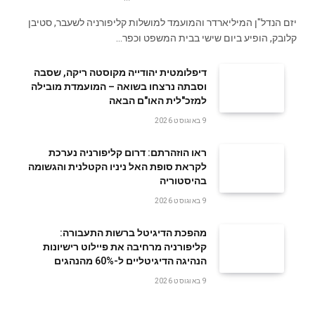
יזם הנדל"ן המיליארדר והמועמד למושלות קליפורניה לשעבר, סטיבן
קלובק, הופיע ביום שישי בבית המשפט וכפר…
דיפלומטית יהודייה מקוסטה ריקה, שסבה
וסבתה נרצחו בשואה – המועמדת מובילה
למזכ"לית האו"ם הבאה
9 באוגוסט 2026
ראו הוזהרתם: דרום קליפורניה נערכת
לקראת סופת האל ניניו הקטלנית והגשומה
בהיסטוריה
9 באוגוסט 2026
מהפכת הדיגיטל ברשות התעבורה:
קליפורניה מרחיבה את פיילוט רישיונות
הנהיגה הדיגיטליים ל-60% מהנהגים
9 באוגוסט 2026