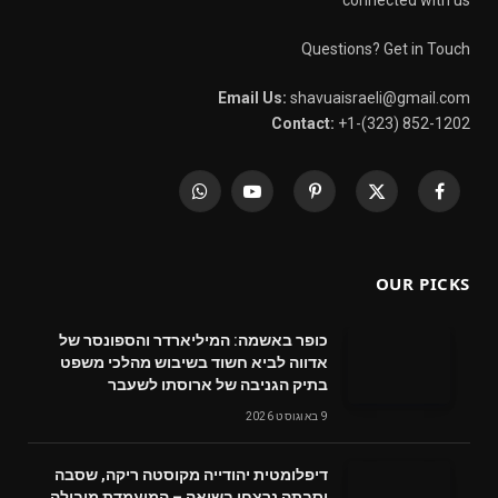
Questions? Get in Touch
Email Us:
shavuaisraeli@gmail.com
Contact:
+1-(323) 852-1202
WhatsApp
YouTube
Pinterest
X
Facebook
(Twitter)
OUR PICKS
כופר באשמה: המיליארדר והספונסר של
אדווה לביא חשוד בשיבוש מהלכי משפט
בתיק הגניבה של ארוסתו לשעבר
9 באוגוסט 2026
דיפלומטית יהודייה מקוסטה ריקה, שסבה
וסבתה נרצחו בשואה – המועמדת מובילה