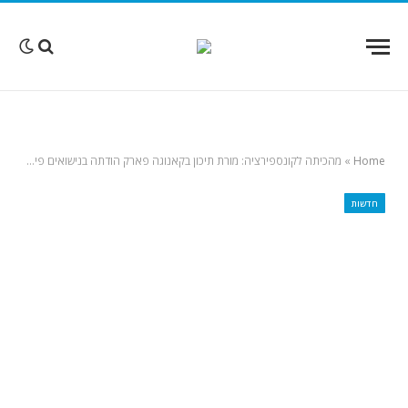
Home
»
מהכיתה לקונספירציה: מורת תיכון בקאנוגה פארק הודתה בנישואים פיקטיביים לעזתי – וחשפה את עצמה לחקירה פדרלית של רשויות ההגירה
חדשות