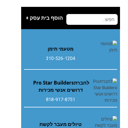
הוסף בית עסק +
מטעמי תימן
310-526-1204
לחברת‭ ‬Pro Star Builders‭
‬דרושים‭ ‬אנשי‭ ‬מכירות
818-917-8751
טיולים מעבר לקשת