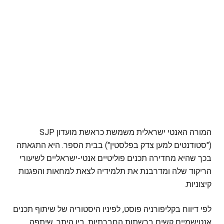
המורה האנטי ישראלית משמשת כראשת מועדון SJP
("סטודנטים למען צדק בפלסטין") בבית הספר. היא התגאתה
בכך שהיא מחדירה תכנים פוליטיים אנטי-ישראליים לשיעורי
הריקוד שלה ומדרבנת את תלמידיה לצאת למחאות והפגנות
קיצוניות.
לפי דיווח בקליפורניה פוסט, לפיניו היסטוריה של שיתוף תכנים
אנטישמיים קשים ברשתות החברתיות. בין היתר, שיתפה