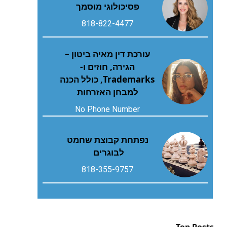
פסיכולוגי מוסמך
818-822-4477
עורכת דין מאיה ביטון –
הגירה, חוזים ו-
Trademarks, כולל הכנה
למבחן האזרחות
No Phone Number
נפתחת קבוצת שחמט
לבוגרים
818-355-9757
Top Posts