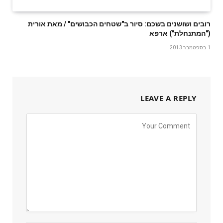
רובים ושושנים בשכם: סיור ב"שטחים הכבושים" / מאת אורית
("המתנחלת") ארפא
1 בספטמבר 2013
LEAVE A REPLY