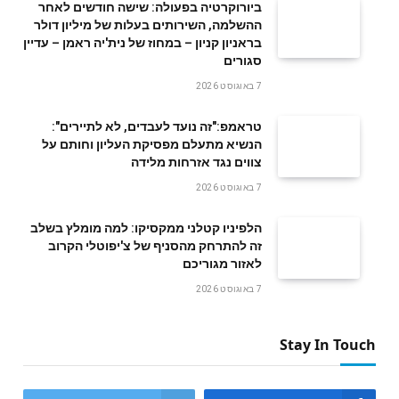
ביורוקרטיה בפעולה: שישה חודשים לאחר
ההשלמה, השירותים בעלות של מיליון דולר
בראניון קניון – במחוז של נית'יה ראמן – עדיין
סגורים
7 באוגוסט 2026
טראמפ:"זה נועד לעבדים, לא לתיירים":
הנשיא מתעלם מפסיקת העליון וחותם על
צווים נגד אזרחות מלידה
7 באוגוסט 2026
הלפיניו קטלני ממקסיקו: למה מומלץ בשלב
זה להתרחק מהסניף של צ'יפוטלי הקרוב
לאזור מגוריכם
7 באוגוסט 2026
Stay In Touch