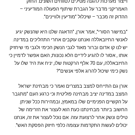
וייצור מערכות להגנה מטילים לטווחים השונים. החוק
האמריקני מדבר על הגברת שיתוף הפעולה המודיעיני –
ההדוק זה מכבר – שיכלול "מודיעין ולוויינים".
"במישור הסורי", אמר אורן, "הדאגה שלנו היא שהנשק יגיע
לאנשי החיזבאללה ואנחנו עוקבים אחרי התהליכים במדינה.
יש לנו קו אדום וברור מאוד לגבי הנשק הכימי ולגבי מי שיחזיק
אותו , אסור לו להגיע לידיים הלא נכונות; האם אפשר לדמיין כי
החיזבאללה, עם 70 אלף הרקטות שלו, יניח את היד שלו על
נשק כימי שיכול להרוג אלפי אנשים"?
אורן גם התייחס למצב במצרים ואמר כי מבחינת ישראל
המצב במדינה יציב מבחינה פוליטית וכי כרגע העם "מתגבר
על הקשיים הפנימיים שלו במאמץ, ובמהירות ככל שניתן.
החשוב ביותר מבחינתנו כעת הוא לעצור את הזרימה של
טילים ונשק אחר לרצועת עזה. אם נוכל לעצור את זה, אנחנו
יכולים לעשות התקדמות עצומה כלפי חיזוק הפסקת האש".