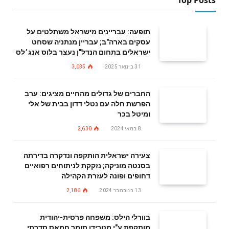
תופעה: עבריינים מישראל משתלטים על
עסקים בארה"ב; עבריין מנתניה שסחט
ישראלים בתחום הנדל"ן נעצר בלוס אנג׳לס
31 בינואר 2025
3,035
החברים של גדולים מהחיים מציגים: ערב
הפרשת חלה עם נטלי דדון בבית של אלי
ומיטל בכר
8 במאי 2024
2,630
צעירה ישראלית הותקפה ונדקרה בדירתה
בסנטה מוניקה; נזקקת לניתוחים רפואיים
דחופים ופונה לעזרת הקהילה
13 בנובמבר 2024
2,186
בוורלי הילס: משפחה פרסית-יהודית
מותקפת ע"י מטרידן תומך חמאס סדרתי