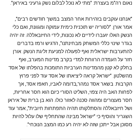
נאום רה"מ בעצרת: "מתי לא נוכל לבלום נשק גרעיני באיראן".
"אנחנו עוקבים בזהירות אחר המצב במשך חודשים רבים",
אמר אורן. "לסוריה יש תוכנית כימית עמוקה ומגוונת, ואם כלי
הנשק האלו יועברו לידיים לא נכונות, לידי החיזבאללה. זה יהיה
בגדר שינוי כללי המשחק מבחינתנו", הדגיש ורמז בדברים
להתערבות ישראלית ואף לפעולה למניעת זליגת הנשק. אורן
חזר על העמדה הרווחת למדי בקרב מדינות המערב, ואף
בחלק לא קטן מהמדינות הערביות התומכות בהפלתו של אסד
מהשלטון. "ישראל קראה ליציאתו של אסד עוד לפני פרוץ
הקרבות. בשאר אסד נמהר,בדומה לאביו, חאפז אסד, אך
לפחות האב היה צפוי, השליט הסורי כיום הוא חסר אחריות,
חסר מעצורים ומהווה סכנה לאזור כולו. הוא בן ברית של איראן
ושל חיזבאללה והסתלקותו תהיה התפתחות חיובית", אמר עוד
השגריר והוסיף כי "ישראל מבינה שהתחליף שלו עלול להיות
מסוכן אבל ייתכן שזה לא יהיה רע כמו המצב הנוכחי".