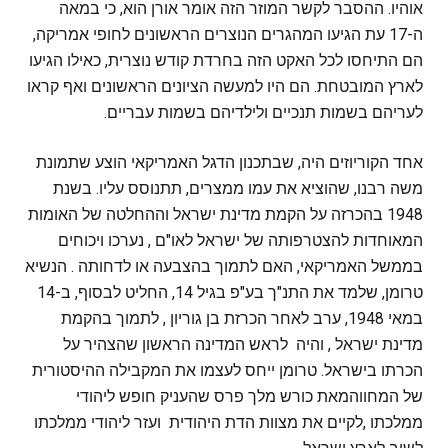
אוהיו. ההסבר לקשר המוזר הזה אומר אורן הוא, כי במאה
ה-17 עת הגיעו המהגרים הנוצרים הראשונים לחופי אמריקה,
הם התיחסו לכל האקט הזה בחרדת קודש נוצרית, כאילו הגיעו
לארץ המובטחת. הם היו למעשה הציונים הראשונים ואף קראו
לעריהם בשמות תנכיים ולילדיהם בשמות עבריים.
אחד הקוריוזים היה, שבתכנון הדגל האמריקאי הוצע שתמונת
משה רבנו, שהוציא את עמו ממצרים, תתנוסס עליו. בשנת
1948 בהכרזה על הקמת מדינת ישראל וההחלטה של האומות
המאוחדות להצטרפותה של ישראל לאו"ם , נערכו ויכוחים
בממשל האמריקאי, האם לתמוך בהצבעה או לדחותה . הנשיא
טרומן, שלמד את התנ"ך בע"פ בגיל 14, החליט לבסוף, ב-14
במאי 1948, ערב לאחר הכרזת בן גוריון , לתמוך בהקמת
מדינת ישראל , והיה לראש המדינה הראשון שהצהיר על
הכרתו בישראל. טרומן ייחס לעצמו את המקבילה ההיסטורית
של המחווהמאת כורש מלך פרס שהעניק חופש ליהודי
ממלכתו ,לקיים את מצוות הדת היהודית ועזר ליהודי ממלכתו