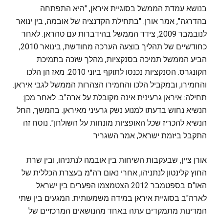
בנושא עמדת הממשל בסוגיית איראן, "היא התפתחה
בהדרגה", אמר אורן. "בתחילת הקדנציה של אובמה, בין ינואר
לנובמבר 2009, צידד הממשל בהידברות עם טהראן. לאחר
כחודשיים של תהליך בוצעה הערכה מחודשת, בינואר 2010,
הביע הממשל תמיכה בסנקציות, מהלך שזכה בתמיכת
הקונגרס. הסנקציות נכנסו לתוקף ביוני 2010. מאז הן הלכו
והחמירו, ובמקביל הלכו והחמירו הצהרות הממשל לגבי איראן.
תחילה: איראן גרעינית אינה מקובלת על ארה"ב. לאחר מכן:
הנשיא נחוש בדעתו למנוע נשק גרעיני מאיראן. בהמשך, החל
הנשיא להכריז שכל האופציות מונחות על השולחן". נוסח זה
התקבל ביזמת ישראל, אמר השגריר
אורן ציין, שבעקבות השיחות בין אובמה לנתניהו, ובין שרת
החוץ קלינטון לנתניהו, אחרי נאום רה"מ בעצרת הכללית של
האו"ם בספטמבר 2012 הצטמצמו הפערים בין ישראל
לארה"ב בסוגיית איראן במידה משמעותית. המגעים בין שתי
המדינות מתמקדים עתה באחד מהנושאים המרכזיים של