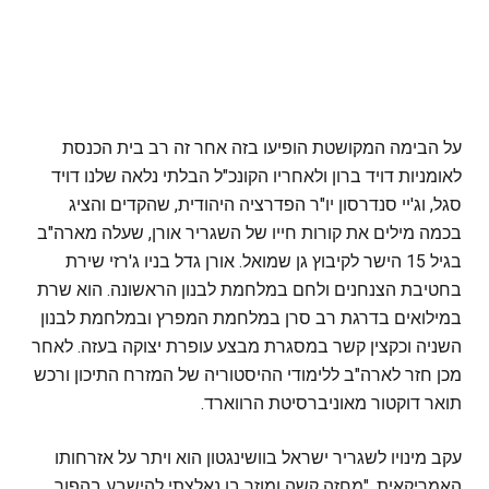
על הבימה המקושטת הופיעו בזה אחר זה רב בית הכנסת
לאומניות דויד ברון ולאחריו הקונכ"ל הבלתי נלאה שלנו דויד
סגל, וג'יי סנדרסון יו"ר הפדרציה היהודית, שהקדים והציג
בכמה מילים את קורות חייו של השגריר אורן, שעלה מארה"ב
בגיל 15 הישר לקיבוץ גן שמואל. אורן גדל בניו ג'רזי שירת
בחטיבת הצנחנים ולחם במלחמת לבנון הראשונה. הוא שרת
במילואים בדרגת רב סרן במלחמת המפרץ ובמלחמת לבנון
השניה וכקצין קשר במסגרת מבצע עופרת יצוקה בעזה. לאחר
מכן חזר לארה"ב ללימודי ההיסטוריה של המזרח התיכון ורכש
תואר דוקטור מאוניברסיטת הרווארד.
עקב מינויו לשגריר ישראל בוושינגטון הוא ויתר על אזרחותו
האמריקאית, "מחזה קשה ומוזר בו נאלצתי להישבע בהפוך