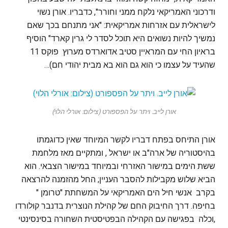
ודרכוני האמריקאי נלקח ממני וחורר", כדבריו. אורן נשוי
לישראלית עם אזרחות אמריקאית: "אני מתנחם בכך שאם
נמשיך להיות נשואים היא תוכל לסדר לי גרין קארד" הוסיף
בראיון החי עם המראיין סטיב אדוארדס מערוץ פוקס 11
שהעיד על עצמו כי הוא גם הוא בא מבית יהודי חם)…
אורן לייב. ויתר על הפספורט (צילום: אורלי הלוי)
אורן התיחס בפתח דבריו לקשר המיוחד שאין כדוגמתו
בהיסטוריה של ארה"ב או ישראל , ומתקיים מאז מלחמת
ששת הימים במישור האזרחי ובמיוחד במישור הצבאי. הוא
הביא שלוש מקבילות להסבר העניין; החל מהזמנה להרצאה
בקרב אנשי חיל הים האמריקאי על המשחתת "טרומן "
בחיפה. דרך החיבוק החם של קהילת הנוצרית בדנבר קולורדו
,וכלה בפגישה עם הקהילה הבפטיסטית השחורה בסינסינטי