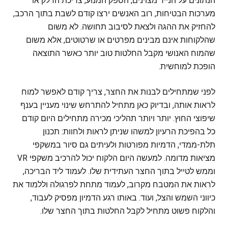
הנתונים על הנייר מצוינים, הספק המנוע, צריכת הדלק או
מערכות הבטיחות, רוב האנשים ירצו קודם לשבת בתוך הרכב,
להחזיק את ההגה ולצאת לסיבוב תחושה. לא משום
שהלקוחות אינם מבינים מפרטים או שרטוטים, אלא משום
שהמוח האנושי מקבל החלטות טוב יותר כאשר התוצאה
הופכת למוחשית.
לפני שמתחילים לבנות את החצר, צריך קודם לאפשר למוח
לראות אותה, ובדיוק כאן מתחיל להתרחש שינוי מעניין בענף
שיפוצי החוץ. יותר ויותר תהליכי מכירה מתחילים היום קודם
כל בהפיכת הרעיון למשהו שניתן לראות ולחוות: תכנון
תלת-ממדי, הדמיות מפורטות ולעיתים גם סיור במשקפי
מציאות מדומה. למעשה היום הלקוח יכול להרכיב משקפי VR
וממש לטייל בתוך החצר העתידית שלו. לעמוד ליד הבריכה,
לראות את המטבח מקרוב, לעמוד מתחת לפרגולה וללמוד את
כיווני השמש והצל, ועוד. באותו רגע הדמיון מפסיק לעבוד,
והלקוח פשוט מתחיל לקבל החלטות בתוך החצר שלו.