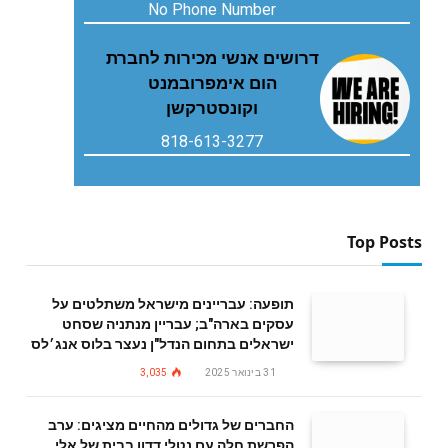
No Phone Number
דרושים אנשי מכירות לחברת
הום אימפרובמנט
וקונסטרקשן
818-613-3277
Top Posts
תופעה: עבריינים מישראל משתלטים על
עסקים בארה"ב; עבריין מנתניה שסחט
ישראלים בתחום הנדל"ן נעצר בלוס אנג׳לס
31 בינואר 2025
3,035
החברים של גדולים מהחיים מציגים: ערב
הפרשת חלה עם נטלי דדון בבית של אלי