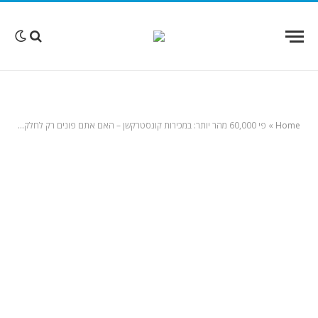
Home
»
פי 60,000 מהר יותר: במכירות קונסטרקשן – האם אתם פונים רק לחלק קטן מהמוח של הלקוח? כדאי לשקול הצגת מציאות מדומה