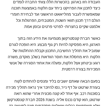
העבודה הזו בארגון. בהכשרות הללו צוותי החברה לומדים
כיצד לתכנן את הפרויקט ביחד עם הלקוח באמצעות תוכנה
שמאפשרת לעבור מהלייאאוט הראשוני ועד לבחירת חומרי
הגלם דרך תכנון תוואי השטח, המטבחים, הפרגולות וכל
אלמנט שקיים בחצרות- לפרטי פרטים ובזמן אמת.
כאשר חברת קונסטרקשן מטמיעה את הידע הזה בתוך
הארגון, היא מפסיקה להיות רק גוף מבצע. היא הופכת לגורם
שמוביל את תהליך החשיבה, התכנון וקבלת ההחלטות של
הלקוח. היא מחסלת את חוסר הוודאות בשלב מוקדם, משרה
רוגע וביטחון אצל הלקוח, ומעלה את אחוזי הסגירה של אנשי
המכירות בצורה דרמטית.
בפעם הבאה שאתם יושבים בליד ומנסים להחתים לקוח
בעזרת שרטוט על דף נייר, נסו להיזכר איך נראה תהליך מכירה
בסוכנות רכב. אף אחד לא קונה מכונית אחרי שהוא רואה
שרטוט, הוא קודם נכנס אליה. בשנת 2026 חברת קונסטרקשן
שלא משתמשת בכלים ויזואליים מתקדמים פונה למעשה רק