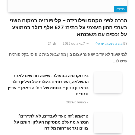
כלכלה
הרבה לפני טקסס ופלורידה – קליפורניה במקום השני
בערכי ההון העצמי על בתים: 627 אלף דולר בממוצע
על נכסים עם משכנתא
BY
מערכת שבוע ישראלי
7 באוגוסט 2026
24
למי שעוד לא יודע: יש פער עצום בין מה שבעל בית טיפוסי בקליפורניה
שיש לו…
ביורוקרטיה בפעולה: שישה חודשים לאחר
ההשלמה, השירותים בעלות של מיליון דולר
בראניון קניון – במחוז של נית'יה ראמן – עדיין
סגורים
7 באוגוסט 2026
טראמפ:"זה נועד לעבדים, לא לתיירים":
הנשיא מתעלם מפסיקת העליון וחותם על
צווים נגד אזרחות מלידה