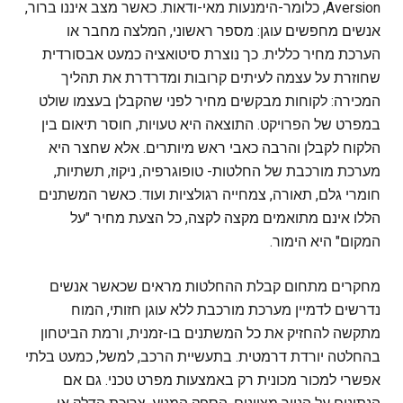
Aversion, כלומר-הימנעות מאי-ודאות. כאשר מצב איננו ברור,
אנשים מחפשים עוגן: מספר ראשוני, המלצה מחבר או
הערכת מחיר כללית. כך נוצרת סיטואציה כמעט אבסורדית
שחוזרת על עצמה לעיתים קרובות ומדרדרת את תהליך
המכירה: לקוחות מבקשים מחיר לפני שהקבלן בעצמו שולט
במפרט של הפרויקט. התוצאה היא טעויות, חוסר תיאום בין
הלקוח לקבלן והרבה כאבי ראש מיותרים. אלא שחצר היא
מערכת מורכבת של החלטות- טופוגרפיה, ניקוז, תשתיות,
חומרי גלם, תאורה, צמחייה רגולציות ועוד. כאשר המשתנים
הללו אינם מתואמים מקצה לקצה, כל הצעת מחיר "על
המקום" היא הימור.
מחקרים מתחום קבלת ההחלטות מראים שכאשר אנשים
נדרשים לדמיין מערכת מורכבת ללא עוגן חזותי, המוח
מתקשה להחזיק את כל המשתנים בו-זמנית, ורמת הביטחון
בהחלטה יורדת דרמטית. בתעשיית הרכב, למשל, כמעט בלתי
אפשרי למכור מכונית רק באמצעות מפרט טכני. גם אם