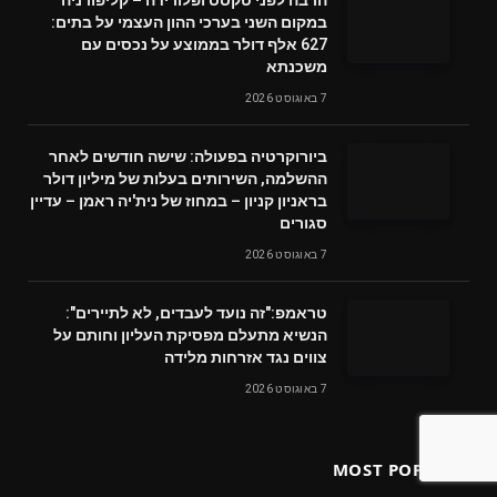
הרבה לפני טקסס ופלורידה – קליפורניה
במקום השני בערכי ההון העצמי על בתים:
627 אלף דולר בממוצע על נכסים עם
משכנתא
7 באוגוסט 2026
ביורוקרטיה בפעולה: שישה חודשים לאחר
ההשלמה, השירותים בעלות של מיליון דולר
בראניון קניון – במחוז של נית'יה ראמן – עדיין
סגורים
7 באוגוסט 2026
טראמפ:"זה נועד לעבדים, לא לתיירים":
הנשיא מתעלם מפסיקת העליון וחותם על
צווים נגד אזרחות מלידה
7 באוגוסט 2026
MOST POPULAR