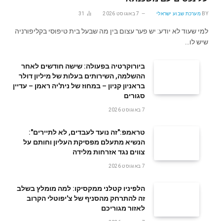
BY
מערכת שבוע ישראלי
7 באוגוסט 2026
31
למי שעוד לא יודע: יש פער עצום בין מה שבעל בית טיפוסי בקליפורניה
שיש לו…
ביורוקרטיה בפעולה: שישה חודשים לאחר
ההשלמה, השירותים בעלות של מיליון דולר
בראניון קניון – במחוז של נית'יה ראמן – עדיין
סגורים
7 באוגוסט 2026
טראמפ:"זה נועד לעבדים, לא לתיירים":
הנשיא מתעלם מפסיקת העליון וחותם על
צווים נגד אזרחות מלידה
7 באוגוסט 2026
הלפיניו קטלני ממקסיקו: למה מומלץ בשלב
זה להתרחק מהסניף של צ'יפוטלי הקרוב
לאזור מגוריכם