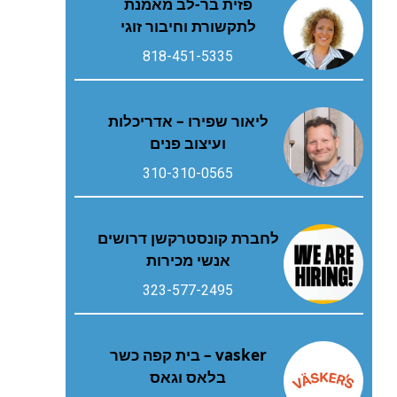
פזית בר-לב מאמנת
לתקשורת וחיבור זוגי
818-451-5335
ליאור שפירו – אדריכלות
ועיצוב פנים
310-310-0565
לחברת קונסטרקשן דרושים
אנשי מכירות
323-577-2495
vasker – בית קפה כשר
בלאס וגאס