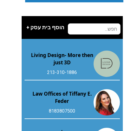
הוסף בית עסק +
Living Design- More then
just 3D
213-310-1886
Law Offices of Tiffany E.
Feder
8183807500