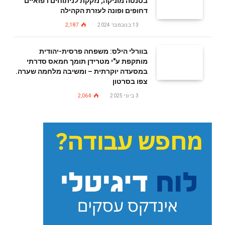
בסנטה מוניקה; נזקקת לניתוחים רפואיים
דחופים ופונה לעזרת הקהילה
13 בנובמבר 2024
2,187
בוורלי הילס: משפחה פרסית-יהודית
מותקפת ע"י מטרידן תומך חמאס סדרתי
במסעדה יוקרתית – ומשיבה מלחמה שערה.
צפו בסרטון
3 ביוני 2025
2,064