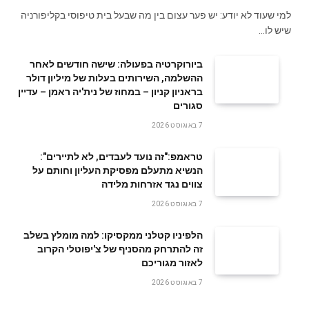
למי שעוד לא יודע: יש פער עצום בין מה שבעל בית טיפוסי בקליפורניה
שיש לו…
ביורוקרטיה בפעולה: שישה חודשים לאחר
ההשלמה, השירותים בעלות של מיליון דולר
בראניון קניון – במחוז של נית'יה ראמן – עדיין
סגורים
7 באוגוסט 2026
טראמפ:"זה נועד לעבדים, לא לתיירים":
הנשיא מתעלם מפסיקת העליון וחותם על
צווים נגד אזרחות מלידה
7 באוגוסט 2026
הלפיניו קטלני ממקסיקו: למה מומלץ בשלב
זה להתרחק מהסניף של צ'יפוטלי הקרוב
לאזור מגוריכם
7 באוגוסט 2026