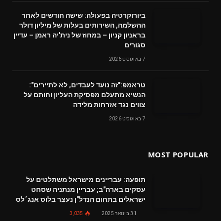
ביורוקרטיה בפעולה: שישה חודשים לאחר
ההשלמה, השירותים בעלות של מיליון דולר
בראניון קניון – במחוז של נית'יה ראמן – עדיין
סגורים
7 באוגוסט 2026
טראמפ:"זה נועד לעבדים, לא לתיירים":
הנשיא מתעלם מפסיקת העליון וחותם על
צווים נגד אזרחות מלידה
7 באוגוסט 2026
MOST POPULAR
תופעה: עבריינים מישראל משתלטים על
עסקים בארה"ב; עבריין מנתניה שסחט
ישראלים בתחום הנדל"ן נעצר בלוס אנג׳לס
31 בינואר 2025
3,035