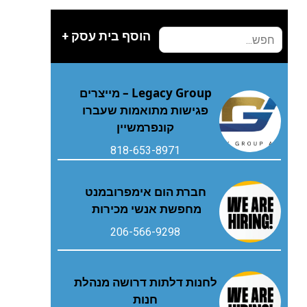
הוסף בית עסק +
Legacy Group – מייצרים
פגישות מתואמות שעברו
קונפרמשיין
818-653-8971
חברת הום אימפרובמנט
מחפשת אנשי מכירות
206-566-9298
לחנות דלתות דרושה מנהלת
חנות