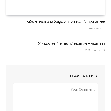
שמחה‭ ‬בקהילה‭: ‬בת‭ ‬נולדה‭ ‬למקובל‭ ‬הרב‭ ‬מאיר‭ ‬מסלטי
7 בינואר 2026
דרך הגוף – אל הנפש / הטור של רועי אברג׳ל
3 בספטמבר 2025
LEAVE A REPLY