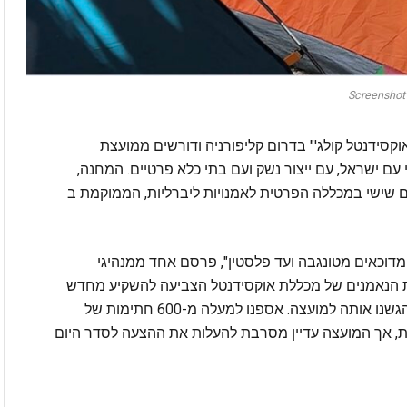
Screenshot
קסידנטל קולג'" בדרום קליפורניה ודורשים ממועצת
ם ישראל, עם ייצור נשק ועם בתי כלא פרטיים. המחנה,
ום שישי במכללה הפרטית לאמנויות ליברליות, הממוקמת ב
מדוכאים מטונגבה ועד פלסטין", פרסם אחד ממנהיגי
ת הנאמנים של מכללת אוקסידנטל הצביעה להשקיע מחדש
ברצח עם. ניסחנו הצעת משיכת השקעות חדשה. הגשנו אותה למועצה. אספנו למעלה מ-600 חתימות של
, אך המועצה עדיין מסרבת להעלות את ההצעה לסדר היום