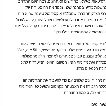
ת/ישראליות כוונו נגד למעלה מ-30 אוניברסיטאות באיראן בחודשים האחרונים. רצח העם התרחב
ונמשכות כרגע. במחנה שלנו, נלמד את ההיסטוריה של
ערכי הצדק החברתי שמכללת אוקסידנטל טוענת שהיא חיה
אנו מזמינים אתכם לבוא ולישון באוהל איתנו, לבוא לאכול
כל האנשים שאנו יכולים להביא כדי להיות יחד בקהילה על מנת
 ומהשואה המתמשכת בפלסטין."
אוקסידנטל מחויבות ארוכת שנים לביטוי חופשי ושלווה.
יחד עם זאת, בטיחות קהילת הקמפוס שלנו היא בראש סדר העדיפויות שלנו. בבוקר יום שישי, כ-50 איש, כולל
אוהלים ומבנים קבועים אחרים למחצה. חלק מהפעולות
לה ואת מדיניות הזמן, המקום והאופן הנייטרלית לתוכן
ילת הקמפוס כולה.
ניהלו דיונים שלווים עם כדי להעביר את המדיניות הזו
כללה הגבירה את האבטחה בקמפוס ותפעל לפי המדיניות
ר המצב", סיכמה ההצהרה.
עה ימים.