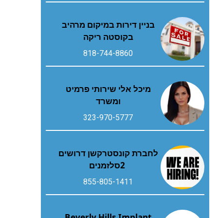
בניין דירות במיקום מרהיב
בקוסטה ריקה
818-744-8860
מיכל אלי שירותי פרמיט
ומשרד
323-970-5777
‬2‭ ‬סלזמנים
855-805-1411
Beverly Hills Implant