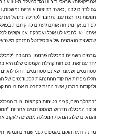
אמריקאיו
גם לדרום לבנון, כאשר תקיפות אוויריות נמשכות, 
תנועות נגד רצח עם. נתחבר לקהילה ונתרגל את 
לפיהם, אך מזניחה אותם לעתים כה קרובות בפועל… 
איתנו, -או להביא לנו אוכל ואספקה. אנו זקוקים ל
שמועצת הנאמנים של אוקסידנטל תתנתק מישראל
גורמים רשמיים במכללה פרסמו בתגובה: "למכללת 
סטודנטים ושמונה שאינם סטודנטים, החלו להקים 
הללו מפרות את קוד ההתנהגות לסטודנטים של המכל
ולנקודות המבט, אשר נוהגת להבטיח את רווחת קה
"במהלך היום, קציני בטיחות בקמפוס וצוות המכללה 
וכיצד המכללה תדרוש מהסטודנטים אחריות. "המ
והנהלים שלה. הנהלת המכללה ממשיכה לעקוב אח
מחנה דומה הוקם בקמפוס לפני שנתיים ונמשך תש