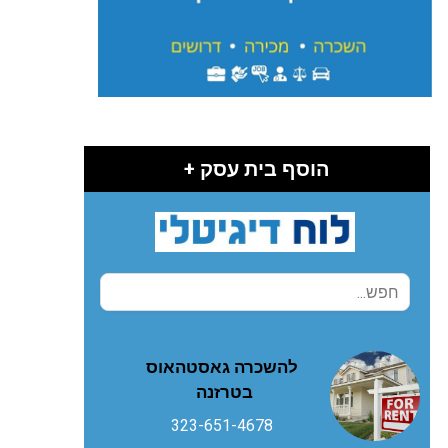
הוסף בית עסק +
להשכרה גאסטהאוס
בטרזנה
323-651-4678