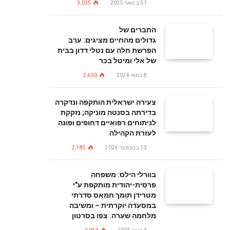
31 בינואר 2025
3,035
החברים של
גדולים מהחיים מציגים: ערב
הפרשת חלה עם נטלי דדון בבית
של אלי ומיטל בכר
8 במאי 2024
2,630
צעירה ישראלית הותקפה ונדקרה
בדירתה בסנטה מוניקה; נזקקת
לניתוחים רפואיים דחופים ופונה
לעזרת הקהילה
13 בנובמבר 2024
2,185
בוורלי הילס: משפחה
פרסית-יהודית מותקפת ע"י
מטרידן תומך חמאס סדרתי
במסעדה יוקרתית – ומשיבה
מלחמה שערה. צפו בסרטון