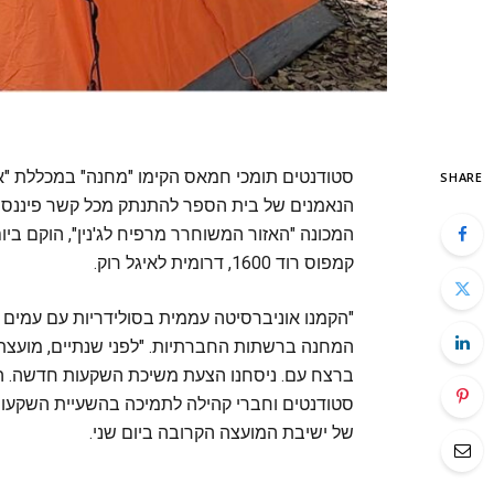
סטודנטים תומכי חמאס הקימו "מחנה" במכללת "או
SHARE
הנאמנים של בית הספר להתנתק מכל קשר פיננסי ע
המכונה "האזור המשוחרר מרפיח לג'נין", הוקם בי
קמפוס רוד 1600, דרומית לאיגל רוק.
"הקמנו אוניברסיטה עממית בסולידריות עם עמים 
המחנה ברשתות החברתיות. "לפני שנתיים, מועצ
סטודנטים וחברי קהילה לתמיכה בהשעיית השקעות
של ישיבת המועצה הקרובה ביום שני.