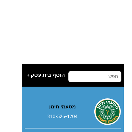
הוסף בית עסק +
מטעמי תימן
310-526-1204