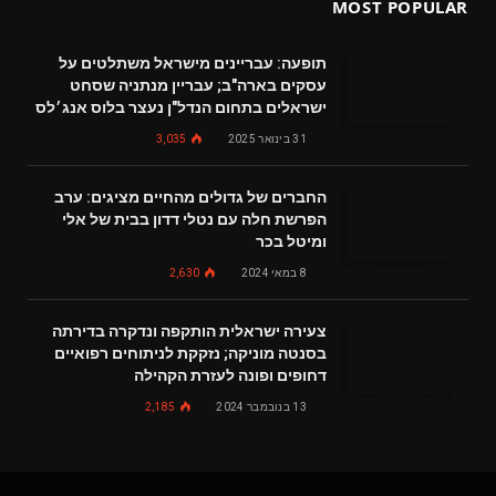
MOST POPULAR
תופעה: עבריינים מישראל משתלטים על
עסקים בארה"ב; עבריין מנתניה שסחט
ישראלים בתחום הנדל"ן נעצר בלוס אנג׳לס
31 בינואר 2025
3,035
החברים של גדולים מהחיים מציגים: ערב
הפרשת חלה עם נטלי דדון בבית של אלי
ומיטל בכר
8 במאי 2024
2,630
צעירה ישראלית הותקפה ונדקרה בדירתה
בסנטה מוניקה; נזקקת לניתוחים רפואיים
דחופים ופונה לעזרת הקהילה
13 בנובמבר 2024
2,185