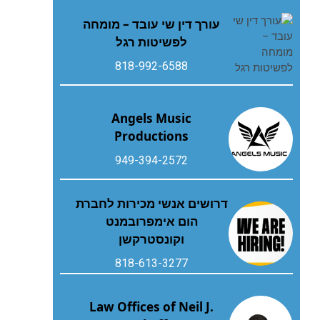
עורך דין שי עובד – מומחה
לפשיטות רגל
818-992-6588
Angels Music
Productions
949-394-2572
דרושים אנשי מכירות לחברת
הום אימפרובמנט
וקונסטרקשן
818-613-3277
Law Offices of Neil J.