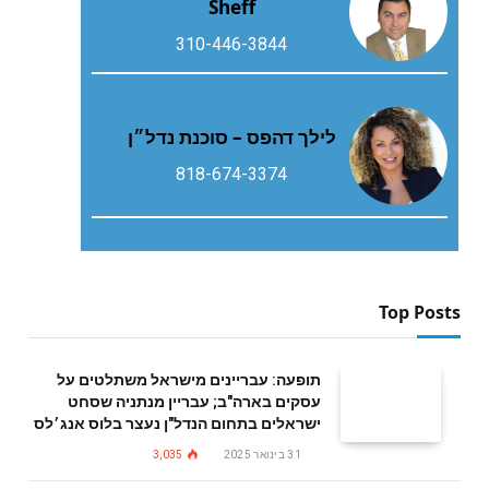
Sheff
310-446-3844
לילך דהפס – סוכנת נדל״ן
818-674-3374
Top Posts
תופעה: עבריינים מישראל משתלטים על
עסקים בארה"ב; עבריין מנתניה שסחט
ישראלים בתחום הנדל"ן נעצר בלוס אנג׳לס
31 בינואר 2025
3,035