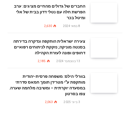
החברים של גדולים מהחיים מציגים: ערב
הפרשת חלה עם נטלי דדון בבית של אלי
ומיטל בכר
8 במאי 2024
2,630
צעירה ישראלית הותקפה ונדקרה בדירתה
בסנטה מוניקה; נזקקת לניתוחים רפואיים
דחופים ופונה לעזרת הקהילה
13 בנובמבר 2024
2,185
בוורלי הילס: משפחה פרסית-יהודית
מותקפת ע"י מטרידן תומך חמאס סדרתי
במסעדה יוקרתית – ומשיבה מלחמה שערה.
צפו בסרטון
3 ביוני 2025
2,063