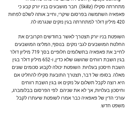
מתחרתה סקילז (Skillz). חבר מושבעים בניו יורק קבע כי
פאפאיה השתמשה בפרסום שיקרי, וחייב אותה לשלם לפחות
420 מיליון דולר למתחרתה בגין נזקים שנגרמו לה.
השופטת בניו יורק תצטרך לאשר בחודשים הקרובים את
החלטת המושבעים לגבי נזקים. בנוסף, המליצו המושבעים
לחייב את פאפאיה בתשלומים חלופיים בסך 719 מיליון דולר
בגין השבת רווחים שהושגו שלא כדין, ו-652 מיליון דולר בגין
השבת חיסכון בעלויות. השופטת יכולה לקבוע סכומים שונים
מאלה. בסופו של דבר, תצטרך התובעת סקילז להחליט אם
היא רוצה לקבל תשלום על נזקים או בגין השבת רווחים
וחיסכון בעלויות, אך לא את שניהם. לפי הפרסום בבלומברג,
עורכי הדין של פאפאיה כבר אמרו לשופטת שיעתרו לקבל
משפט חדש.