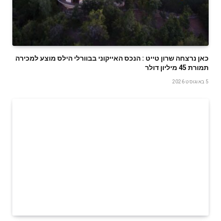
‬תמורת‭ ‬45‭ ‬מיליון‭ ‬דולר
5 באוגוסט 2026