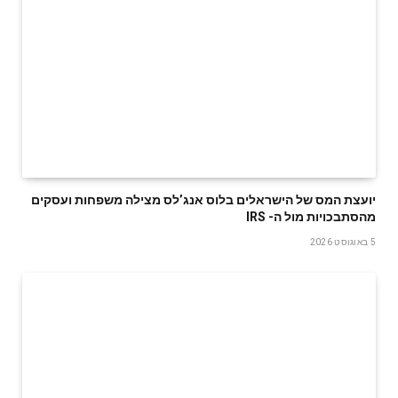
‬מהסתבכויות‭ ‬מול‭ ‬ה- IRS
5 באוגוסט 2026