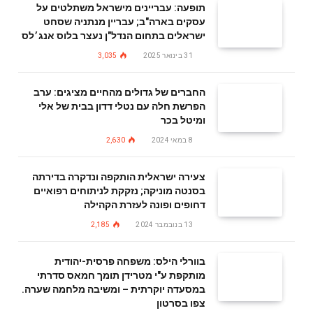
תופעה: עבריינים מישראל משתלטים על
עסקים בארה"ב; עבריין מנתניה שסחט
ישראלים בתחום הנדל"ן נעצר בלוס אנג׳לס
31 בינואר 2025
3,035
החברים של גדולים מהחיים מציגים: ערב
הפרשת חלה עם נטלי דדון בבית של אלי
ומיטל בכר
8 במאי 2024
2,630
צעירה ישראלית הותקפה ונדקרה בדירתה
בסנטה מוניקה; נזקקת לניתוחים רפואיים
דחופים ופונה לעזרת הקהילה
13 בנובמבר 2024
2,185
בוורלי הילס: משפחה פרסית-יהודית
מותקפת ע"י מטרידן תומך חמאס סדרתי
במסעדה יוקרתית – ומשיבה מלחמה שערה.
צפו בסרטון