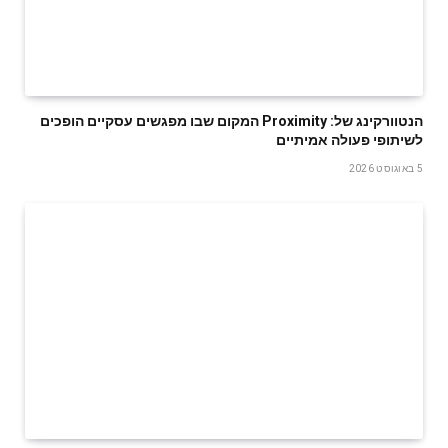
‬לשיתופי‭ ‬פעולה‭ ‬אמיתיים
5 באוגוסט 2026