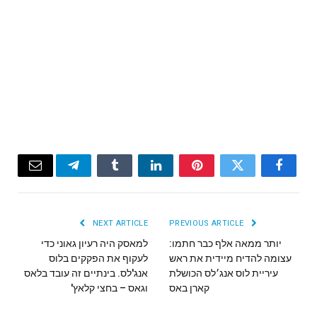
Email
Telegram
Tumblr
LinkedIn
Pinterest
Twitter
Facebook
NEXT ARTICLE
PREVIOUS ARTICLE
יותר ממאה אלף כבר חתמו:
למאסק היה רעיון גאוני כדי
עצומה להדיח מיידית את ראש
לעקוף את הפקקים בלוס
עיריית לוס אנג׳לס הכושלת
אנג'לס. בינתיים זה עובד בלאס
קארן באס
וגאס – בחצי קלאץ'