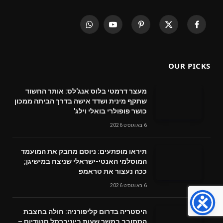
WhatsApp
YouTube
Pinterest
X
Facebook
(Twitter)
OUR PICKS
מעצר דרמטי בלוס אנג'לס: אותר החשוד
שתקף מינית ושדד אישה בדרך הביתה ממכון
כושר פופולרי בואלי וילג'
6 באוגוסט 2026
תיראו מופתעים: ניוסם מחבק את המועמד
המוסלמי האנטי-ישראלי שניצח במישיגן;
ככה נעצור את טראמפ
6 באוגוסט 2026
היסטריה בדרום קליפורניה: חולה בחצבת
הסתובב במשך שעות ביוניברסל סטודיוס –