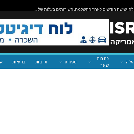
ביורוקרטיה בפעולה: שישה חודשים לאחר ההשלמה, השירותים בעלות של מיליון דולר בראניון קניון – במחוז של נית'יה ראמן – עדיין סגורים
כתבות
ילה
ספורט
תרבות
בריאות
אי
שער