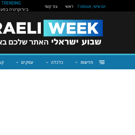
TRENDING
ראשי
צור קשר
יום שישי, אוגוסט 7
חדשות
כלכלה
עסקים
קה