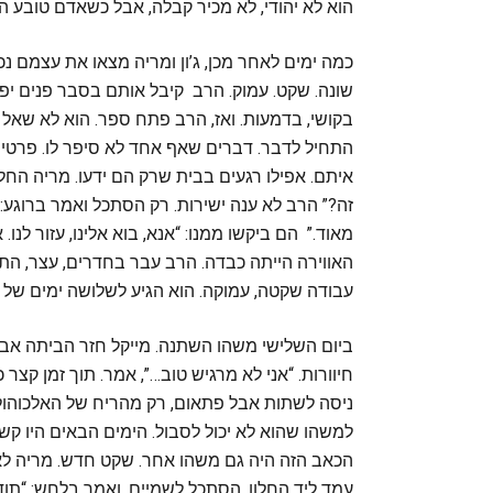
הוא לא יהודי, לא מכיר קבלה, אבל כשאדם טובע ה
כמה ימים לאחר מכן, ג’ון ומריה מצאו את עצמם נכ
שונה. שקט. עמוק. הרב קיבל אותם בסבר פנים יפ
בקושי, בדמעות. ואז, הרב פתח ספר. הוא לא שאל 
התחיל לדבר. דברים שאף אחד לא סיפר לו. פרטים
איתם. אפילו רגעים בבית שרק הם ידעו. מריה החלה
זה?” הרב לא ענה ישירות. רק הסתכל ואמר ברוגע:
מאוד.” הם ביקשו ממנו: “אנא, בוא אלינו, עזור לנו
האווירה הייתה כבדה. הרב עבר בחדרים, עצר, התבו
עבודה שקטה, עמוקה. הוא הגיע לשלושה ימים של תפ
ביום השלישי משהו השתנה. מייקל חזר הביתה אבל 
חיוורות. “אני לא מרגיש טוב…”, אמר. תוך זמן קצר 
ניסה לשתות אבל פתאום, רק מהריח של האלכוהול,
למשהו שהוא לא יכול לסבול. הימים הבאים היו קש
הכאב הזה היה גם משהו אחר. שקט חדש. מריה לא 
עמד ליד החלון, הסתכל לשמיים, ואמר בלחש: “תו