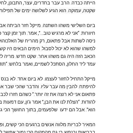
הייתה כבדה. הרב עבר בחדרים, עצר, התבונן, לחש 
שקטה, עמוקה. הוא הגיע לשלושה ימים של תפילות, כ
ביום השלישי משהו השתנה. מייקל חזר הביתה אבל 
חיוורות. “אני לא מרגיש טוב…”, אמר. תוך זמן קצר 
ניסה לשתות אבל פתאום, רק מהריח של האלכוהול,
למשהו שהוא לא יכול לסבול. הימים הבאים היו קש
הכאב הזה היה גם משהו אחר. שקט חדש. מריה לא 
עמד ליד החלון, הסתכל לשמיים, ואמר בלחש: “תו
מייקל התחיל לחזור לעצמו. לא ביום אחד. לא בנס
להיפתח. להבין מה עבר עליו. והדבר שהכי שבר את
פתאום אני לא רוצה את זה יותר.” כשהם חזרו לכב
להודות. “הצלת לנו את הבן,” אמר ג’ון, עם דמעות ב
הוא". אבל הם ידעו שלפעמים, בתוך החושך הכי ג
המאיר לבריות מלווה אנשים ברגעים הכי קשים, ופ
בבריאות ובנפש. כי גם מהמקום הכי נמוך אפשר ל