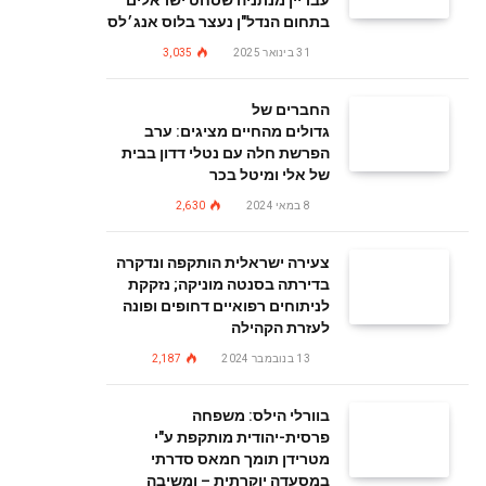
עבריין מנתניה שסחט ישראלים
בתחום הנדל"ן נעצר בלוס אנג׳לס
31 בינואר 2025
3,035
החברים של
גדולים מהחיים מציגים: ערב
הפרשת חלה עם נטלי דדון בבית
של אלי ומיטל בכר
8 במאי 2024
2,630
צעירה ישראלית הותקפה ונדקרה
בדירתה בסנטה מוניקה; נזקקת
לניתוחים רפואיים דחופים ופונה
לעזרת הקהילה
13 בנובמבר 2024
2,187
בוורלי הילס: משפחה
פרסית-יהודית מותקפת ע"י
מטרידן תומך חמאס סדרתי
במסעדה יוקרתית – ומשיבה