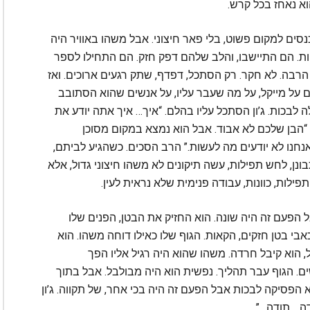
וא נאחז בכל קרש.
נסים למקום פשוט, בלי פאר חיצוני. אבל משהו באוויר היה
ות. הם התיישבו, והלב שלהם דפק חזק. הם התחילו לספר
הרבה. לא חקר. רק הסתכל, דפדף, שתק רגעים ארוכים. ואז
 על מייקל, על מה שעבר עליו, על אנשים שהוא הסתובב
 לבכות. ג’ון הסתכל עליו בהלם. “איך… איך אתה יודע את
 “הבן שלכם לא אבוד. אבל הוא נמצא במקום מסוכן
. אנחנו לא יודעים מה לעשות.” הרב הסכים. כשהגיע לביתם,
נן, לחש תפילות, עשה תיקונים לא משהו חיצוני גדול, אלא
ילות, כוונות, עבודה פנימית שלא נראית לעין.
הפעם זה היה שונה. הוא החזיק את הבטן, הפנים שלו
כאבי בטן חזקים, הקאות. הגוף שלו כאילו דוחה משהו. הוא
 הוא קיבל חרדה. משהו שהוא היה רגיל אליו הפך
ים. הגוף עבר תהליך. נפשית הוא היה מבולבל. אבל בתוך
הפסיקה לבכות אבל הפעם זה היה בכי אחר, של תקווה. ג’ון
דה… תודה…”