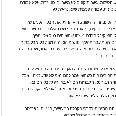
תפילות, עשה תיקונים לא משהו חיצוני גדול, אלא עבודה
וונות, עבודה פנימית שלא נראית לעין.
הפעם זה היה שונה. הוא החזיק את הבטן, הפנים שלו
כאבי בטן חזקים, הקאות. הגוף שלו כאילו דוחה משהו. הוא
 הוא קיבל חרדה. משהו שהוא היה רגיל אליו הפך
ים. הגוף עבר תהליך. נפשית הוא היה מבולבל. אבל בתוך
הפסיקה לבכות אבל הפעם זה היה בכי אחר, של תקווה. ג’ון
דה… תודה…”
 גלוי. אבל משהו השתנה עמוק בפנים. הוא התחיל לדבר.
 ההורים היה כשהוא אמר להם: “אני לא יודע למה… אבל
וד הרב המאיר לבריות הם לא באו רק לקבל. הם באו
עיניים. הרב רק חייך בעדינות ואמר: “אני לא. הקדוש ברוך
דול, נשלח שליח שמדליק אור.
ותח חסימות בדרכי הקבלה המעשית, בזוגיות, בפרנסה,
קום, להתנקות, ולהתחיל מחדש.