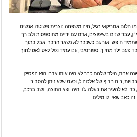
ו חלום אמריקאי רגיל, חיה משפחה נוצרית פשוטה. אנשים
ון, עבד שנים בשיפוצים, אדם עם ידיים מחוספסות ולב רך.
שתמיד חיפשו אור גם כשכבר לא נשאר הרבה. אבל בתוך
זה, היה חושך. הבן שלהם, מייקל, בן 22 בלבד פעם ילד מחייך, ספורטיבי, עם עתיד נפל לאט לאט לתוך
שנה אחת, הילד שלהם כבר לא היה אותו אדם. הוא הפסיק
כבויות, ריח חריף של אלכוהול, וכעס שלא ניתן להסביר.
י לא להעיר את בעלה. ג’ון היה יוצא החוצה, יושב ברכב,
ה כאב שאין לו מילים.