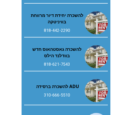
להשכרה יחידת דיור מרווחת
בוויניטקה
818-442-2290
להשכרה גאסטהאוס חדש
בוודלנד הילס
818-621-7543
ADU להשכרה ברסידה
310-666-5510