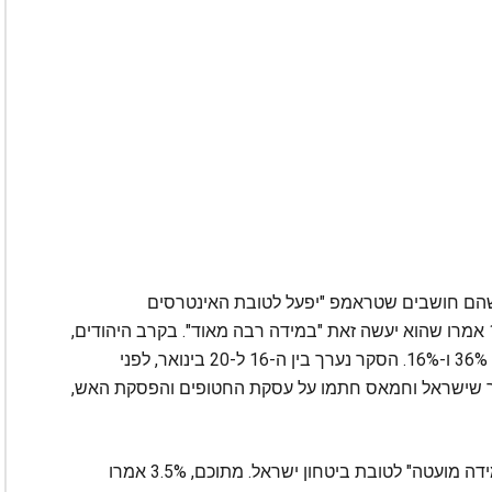
יעו אמון בנשיא ארה"ב, 49% אמרו שהם חושבים שטראמפ "יפעל לטובת האינטרסים
הביטחוניים של ישראל" ב"מידה רבה", ואילו 17.5% אמרו שהוא יעשה זאת "במידה רבה מאוד". בקרב היהודים,
הנתונים היו 52% ו-18% בהתאמה ובקרב הערבים 36% ו-16%. הסקר נערך בין ה-16 ל-20 בינואר, לפני
ר שישראל וחמאס חתמו על עסקת החטופים והפסקת האש,
בסך הכל, 19.5% ציינו שלדעתם טראמפ יפעל "במידה מועטה" לטובת ביטחון ישראל. מתוכם, 3.5% אמרו