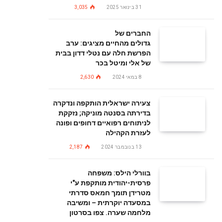
31 בינואר 2025
3,035
החברים של
גדולים מהחיים מציגים: ערב
הפרשת חלה עם נטלי דדון בבית
של אלי ומיטל בכר
8 במאי 2024
2,630
צעירה ישראלית הותקפה ונדקרה
בדירתה בסנטה מוניקה; נזקקת
לניתוחים רפואיים דחופים ופונה
לעזרת הקהילה
13 בנובמבר 2024
2,187
בוורלי הילס: משפחה
פרסית-יהודית מותקפת ע"י
מטרידן תומך חמאס סדרתי
במסעדה יוקרתית – ומשיבה
מלחמה שערה. צפו בסרטון