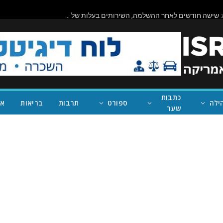
ביורוקרטיה בפעולה: שישה חודשים לאחר ההשלמה, השירותים בעלות של מיליון דולר בראניון קניון – במחוז של נית'יה ראמן – עדיין סגורים
כתבות
ילה
ספורט
תרבות
בריאות
אי
שער