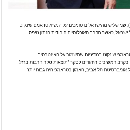
על פי סקר של המכון למחקרי ביטחון לאומי (INSS), שני שליש מהישראלים סומכים על הנשיא טראמפ שינקוט
ישראל, כאשר הקרב האוכלוסייה היהודית הנתון טיפס
 טראמפ שינקוט במדיניות שתשמור על האינטרסים
. בקרב המשיבים היהודים לסקר "תוצאות סקר חרבות ברזל
 לאומי של אוניברסיטת תל אביב, האמון בטראמפ היה גבוה יותר