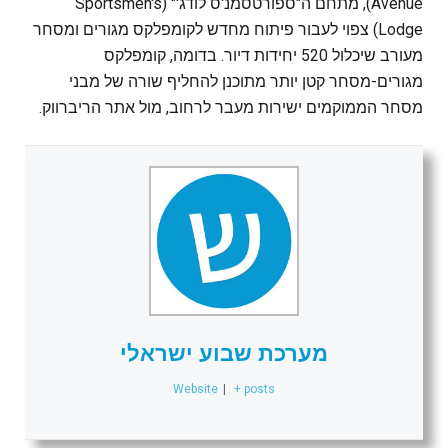
Avenue), מתחם ה"ספורטסמנ'ס לודג'" (Sportsmen's
Lodge) צפוי לעבור פיתוח מחדש לקומפלקס מגורים ומסחר
מעורב שיכלול 520 יחידות דיור. בדומה, קומפלקס
מגורים-מסחר קטן יותר מתוכנן להחליף שורה של מבני
מסחר הממוקמים ישירות מעבר לרחוב, מול אתר הריברווק.
מערכת שבוע ישראלי
Website
|
+ posts