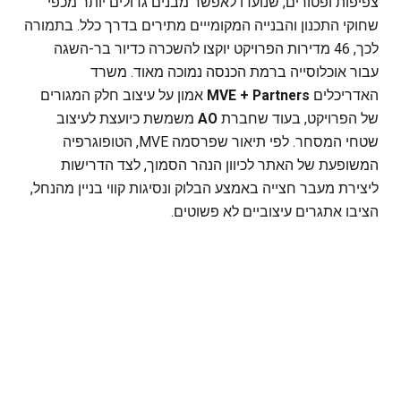
צפיפות ופטורים, שנועדו לאפשר מבנים גדולים יותר מכפי
שחוקי התכנון והבנייה המקומייים מתירים בדרך כלל. בתמורה
לכך, 46 מדירות הפרויקט יוקצו להשכרה כדיור בר-השגה
עבור אוכלוסייה ברמת הכנסה נמוכה מאוד. משרד
האדריכלים
MVE + Partners
אמון על עיצוב חלק המגורים
של הפרויקט, בעוד שחברת
AO
משמשת כיועצת לעיצוב
שטחי המסחר. לפי תיאור שפרסמה MVE, הטופוגרפיה
המשופעת של האתר לכיוון הנהר הסמוך, לצד הדרישות
ליצירת מעבר חצייה באמצע הבלוק ונסיגות קווי בניין מהנחל,
הציבו אתגרים עיצוביים לא פשוטים.