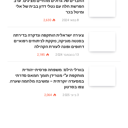
החברים של גדולים מהחיים מציגים: ערב
הפרשת חלה עם נטלי דדון בבית של אלי
ומיטל בכר
8 במאי 2024
2,630
צעירה ישראלית הותקפה ונדקרה בדירתה
בסנטה מוניקה; נזקקת לניתוחים רפואיים
דחופים ופונה לעזרת הקהילה
13 בנובמבר 2024
2,185
בוורלי הילס: משפחה פרסית-יהודית
מותקפת ע"י מטרידן תומך חמאס סדרתי
במסעדה יוקרתית – ומשיבה מלחמה שערה.
צפו בסרטון
3 ביוני 2025
2,064