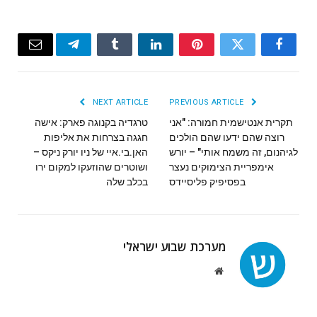
Email
Telegram
Tumblr
LinkedIn
Pinterest
Twitter
Facebook
NEXT ARTICLE
PREVIOUS ARTICLE
תקרית אנטישמית חמורה: "אני
טרגדיה בקנוגה פארק: אישה
רוצה שהם ידעו שהם הולכים
חגגה בצרחות את אליפות
לגיהנום, זה משמח אותי" – יורש
האן.בי.איי של ניו יורק ניקס –
אימפריית הצימוקים נעצר
ושוטרים שהוזעקו למקום ירו
בפסיפיק פליסיידס
בכלב שלה
מערכת שבוע ישראלי
Website