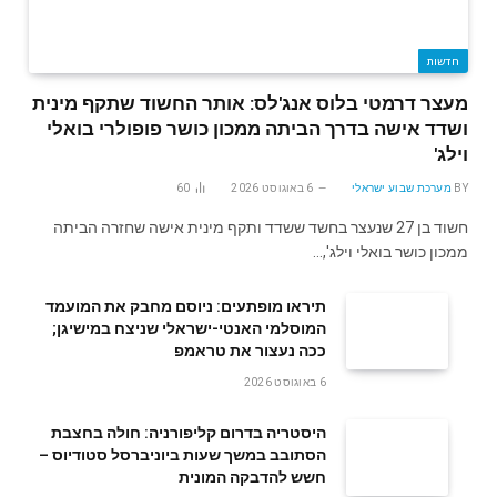
חדשות
מעצר דרמטי בלוס אנג'לס: אותר החשוד שתקף מינית
ושדד אישה בדרך הביתה ממכון כושר פופולרי בואלי
וילג'
BY
מערכת שבוע ישראלי
6 באוגוסט 2026
60
חשוד בן 27 שנעצר בחשד ששדד ותקף מינית אישה שחזרה הביתה
ממכון כושר בואלי וילג',…
תיראו מופתעים: ניוסם מחבק את המועמד
המוסלמי האנטי-ישראלי שניצח במישיגן;
ככה נעצור את טראמפ
6 באוגוסט 2026
היסטריה בדרום קליפורניה: חולה בחצבת
הסתובב במשך שעות ביוניברסל סטודיוס –
חשש להדבקה המונית