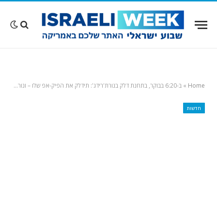
Home
»
ב-6:20 בבוקר, בתחנת דלק בנורת'רידג': תידלק את הפיק-אפ שלו – ונורה ללא סיבה בראשו
חדשות