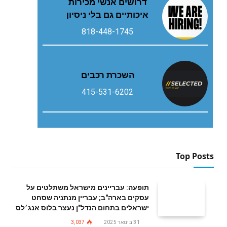
דרושים אנשי מכירות
איכותיים גם בלי ניסיון
818-448-1745
השכרת רכבים
415-531-6202
Top Posts
תופעה: עבריינים מישראל משתלטים על
עסקים בארה"ב; עבריין מנתניה שסחט
ישראלים בתחום הנדל"ן נעצר בלוס אנג׳לס
31 בינואר 2025
3,037