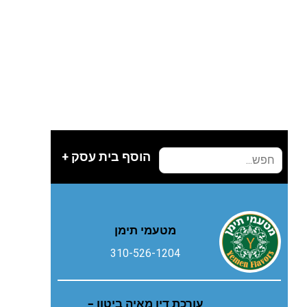
הוסף בית עסק +
מטעמי תימן
310-526-1204
עורכת דין מאיה ביטון –