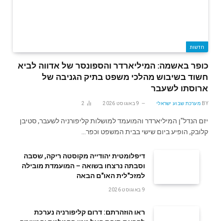
חדשות
כופר באשמה: המיליארדר והספונסר של אדווה לביא
חשוד בשיבוש מהלכי משפט בתיק הגניבה של
ארוסתו לשעבר
BY
מערכת שבוע ישראלי
9 באוגוסט 2026
2
יזם הנדל"ן המיליארדר והמועמד למושלות קליפורניה לשעבר, סטיבן
קלובק, הופיע ביום שישי בבית המשפט וכפר…
דיפלומטית יהודייה מקוסטה ריקה, שסבה
וסבתה נרצחו בשואה – המועמדת מובילה
למזכ"לית האו"ם הבאה
9 באוגוסט 2026
ראו הוזהרתם: דרום קליפורניה נערכת