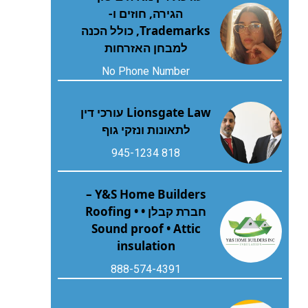
הגירה, חוזים ו-
Trademarks, כולל הכנה
למבחן האזרחות
No Phone Number
Lionsgate Law עורכי דין
לתאונות ונזקי גוף
818 945-1234
Y&S Home Builders –
חברת קבלן • Roofing •
Sound proof • Attic
insulation
888-574-4391