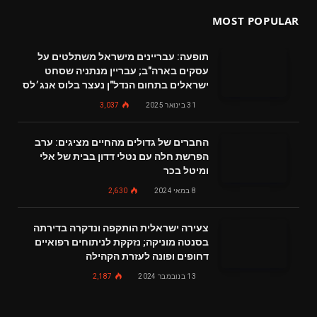
MOST POPULAR
תופעה: עבריינים מישראל משתלטים על
עסקים בארה"ב; עבריין מנתניה שסחט
ישראלים בתחום הנדל"ן נעצר בלוס אנג׳לס
31 בינואר 2025
3,037
החברים של גדולים מהחיים מציגים: ערב
הפרשת חלה עם נטלי דדון בבית של אלי
ומיטל בכר
8 במאי 2024
2,630
צעירה ישראלית הותקפה ונדקרה בדירתה
בסנטה מוניקה; נזקקת לניתוחים רפואיים
דחופים ופונה לעזרת הקהילה
13 בנובמבר 2024
2,187