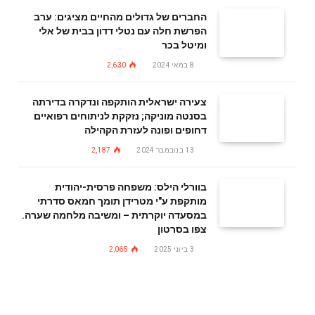
החברים של גדולים מהחיים מציגים: ערב
הפרשת חלה עם נטלי דדון בבית של אלי
ומיטל בכר
8 במאי 2024
2,630
צעירה ישראלית הותקפה ונדקרה בדירתה
בסנטה מוניקה; נזקקת לניתוחים רפואיים
דחופים ופונה לעזרת הקהילה
13 בנובמבר 2024
2,187
בוורלי הילס: משפחה פרסית-יהודית
מותקפת ע"י מטרידן תומך חמאס סדרתי
במסעדה יוקרתית – ומשיבה מלחמה שערה.
צפו בסרטון
3 ביוני 2025
2,065