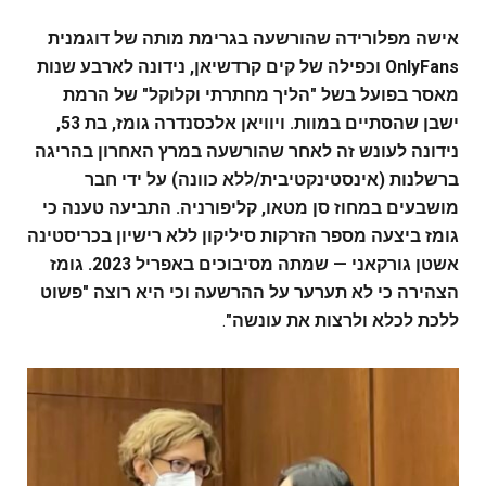
אישה מפלורידה שהורשעה בגרימת מותה של דוגמנית
OnlyFans וכפילה של קים קרדשיאן, נידונה לארבע שנות
מאסר בפועל בשל "הליך מחתרתי וקלוקל" של הרמת
ישבן שהסתיים במוות. ויוויאן אלכסנדרה גומז, בת 53,
נידונה לעונש זה לאחר שהורשעה במרץ האחרון בהריגה
ברשלנות (אינסטינקטיבית/ללא כוונה) על ידי חבר
מושבעים במחוז סן מטאו, קליפורניה. התביעה טענה כי
גומז ביצעה מספר הזרקות סיליקון ללא רישיון בכריסטינה
אשטן גורקאני — שמתה מסיבוכים באפריל 2023. גומז
הצהירה כי לא תערער על ההרשעה וכי היא רוצה "פשוט
ללכת לכלא ולרצות את עונשה"
.