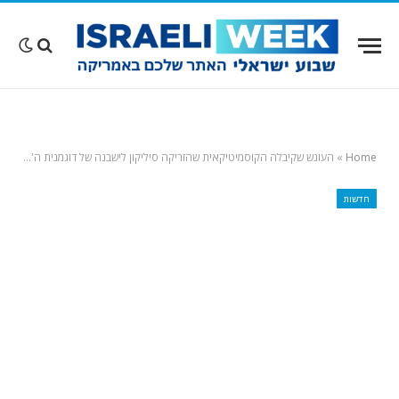
Home
»
העונש שקיבלה הקוסמיטיקאית שהזריקה סיליקון לישבנה של דוגמנית ה'אונליפאנס' והכפילה של קים קרדשיאן במלון בקליפורניה – וגרמה למותה
חדשות