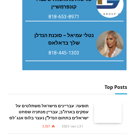
קונפרמשיין
818-653-8971
נטלי עמיאל – סוכנת הנדלן
שלך בדאלאס
818-445-1303
Top Posts
תופעה: עבריינים מישראל משתלטים על
עסקים בארה"ב; עבריין מנתניה שסחט
ישראלים בתחום הנדל"ן נעצר בלוס אנג׳לס
31 בינואר 2025
3,037