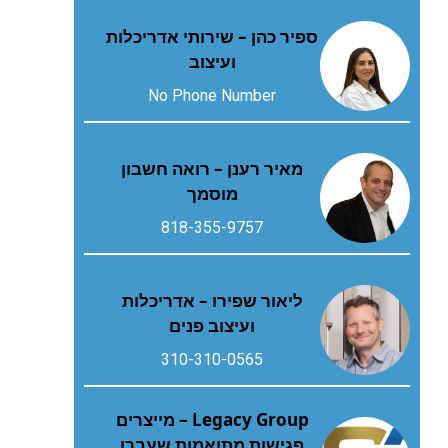
ספיר כהן – שירותי אדריכלות
ועיצוב
No Phone Number
מאיר רענן – רואה חשבון
מוסמך
818-355-9757
ליאור שפירו – אדריכלות
ועיצוב פנים
310-310-0565
Legacy Group – מייצרים
פגישות מתואמות שעברו