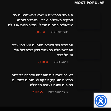
MOST POPULAR
תופעה: עבריינים מישראל משתלטים על
עסקים בארה"ב; עבריין מנתניה שסחט
ישראלים בתחום הנדל"ן נעצר בלוס אנג׳לס
31 בינואר 2025
3,037
החברים של גדולים מהחיים מציגים: ערב
הפרשת חלה עם נטלי דדון בבית של אלי
ומיטל בכר
8 במאי 2024
2,630
צעירה ישראלית הותקפה ונדקרה בדירתה
בסנטה מוניקה; נזקקת לניתוחים רפואיים
דחופים ופונה לעזרת הקהילה
13 בנובמבר 2024
2,187