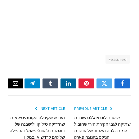
Featured
Email
Telegram
Tumblr
LinkedIn
Pinterest
Twitter
Facebook
NEXT ARTICLE
PREVIOUS ARTICLE
משטרת לוס אנג'לס שוברת
העונש שקיבלה הקוסמיטיקאית
שתיקה לגבי חקירת הירי שהוביל
שהזריקה סיליקון לישבנה של
למות כלבה האהוב של אוהדת
דוגמנית ה'אונליפאנס' והכפילה
הניקס בקנוגה פארק
של קים קרדשיאן במלון