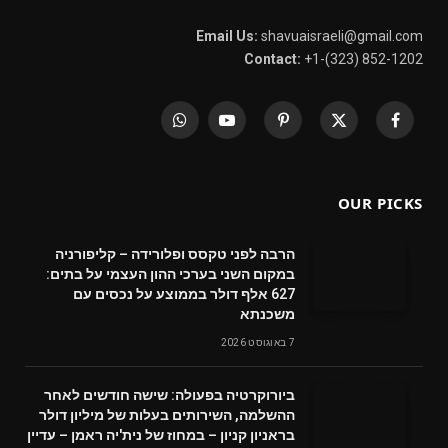
Email Us:
shavuaisraeli@gmail.com
Contact:
+1-(323) 852-1202
WhatsApp
YouTube
Pinterest
X
Facebook
(Twitter)
OUR PICKS
הרבה לפני טקסס ופלורידה – קליפורניה
במקום השני בערכי ההון העצמי על בתים:
627 אלף דולר בממוצע על נכסים עם
משכנתא
7 באוגוסט 2026
ביורוקרטיה בפעולה: שישה חודשים לאחר
ההשלמה, השירותים בעלות של מיליון דולר
בראניון קניון – במחוז של נית'יה ראמן – עדיין