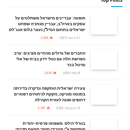
Top Posts
תופעה: עבריינים מישראל משתלטים על
עסקים בארה"ב; עבריין מנתניה שסחט
ישראלים בתחום הנדל"ן נעצר בלוס אנג׳לס
31 בינואר 2025
3,035
החברים של גדולים מהחיים מציגים: ערב
הפרשת חלה עם נטלי דדון בבית של אלי
ומיטל בכר
8 במאי 2024
2,630
צעירה ישראלית הותקפה ונדקרה בדירתה
בסנטה מוניקה; נזקקת לניתוחים רפואיים
דחופים ופונה לעזרת הקהילה
13 בנובמבר 2024
2,187
בוורלי הילס: משפחה פרסית-יהודית
מותקפת ע"י מטרידן תומך חמאס סדרתי