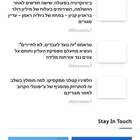
ביורוקרטיה בפעולה: שישה חודשים לאחר
ההשלמה, השירותים בעלות של מיליון דולר
בראניון קניון – במחוז של נית'יה ראמן – עדיין
סגורים
7 באוגוסט 2026
טראמפ:"זה נועד לעבדים, לא לתיירים":
הנשיא מתעלם מפסיקת העליון וחותם על
צווים נגד אזרחות מלידה
7 באוגוסט 2026
הלפיניו קטלני ממקסיקו: למה מומלץ בשלב
זה להתרחק מהסניף של צ'יפוטלי הקרוב
לאזור מגוריכם
7 באוגוסט 2026
Stay In Touch