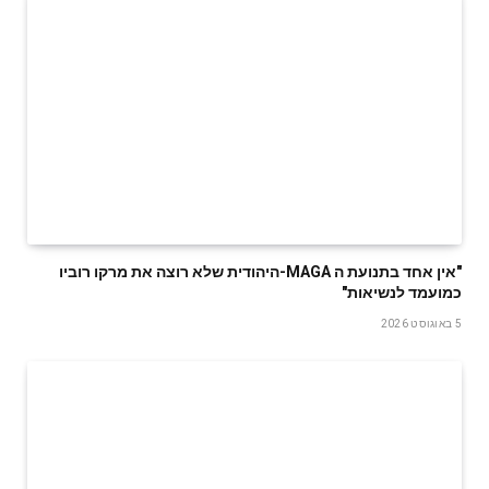
‬כמועמד‭ ‬לנשיאות‭"‬
5 באוגוסט 2026