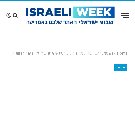
Home
»
רק מאסר על תנאי לצעירה קליפורנית שהייתה ב"היי" ֿֿֿֿֿ ודקרה למוות את חברה 108 פעמים
חדשות