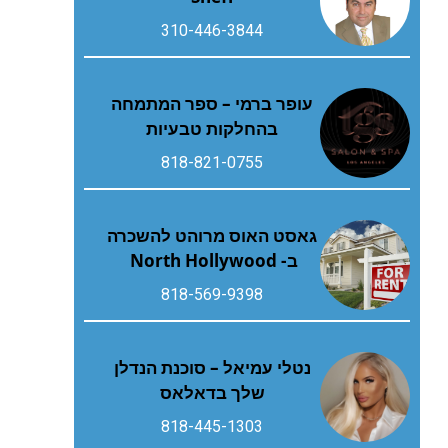
310-446-3844
עופר ברמי – ספר המתמחה
בהחלקות טבעיות
818-821-0755
גאסט האוס מרוהט להשכרה
ב- North Hollywood
818-569-9398
נטלי עמיאל – סוכנת הנדלן
שלך בדאלאס
818-445-1303