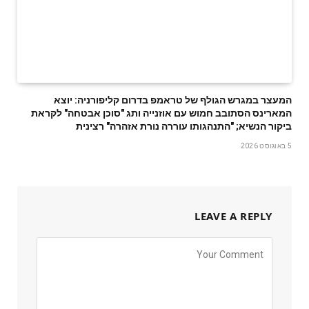
המעצר במגרש הגולף של טראמפ בדרום קליפורניה: יוצא
המארינס הסתובב חמוש עם אוזנייה ותג "סוכן אבטחה" לקראת
ביקור הנשיא; "התנהגותו עוררה נורת אזהרה" רצינית
5 באוגוסט 2026
LEAVE A REPLY