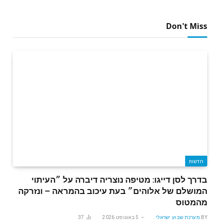
Don't Miss
חדשות
בדרך לסן דייגו: מטיפה נוצריה דיברה על ״העיתוי
המושלם של אלוהים״ בעת עיכוב בהמראה – ונזרקה
מהמטוס
BY
מערכת שבוע ישראלי
5 באוגוסט 2026
37