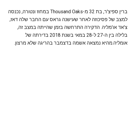
ברין ספיצ'ר, בת 32 מ-Thousand Oaks במחוז ונטורה, נכנסה
למצב של פסיכוזה לאחר שעישנה גראס עם החבר שלה דאז,
צ'אד או'מליה. הדקירה התרחשה בזמן שהייתה במצב זה,
בלילה בין ה-27 ל-28 במאי בשנת 2018 בדירתה של
אומליה.מהיא נמצאה אשמה בדצמבר בהריגה שלא מרצון.