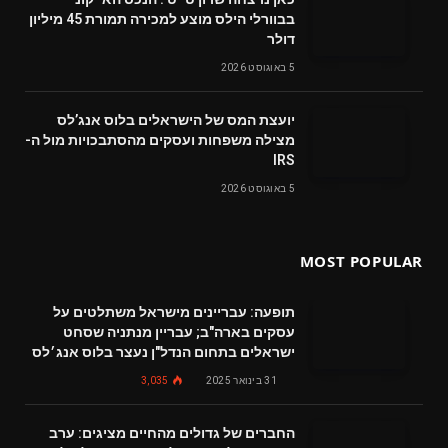
‬דולר
5 באוגוסט 2026
‬מצילה‭ ‬משפחות‭ ‬ועסקים‭ ‬מהסתבכויות‭ ‬מול‭ ‬ה-
IRS
5 באוגוסט 2026
MOST POPULAR
תופעה: עבריינים מישראל משתלטים על
עסקים בארה"ב; עבריין מנתניה שסחט
ישראלים בתחום הנדל"ן נעצר בלוס אנג׳לס
31 בינואר 2025
3,035
החברים של גדולים מהחיים מציגים: ערב