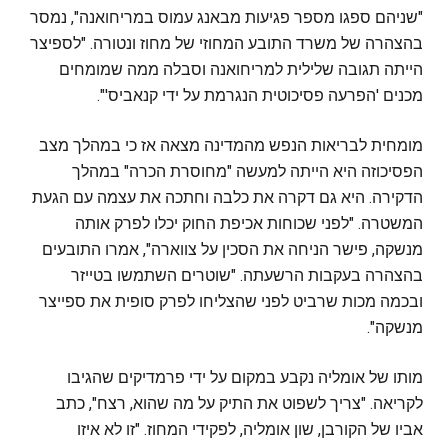
"שניהם ספגו מספר פגיעות מבאנג עמוס במריחואנה", נמסר
בהצהרה של משרד התובע המחוזי של מחוז ונטורה. "לספיצר
הייתה תגובה שלילית למריחואנה וסבלה ממה שמומחים
מכנים 'הפרעה פסיכוטית הנגרמת על ידי קנאביס'".
מומחית לבריאות הנפש מהמדינה מצאה אז כי במהלך מצב
הפסיכוזה היא הייתה למעשה "מחוסרת הכרה" במהלך
הדקירה. היא גם דקרה את כלבה וחתכה את עצמה עם הגעת
המשטרה. "לפני שכוחות אכיפת החוק יכלו לפרק אותה
מנשקה, פישר הניחה את הסכין על צווארה", אמרו התובעים
בהצהרה בעקבות הרשעתה. "שוטרים השתמשו בטייזר
ובכמה מכות שרביט לפני שהצליחו לפרק סופית את ספייצר
מנשקה".
מותו של אומליה נקבע במקום על ידי פרמדיקים שהגיבו
לקריאה. "צריך לשפוט את התיק על מה שהוא, רצח", כתב
אביו של הקורבן, שון אומליה, לפקידי המחוז. "זו לא איזו