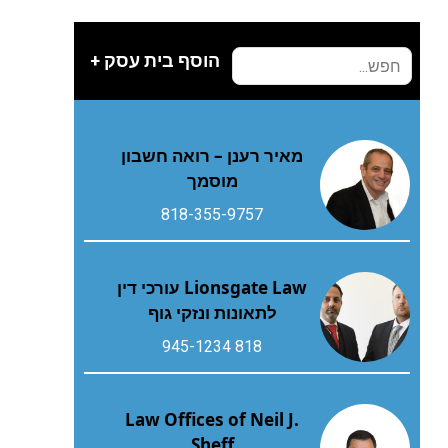
הוסף בית עסק +
מאיר רענן – רואה חשבון
מוסמך
818-355-9757
Lionsgate Law עורכי דין
לתאונות ונזקי גוף
818 945-1234
Law Offices of Neil J.
Sheff