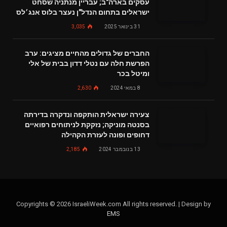
עסקים בארה"ב; עבריין מנתניה שסחט
ישראלים בתחום הנדל"ן נעצר בלוס אנג׳לס
31 בינואר 2025
3,035
החברים של גדולים מהחיים מציגים: ערב
הפרשת חלה עם נטלי דדון בבית של אלי
ומיטל בכר
8 במאי 2024
2,630
צעירה ישראלית הותקפה ונדקרה בדירתה
בסנטה מוניקה; נזקקת לניתוחים רפואיים
דחופים ופונה לעזרת הקהילה
13 בנובמבר 2024
2,185
Copyrights © 2026 IsraeliWeek.com All rights reserved. | Design by
EMS