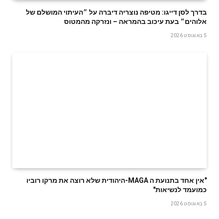
בדרך לסן דייגו: מטיפה נוצריה דיברה על ״העיתוי המושלם של
אלוהים״ בעת עיכוב בהמראה – ונזרקה מהמטוס
5 באוגוסט 2026
‬כמועמד‭ ‬לנשיאות‭"‬
5 באוגוסט 2026