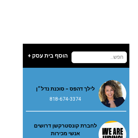
הוסף בית עסק +
לילך דהפס – סוכנת נדל״ן
818-674-3374
לחברת קונסטרקשן דרושים
אנשי מכירות