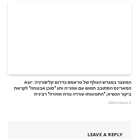
המעצר במגרש הגולף של טראמפ בדרום קליפורניה: יוצא
המארינס הסתובב חמוש עם אוזנייה ותג "סוכן אבטחה" לקראת
ביקור הנשיא; "התנהגותו עוררה נורת אזהרה" רצינית
5 באוגוסט 2026
LEAVE A REPLY