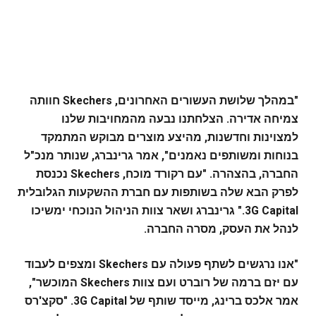
"במהלך שלושת העשורים האחרונים, Skechers חוותה
צמיחה אדירה. הצלחתנו נבעה מהמחויבות שלנו
למצוינות וחדשנות, מהיצע מוצרים מבוקש המתמקד
בנוחות ומשותפים נאמנים", אמר גרינברג, שנותר מנכ"ל
החברה, בהצהרה. "עם רקורד מוכח, Skechers נכנסת
לפרק הבא שלה בשותפות עם חברת ההשקעות הגלובלית
3G Capital." גרינברג ושאר צוות הניהול הנוכחי ימשיכו
לנהל את העסק, מסרה החברה.
"אנו נרגשים לשתף פעולה עם Skechers ומצפים לעבוד
עם יזם ברמה של רוברט ועם צוות Skechers המוכשר",
אמר אלכס ברינג, מייסד שותף של 3G Capital. "סקצ'רס