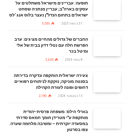
תופעה: עבריינים מישראל משתלטים על
עסקים בארה"ב; עבריין מנתניה שסחט
ישראלים בתחום הנדל"ן נעצר בלוס אנג׳לס
31 בינואר 2025
3,035
החברים של גדולים מהחיים מציגים: ערב
הפרשת חלה עם נטלי דדון בבית של אלי
ומיטל בכר
8 במאי 2024
2,630
צעירה ישראלית הותקפה ונדקרה בדירתה
בסנטה מוניקה; נזקקת לניתוחים רפואיים
דחופים ופונה לעזרת הקהילה
13 בנובמבר 2024
2,185
בוורלי הילס: משפחה פרסית-יהודית
מותקפת ע"י מטרידן תומך חמאס סדרתי
במסעדה יוקרתית – ומשיבה מלחמה שערה.
צפו בסרטון