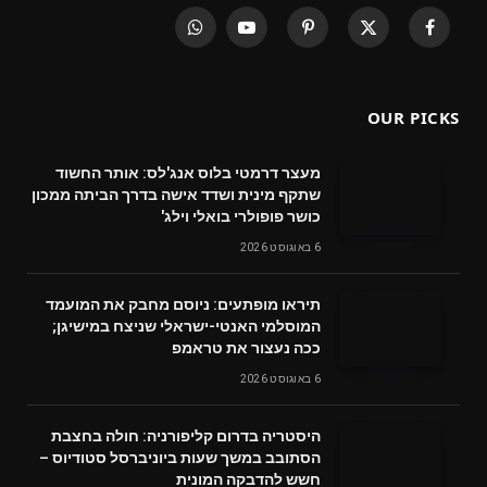
WhatsApp
YouTube
Pinterest
X
Facebook
(Twitter)
OUR PICKS
מעצר דרמטי בלוס אנג'לס: אותר החשוד
שתקף מינית ושדד אישה בדרך הביתה ממכון
כושר פופולרי בואלי וילג'
6 באוגוסט 2026
תיראו מופתעים: ניוסם מחבק את המועמד
המוסלמי האנטי-ישראלי שניצח במישיגן;
ככה נעצור את טראמפ
6 באוגוסט 2026
היסטריה בדרום קליפורניה: חולה בחצבת
הסתובב במשך שעות ביוניברסל סטודיוס –
חשש להדבקה המונית