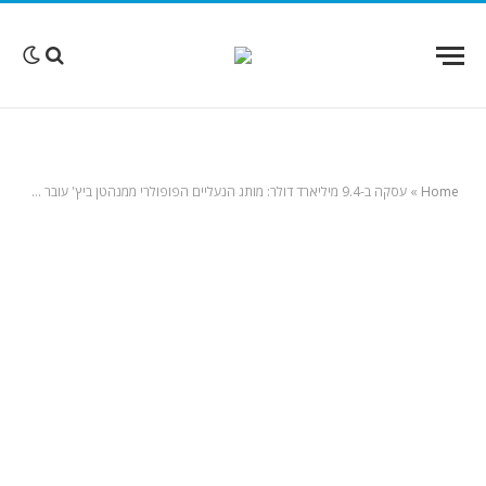
Home
»
עסקה ב-9.4 מיליארד דולר: מותג הנעליים הפופולרי ממנהטן ביץ' עובר לבעלות פרטית