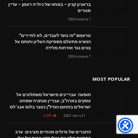
בראניון קניון – במחוז של נית'יה ראמן – עדיין
סגורים
7 באוגוסט 2026
טראמפ:"זה נועד לעבדים, לא לתיירים":
הנשיא מתעלם מפסיקת העליון וחותם על
צווים נגד אזרחות מלידה
7 באוגוסט 2026
MOST POPULAR
תופעה: עבריינים מישראל משתלטים על
עסקים בארה"ב; עבריין מנתניה שסחט
ישראלים בתחום הנדל"ן נעצר בלוס אנג׳לס
31 בינואר 2025
3,035
החברים של גדולים מהחיים מציגים: ערב