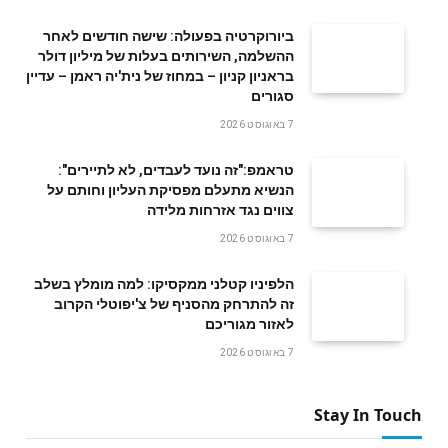
ביורוקרטיה בפעולה: שישה חודשים לאחר
ההשלמה, השירותים בעלות של מיליון דולר
בראניון קניון – במחוז של נית'יה ראמן – עדיין
סגורים
7 באוגוסט 2026
טראמפ:"זה נועד לעבדים, לא לתיירים":
הנשיא מתעלם מפסיקת העליון וחותם על
צווים נגד אזרחות מלידה
7 באוגוסט 2026
הלפיניו קטלני ממקסיקו: למה מומלץ בשלב
זה להתרחק מהסניף של צ'יפוטלי הקרוב
לאזור מגוריכם
7 באוגוסט 2026
Stay In Touch