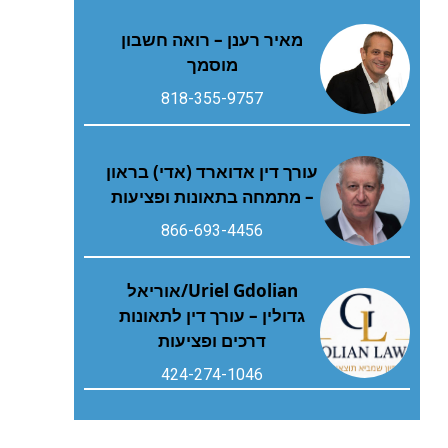
מאיר רענן – רואה חשבון
מוסמך
818-355-9757
עורך דין אדוארד (אדי) בראון
– מתמחה בתאונות ופציעות
866-693-4456
Uriel Gdolian/אוריאל
גדולין – עורך דין לתאונות
דרכים ופציעות
424-274-1046