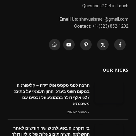
Questions? Get in Touch
Email Us:
shavuaisraeli@gmail.com
Contact:
+1-(323) 852-1202
WhatsApp
YouTube
Pinterest
X
Facebook
(Twitter)
OUR PICKS
הרבה לפני טקסס ופלורידה – קליפורניה
במקום השני בערכי ההון העצמי על בתים:
627 אלף דולר בממוצע על נכסים עם
משכנתא
7 באוגוסט 2026
ביורוקרטיה בפעולה: שישה חודשים לאחר
ההשלמה, השירותים בעלות של מיליון דולר