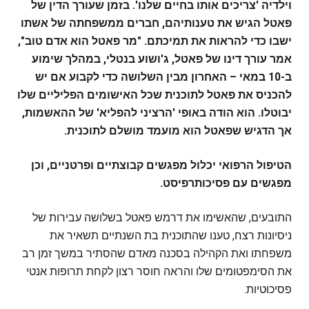
וילדיה 'צריכים אותו בחיים שלנו'. בזמן שעורך הדין של
פאטל הגיש את טענותיהם, חברים ממשפחתה של אשתו
ישבו כדי להראות את תמיכתם. "מר פאטל הוא אדם טוב",
אמר עורך דינו של פאטל, ג'ושוע בנטלי, במהלך שימוע
ב-10 במאי – האחרון מבין השלושה כדי לקבוע אם יש
להכניס את פאטל לתוכנית שכל האישומים הפליליים שלו
יבוטלו. הוא הודה באופי 'הרציני להפליא' של ההאשמות,
אך הדגיש שפאטל הוא מועמד מושלם לתוכנית.
הטיפול הרפואי יכלול מפגשים קבוצתיים ופרטניים, וכן
מפגשים עם פסיכותרפיסט.
התובעים, שהאשימו את דרמש פאטל בשלושה עבירות של
ניסיונות רצח, טענו שהתוכנית בת השנתיים תשאיר את
משפחתו ואת הקהילה בסכנה מאדם שהסתיר במשך זמן רב
את הסימפטומים שלו והראה חוסר רצון לקחת תרופות אנטי
פסיכוטיות.