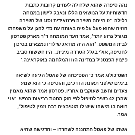
נהה סיפרה שהוא שלח לה לעתים קרובות כתבות
חדשותיות על הנושאים הללו ונאבק לישון במנוחה
בלילה. "זו הייתה חשיבה פרנואידית וסוג של חשיבה
הזויה שהוא פעל על פיה באותה עת כדי להגן על משפחתו
מגורל גרוע יותר", אמר העד המומחה ד"ר מארק פטרסון
לבית המשפט. "הוא היה מודאג שילדיו נמצאים בסיכון
לחטיפה, אולי בגלל הטרדה מינית… היו חששות סביב
פיצוץ הפנטניל במדינה הזו והמלחמה באוקראינה."
הפסיכולוג אמר כי הפסיכוזה של פאטל הגיעה לשיאה
בימים שלפני תאונת הדרכים, והוסיפה כי הוא שמע
צעדים וחשב שעוקבים אחריו. פטרסון אמר שהוא מאמין
שהבן 42 כשיר לטיפול לפי חוק הסטת בריאות הנפש. "אני
רואה בו מישהו שיש לו מוטיבציה רבה וזמין לטיפול",
אמר.
אשתו של פאטל התחננה לשחררו – והדגישה שהיא