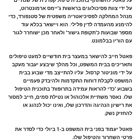
על פאטל להשתתף בתוכנית טיפול קפדנית של שנתיים
על ידי צוות פסיכולוגים בראשות ג'יימס ארמונטרוט,
מנהל המחלקה לפסיכיאטריה משפטית של סטנפורד, כדי
להימנע מהעמדה לדין פלילי. הוא ויישאר בכלא עוד
מספר שבועות כ'תקופת גישור' ולאחר מכן ישוחרר לגור
עם הוריו בבלמונט.
פאטל חייב להישאר במעצר בית חודשיים למעט טיפולים
ותאריכים בבית המשפט, וכל מהלך שיבצע יעבור מעקב
על ידי מוניטור קרסול. עליו להתייצב מדי שבוע בבית
המשפט לקבלת דוחות התקדמות ולהיבדק פעמיים
בשבוע 'כדי להראות עמידה בתרופות' בתוכנית הטיפול
שלו. נאסר משתיית אלכוהול או נטילת סמים, חייב למסור
את רישיון הנהיגה והדרכון שלו, ואינו יכול לנהוג או
להחזיק נשק.
פאטל יעמוד בפני בית המשפט ב-1 ביולי כדי לסדר את
פרטי השחרור והטיפול שלו.