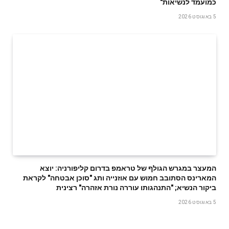
‬כמועמד‭ ‬לנשיאות‭"‬
5 באוגוסט 2026
המעצר במגרש הגולף של טראמפ בדרום קליפורניה: יוצא
המארינס הסתובב חמוש עם אוזנייה ותג "סוכן אבטחה" לקראת
ביקור הנשיא; "התנהגותו עוררה נורת אזהרה" רצינית
5 באוגוסט 2026