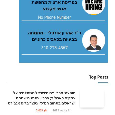
בפריסה ארצית מחפשת
אנשי מקצוע
No Phone Number
ד"ר אהרון אורפלי – מתמחה
בבעיות בכאבים כרוניים
310-278-4567
Top Posts
תופעה: עבריינים מישראל משתלטים על
עסקים בארה"ב; עבריין מנתניה שסחט
ישראלים בתחום הנדל"ן נעצר בלוס אנג׳לס
31 בינואר 2025
3,035