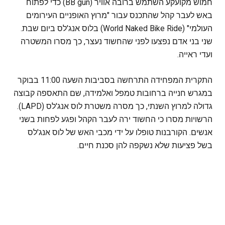
חמוש מקועקע השתמש ברובה אוויר (BB gun) כדי לפתוח
באש לעבר קהל שהתכנס עבור "מרוץ האופניים העירומים
העולמי" (World Naked Bike Ride) בלוס אנג'לס ביום שבת.
שני בני אדם נפצעו לפני שהחשוד נעצר, כך מסרו המשטרה
ועדי ראייה.
התקרית המפחידה התרחשה בסביבות השעה 11:00 בבוקר
במגרש חנייה ברחובות טמפל ואלמידה, שם התאספה קבוצה
גדולה למרוץ השנתי, כך מסרה משטרת לוס אנג'לס (LAPD).
הרשויות מסרו כי החשוד ירה לעבר הקהל ופגע לפחות בשני
אנשים. הקורבנות טופלו על ידי מכבי האש של לוס אנג'לס
בשל פציעות שלא נשקפה להן סכנת חיים.