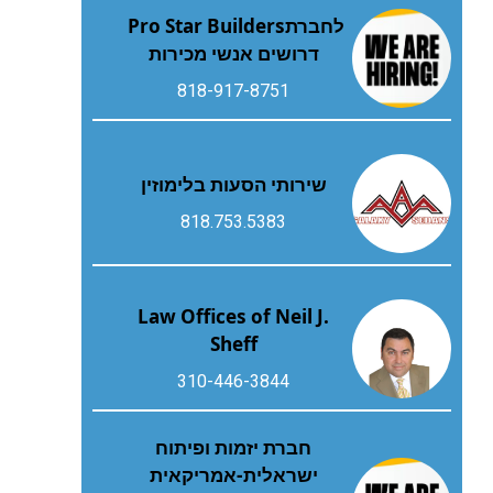
לחברת‭ ‬Pro Star Builders‭
‬דרושים‭ ‬אנשי‭ ‬מכירות
818-917-8751
שירותי הסעות בלימוזין
818.753.5383
Law Offices of Neil J.
Sheff
310-446-3844
חברת יזמות ופיתוח
ישראלית-אמריקאית