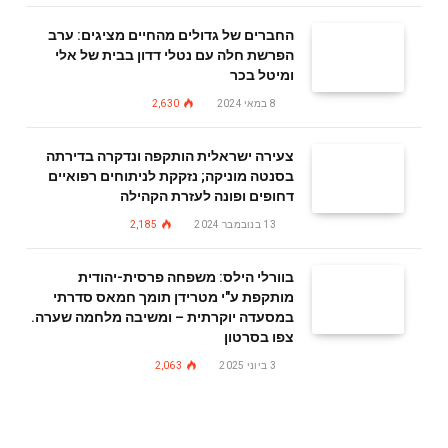
החברים של גדולים מהחיים מציגים: ערב
הפרשת חלה עם נטלי דדון בבית של אלי
ומיטל בכר
8 במאי 2024
2,630
צעירה ישראלית הותקפה ונדקרה בדירתה
בסנטה מוניקה; נזקקת לניתוחים רפואיים
דחופים ופונה לעזרת הקהילה
13 בנובמבר 2024
2,185
בוורלי הילס: משפחה פרסית-יהודית
מותקפת ע"י מטרידן תומך חמאס סדרתי
במסעדה יוקרתית – ומשיבה מלחמה שערה.
צפו בסרטון
3 ביוני 2025
2,063