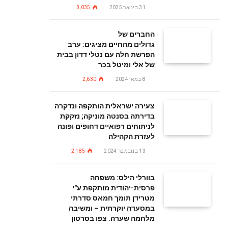
31 בינואר 2025
3,035
החברים של
גדולים מהחיים מציגים: ערב
הפרשת חלה עם נטלי דדון בבית
של אלי ומיטל בכר
8 במאי 2024
2,630
צעירה ישראלית הותקפה ונדקרה
בדירתה בסנטה מוניקה; נזקקת
לניתוחים רפואיים דחופים ופונה
לעזרת הקהילה
13 בנובמבר 2024
2,185
בוורלי הילס: משפחה
פרסית-יהודית מותקפת ע"י
מטרידן תומך חמאס סדרתי
במסעדה יוקרתית – ומשיבה
מלחמה שערה. צפו בסרטון