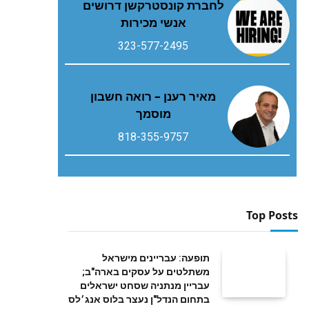
לחברת קונסטרקשן דרושים
אנשי מכירות
323-577-2495
מאיר רענן – רואה חשבון
מוסמך
818-355-9757
Top Posts
תופעה: עבריינים מישראל
משתלטים על עסקים בארה"ב;
עבריין מנתניה שסחט ישראלים
בתחום הנדל"ן נעצר בלוס אנג׳לס