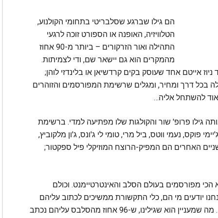
הם גילו שברגע שסלבריטי בתחומי הקולנוע,
הטלוויזיה, האופנה או הספורט זוכה לרגעי
התהילה ואור הזרקורים – ביותר מ-90 אחוז
מהמקרים הוא גם יישאר שם, ודי לצמיתות.
ניוז אייטם אחד שעוסק בקים קרדשיאן או בלינדזי לוהן;
ה בכל דרך ומחיר, ומגלים שרשימת המפורסמים והזוהרים
 מאוד להשתחל אליה…
 גילו פרופ' שור והקולגות שלו מפתיעה למדי. ברשימת
 פוקס, נעמי ווטס, ביל מרי, טומי לי ג'ונס, ג'ון מלקוביץ,
השניים האחרים הם המפיק-הרוצח המוזיקלי פיל ספקטור;
 הכי מפורסמים בעולם הסלב והאינטרטיימנט. וכולם
חנו יודעים מי הם, כלי התקשורת ממשיכים לכתוב עליהם
ולהזכיר אותם, הם כנראה איתנו להרבה מאוד זמן… מה שמעניין הוא שגילינו, ש-96 אחוז מהסלבס עליהם נכתב