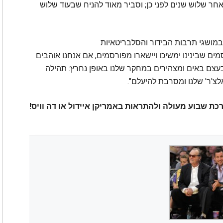
ה או אחר שלוש שנים לפני כן; וסביר מאוד להניח שבעוד שלוש
במושגי תרבות הבידור והסלבריטאיות
ים שבינינו ימשיכו ויישארו מפורסמים, אם אנחנו אוהבים
בעצם באים ומצהירים במחקר שלנו באופן נחרץ: תהילה
לצ'ר' שלנו ומסרבת להיעלם".
כת שבוע מעולה ולהתראות באמריקן איידול או דה וויס!