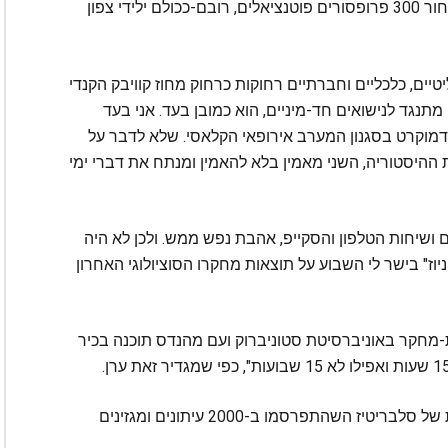
המחקר באוניברסיטה הקנדית, כשהוא משאיר מאחור 300 פרופסורים פוטנציאלים, רובם-ככולם ילידי צפון
טיים, כלכליים וחברתיים רחוקות כרחוק מחוז קוויבק הקנדי
 מתנגד לנישואים חד-מיניים, הוא כמובן בעד. אני בעד
-דמוקרט בסגנון המערב אירופאי הקלאסי. שלא לדבר על
ת ההיסטוריה, השני מאמין בלא להאמין ומנתח את דברי ימי
 ושיחות הטלפון והסקייפ, אהבת נפש ממש. ולכן לא היה
וז" בישר לי השבוע על תוצאות מחקרו הסוציולוגי האחרון
-מחקר באוניברסיטת סטוניברוק ועם מהנדס תוכנה בכיר
הוא וחבריו סרקו בצורה רנדומלית 100 אלף שמות של סלבריטיז השהתפרסמו ב-2000 עיתונים ומגזינים