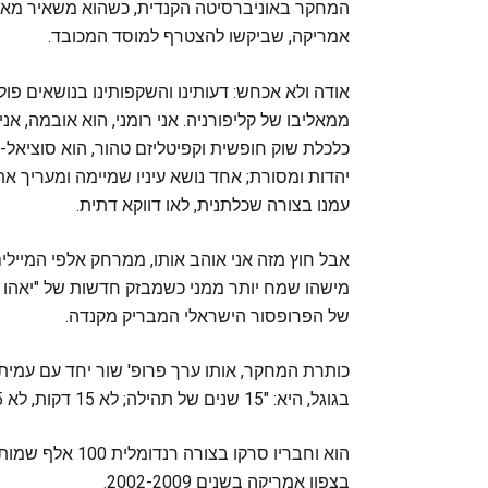
אמריקה, שביקשו להצטרף למוסד המכובד.
אודה ולא אכחש: דעותינו והשקפותינו בנושאים פולי
ממאליבו של קליפורניה. אני רומני, הוא אובמה, אני
כלכלת שוק חופשית וקפיטליזם טהור, הוא סוציאל
יהדות ומסורת; אחד נושא עיניו שמיימה ומעריך א
עמנו בצורה שכלתנית, לאו דווקא דתית.
אבל חוץ מזה אני אוהב אותו, ממרחק אלפי המיילים
מישהו שמח יותר ממני כשמבזק חדשות של "יאהו ני
של הפרופסור הישראלי המבריק מקנדה.
כותרת המחקר, אותו ערך פרופ' שור יחד עם עמית
בגוגל, היא: "15 שנים של תהילה; לא 15 דקות, לא 15 שעות ואפילו לא 15 שבועות", כפי שמגדיר זאת ערן.
בצפון אמריקה בשנים 2002-2009.