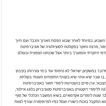
ת השבוע, במיוחד לאחר שבוע הפסח הארוך והכבד ועם חיוך
פסור, מרצה וחוקר בפקולטה לסוציולוגיה של אוניברסיטת
טריאול; המוסד האקדמי היוקרתי והמוערך ביותר אצל שכנתנו הצפונית ובעולם
דובר במשקיען ישראלי לא טיפוסי עוד בימי צעירותו בקיבוץ
 בו שבר שיא אחר שיא בקטיף התפוחים העונתי בקולחוז.
באי, ערן סיים בהצטיינות לימודי תואר באוניברסיטת
גה ללימודי דוקטורט באוניברסיטת סטוניברוק בלונג איילנד,
ניו יורק; ולאחר 12 שנות לימודים אקדמאיים, בשיא המשבר הכלכלי של סוף
ות ה-2000 הוא התקבל בזכות כישוריו ועמל כפיו לפרופסורה וצורף לצוות