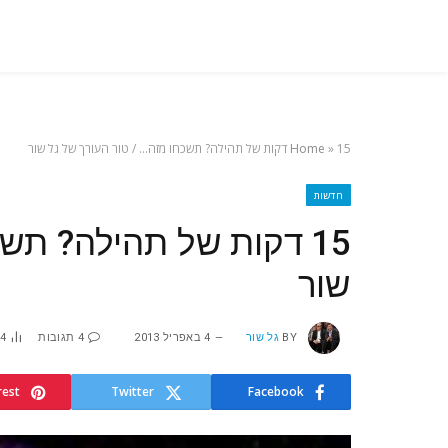
15 דקות של תהילה? תשכחו מזה… / טור העורך של גל שור
»
Home
חדשות
15 דקות של תהילה? תש
שור
BY
גל שור
4 באפריל 2013
4 תגובות
4
rest
Twitter
Facebook