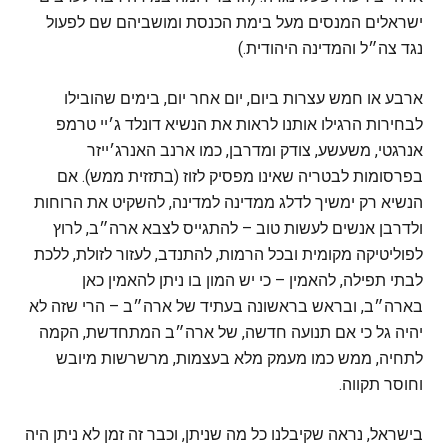
ישראלים המנסים מעל בימת הכנסת ומושביהם שם לפעול
נגד צה״ל והמדינה היהודית.)
ארבע או חמש עצרות ביום, יום אחר יום, בימים שהובילו
לבחירות הרגילו אותנו לראות את הנשיא דונלד ג׳יי טרמפ
אנרגטי, משעשע, צודק ומדרבן, כמו ארנב האנרג׳ייזר
בפרסומות לבטריה שאינו מפסיק לזוז (בתזזית ממש). אם
הנשיא רק ימשיך לדלג ממדינה למדינה, להשקיט את הרוחות
ולדרבן אנשים לעשות טוב – להתגייס לצבא ארה״ב, לרוץ
לפוליטיקה מקומית ובכל הרמות, להתנדב, לעזור לזולת, ללכת
לבתי תפילה, להאמין – כי יש המון בו ניתן להאמין כאן
בארה״ב, ובראש בראשונה בעתיד של ארה״ב – הרי שזה לא
יהיה גל כי אם תנועה חדשה, של ארה״ב המתחדשת, הקמה
לתחיה, ממש כמו מעמק מלא בעצמות, מרשרשות מיובש
וחוסר תקווה.
בישראל, נראה שקיבלנו כל מה שניתן, וכבר זה זמן לא ניתן היה