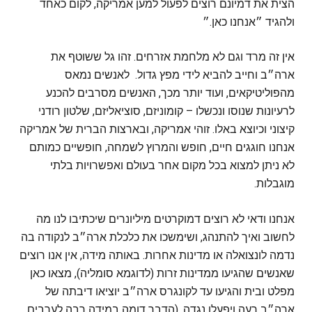
הצית את דמיונם רוצים לפעול למען אמריקה, לקום כאחד
ולהגיד ״אנחנו כאן.״
אין זה מרד וגם לא מלחמת אזרחים. זהו גל ששוטף את
ארה״ב וחייב להביא לידי מפץ גדול. לאנשים נמאס
מהפוליטיקאים, ועוד יותר מכך, האנשים מסרבים להכנע
לרעיונות שנוסו ונכשלו – קומוניזם, סוציאליזם, שלטון רודני
קיצוני וכיוצא באלו. זוהי אמריקה, ובארצות הברית של אמריקה
אנחנו חוגגים חיים, חופש והמרוץ לשמחה, חופשיים כמותם
לא ניתן למצוא בכל מקום אחר בעולם ואפשרויות בלתי
מוגבלות.
אנחנו ודאי לא רוצים דמוקרטים מיליונרים שיכתיבו לנו מה
לחשוב ואיך להתנהג, ושימשכו את כלכלת ארה״ב לנקודה בה
נדמה לונצואלה או מדינות אחרות. באותה מידה, אין אנו רוצים
שאנשים שהגיעו ממדינות זרות (לדוגמא סומליה), מצאו כאן
מפלט ובית והגיעו עד לקונגרס ארה״ב יוציאו דיבתה של
ארה״ב רעה ויפעלו נגדה. (הדבר דומה במידה רבה לערבים