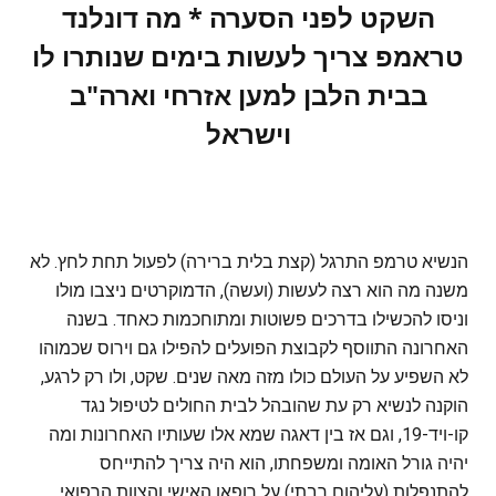
השקט לפני הסערה * מה דונלנד
טראמפ צריך לעשות בימים שנותרו לו
בבית הלבן למען אזרחי וארה"ב
וישראל
הנשיא טרמפ התרגל (קצת בלית ברירה) לפעול תחת לחץ. לא
משנה מה הוא רצה לעשות (ועשה), הדמוקרטים ניצבו מולו
וניסו להכשילו בדרכים פשוטות ומתוחכמות כאחד. בשנה
האחרונה התווסף לקבוצת הפועלים להפילו גם וירוס שכמוהו
לא השפיע על העולם כולו מזה מאה שנים. שקט, ולו רק לרגע,
הוקנה לנשיא רק עת שהובהל לבית החולים לטיפול נגד
קו-ויד-19, וגם אז בין דאגה שמא אלו שעותיו האחרונות ומה
יהיה גורל האומה ומשפחתו, הוא היה צריך להתייחס
להתנפלות (עליהום רבתי) על רופאו האישי והצוות הרפואי