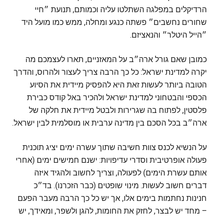
הרדיקלים במפלגה השתלטו עליה וכמותם, תנועת ״חיי
שחורים נחשבים״ פשתה כנגע ומחלה, ממש כמו מועל היד
״הייל היטלר״ והנאציזם.
כמובן שאם גורל ארה״ב על המאזניים, תארו לעצמכם מה
יקרה למדינת ישראל: כל כך הרבה צריך לעצור ולהרוס, והדרך
הטובה ביותר לעשות זאת היא להפסיק מיידית את הסיוע
הכספי והבטחוני למדינת ישראל ולהכיר באל קודס כבירת
פלסטין, לפתוח בה שגרירות ולבטל מיידית את חלקה של
ארה״ב בכל הסכם בין מדינה ערבית או מוסלמית לבין ישראל.
על הנשיא לכנס צוות חשיבה שתוך עשרה ימים יציג תוכנית
פעולה אופרטיבית וסדרי עדיפויות: ישנם חמישים ימים (אחרי
אותם עשרת הימים) לפעולה, וצריך לחשוב ולהגיד איזה
דברים חשוב לעשות. מינוי שופטים (כבר הזכרנו). בד״כ
חנינות נחתמות בימים אלו, אך יש כל כך הרבה מעבר הפעם
– מחד יש לבצר, לחזק את החומות, להגן ולשפר, ומאידך, יש