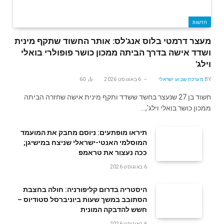
חדשות
מעצר דרמטי בלוס אנג'לס: אותר החשוד שתקף מינית
ושדד אישה בדרך הביתה ממכון כושר פופולרי בואלי
וילג'
BY
מערכת שבוע ישראלי
6 באוגוסט 2026
60
חשוד בן 27 שנעצר בחשד ששדד ותקף מינית אישה שחזרה הביתה
ממכון כושר בואלי וילג',…
תיראו מופתעים: ניוסם מחבק את המועמד
המוסלמי האנטי-ישראלי שניצח במישיגן;
ככה נעצור את טראמפ
6 באוגוסט 2026
היסטריה בדרום קליפורניה: חולה בחצבת
הסתובב במשך שעות ביוניברסל סטודיוס –
חשש להדבקה המונית
6 באוגוסט 2026