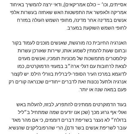
אסייתים, וכו׳ – כולם אמריקאים), ודאי ירצה להמשיך באיחוד
אמריקה ולאפשר את התפשטות האש שאחזה בעשרות אלפי
אנשים במדינה אחר מדינה, מחופי השמש העולה במזרח
לחופי השמש השוקעת במערב.
האנרגיה החיובית כה מורגשת, שאנשים מוכנים לעמוד בקור
ובחום שעות להמתין לשמוע אותו; שיירות שאורכן עשרות
קילומטרים מתמשכות של מכוניות תומכיו; ואנשים מעזים
לצאת לרחובות עם דגלי ארה״ב במעוזי הדמוקרטים, כמו
לדוגמא במרכז העיר הסופר-ליברלית בוורלי הילס. יש לקצור
אנרגיה ולתעל נכונות זאת לדברים ייחודיים שכנראה קורים רק
פעם במאה שנה או יותר.
בעוד הדמוקרטים ממתינים להתפרע, לבזוז, להעלות באש
ואולי אף גרוע מכך (שכן אנו יודעים שמה שמתחיל ב״ליל
בדולח״ לא נעצר בשריפת דברים דוממים, כי אם מהר מאד
עובר לשריפת אנשים בשר ודם), הרי שהרפובליקנים שהנשיא