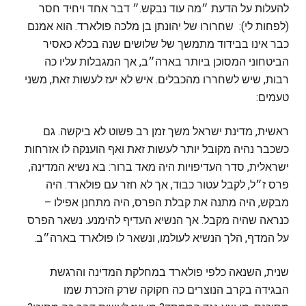
להעלות על הדעת ״מה עוד נבקש.״ דבר אחד ויחיד חסר
(לפחות לי): שחרורו של יהונתן בן מלכה פולארד. הוא אמנם
כבר אינו בבידוד מתמשך של שלושים שנה בכלא כאסיר
הביטחוני המסוכן ביותר בארה״ב, אך המגבלות עליו כה
רבות, שיש לשחררו מהכבלים. איש לא יעז לעשות זאת, משני
טעמים:
ראשית, מדינת ישראל משך זמן רב פשוט לא ביקשה. גם
כשכבר נהיה מקובל יותר לעשות זאת ואף הוענקה לו אזרחות
ישראלית, סדר העדיפויות היה מאד ברור: בא נשיא המדינה,
פרס ז״ל, לקבל עטור כבוד, אך לא חזר עם פולארד. היה
מבקש, היה מתנה את קבלת הפרס, היה מתחנן אפילו –
כנראה שהיה מקבל. אך הנשיא העדיף להימנע. נשאר הפרס
על המדף, הלך הנשיא לעולמו, ונשאר לו פולארד בארה״ב.
שנית, השנאה כלפי פולארד במחלקת המדינה והרגשת
הבגידה בקרב הנוצרים כה חקוקה שרק הזכרת שמו