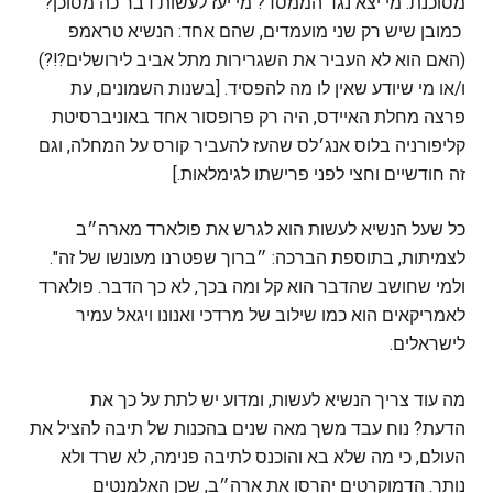
מסוכנת. מי יצא נגד הממסד? מי יעז לעשות דבר כה מסוכן?
כמובן שיש רק שני מועמדים, שהם אחד: הנשיא טראמפ
(האם הוא לא העביר את השגרירות מתל אביב לירושלים?!?)
ו/או מי שיודע שאין לו מה להפסיד. [בשנות השמונים, עת
פרצה מחלת האיידס, היה רק פרופסור אחד באוניברסיטת
קליפורניה בלוס אנג׳לס שהעז להעביר קורס על המחלה, וגם
זה חודשיים וחצי לפני פרישתו לגימלאות.]
כל שעל הנשיא לעשות הוא לגרש את פולארד מארה״ב
לצמיתות, בתוספת הברכה: ״ברוך שפטרנו מעונשו של זה".
ולמי שחושב שהדבר הוא קל ומה בכך, לא כך הדבר. פולארד
לאמריקאים הוא כמו שילוב של מרדכי ואנונו ויגאל עמיר
לישראלים.
מה עוד צריך הנשיא לעשות, ומדוע יש לתת על כך את
הדעת? נוח עבד משך מאה שנים בהכנות של תיבה להציל את
העולם, כי מה שלא בא והוכנס לתיבה פנימה, לא שרד ולא
נותר. הדמוקרטים יהרסו את ארה״ב, שכן האלמנטים