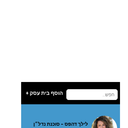
הוסף בית עסק +
לילך דהפס – סוכנת נדל״ן