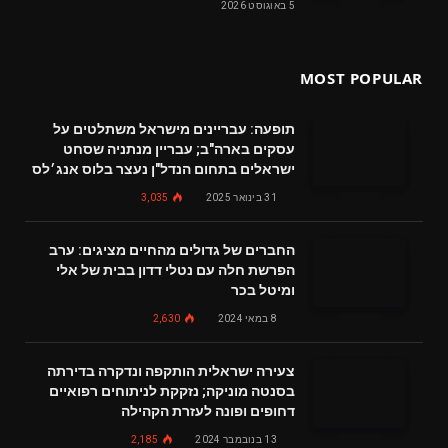
5 באוגוסט 2026
MOST POPULAR
תופעה: עבריינים מישראל משתלטים על
עסקים בארה"ב; עבריין מנתניה שסחט
ישראלים בתחום הנדל"ן נעצר בלוס אנג׳לס
31 בינואר 2025
3,035
החברים של גדולים מהחיים מציגים: ערב
הפרשת חלה עם נטלי דדון בבית של אלי
ומיטל בכר
8 במאי 2024
2,630
צעירה ישראלית הותקפה ונדקרה בדירתה
בסנטה מוניקה; נזקקת לניתוחים רפואיים
דחופים ופונה לעזרת הקהילה
13 בנובמבר 2024
2,185