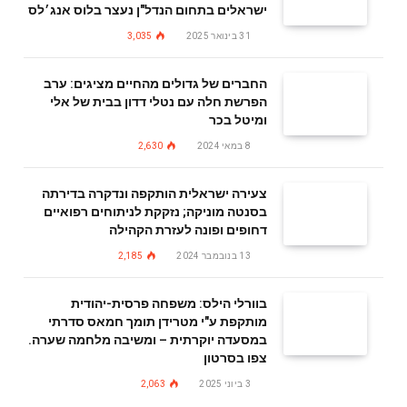
ישראלים בתחום הנדל"ן נעצר בלוס אנג׳לס
31 בינואר 2025
3,035
החברים של גדולים מהחיים מציגים: ערב
הפרשת חלה עם נטלי דדון בבית של אלי
ומיטל בכר
8 במאי 2024
2,630
צעירה ישראלית הותקפה ונדקרה בדירתה
בסנטה מוניקה; נזקקת לניתוחים רפואיים
דחופים ופונה לעזרת הקהילה
13 בנובמבר 2024
2,185
בוורלי הילס: משפחה פרסית-יהודית
מותקפת ע"י מטרידן תומך חמאס סדרתי
במסעדה יוקרתית – ומשיבה מלחמה שערה.
צפו בסרטון
3 ביוני 2025
2,063