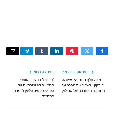
Email
Telegram
Tumblr
LinkedIn
Pinterest
Twitter
Facebook
NEXT ARTICLE
PREVIOUS ARTICLE
מאה אלף חתמו על עצומה
"פורינט" במערב הוואלי:
ל׳ניקון׳: לשלול את הפרס על
תחרויות לא שגרתיות על
התמונה האחרונה של שני לוק
הפרקט, סטיב הליצן ו"זמרת
במסכה"