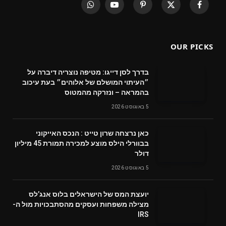
WhatsApp
YouTube
Pinterest
X
Facebook
(Twitter)
OUR PICKS
בדרך לסן דייגו: מטיפה נוצריה דיברה על
״העיתוי המושלם של אלוהים״ בעת עיכוב
בהמראה – ונזרקה מהמטוס
5 באוגוסט 2026
‬דולר
5 באוגוסט 2026
‬מצילה‭ ‬משפחות‭ ‬ועסקים‭ ‬מהסתבכויות‭ ‬מול‭ ‬ה-
IRS