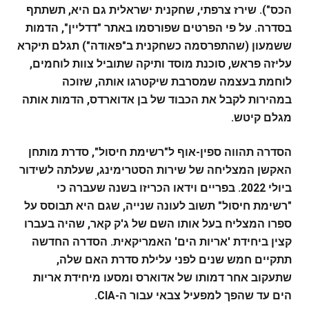
הכס"). שירז צרפתי, שחקנית ישראלית גם היא, תשתתף
בסדרה. על פי הפרטים שפורסמו באתר "דדליין", הדמות
ששמעון (שהתפרסמה כשחקנית ב
"פאודה")
תגלם תיקרא
עליזה פראש, סוכנת מוסד ותיקה שתוביל צוות לוחמים,
לוחמת בעצמה שמסרבת שיקטרגו אותה, שזוכה
במהירות לקבל את הכבוד של בן אדוארדס, הדמות אותה
מגלם קיטש.
הסדרה תהווה ספין-אוף ל"רשימת חיסול", סדרת מותחן
האקשן המצליחה של שירות הסטרימינג, שעלתה לשידור
ביולי 2022. בפריים וידאו הכריזו בשנה שעברה כי
"רשימת חיסול" תשוב לעונה שנייה, שגם היא תבוסס על
ספרו המצליח בעל אותו השם של ג'ק קאר, שהיה בעברו
קצין ביחידת 'אריות הים' האמריקאית. הסדרה החדשה
תתקיים חמש שנים לפני עלילת סדרת האם שלה,
שתעקוב אחר דמותו של אדוארס ומסעו מיחידת אריות
הים עד שהפך למפעיל צבאי עבור ה-CIA.