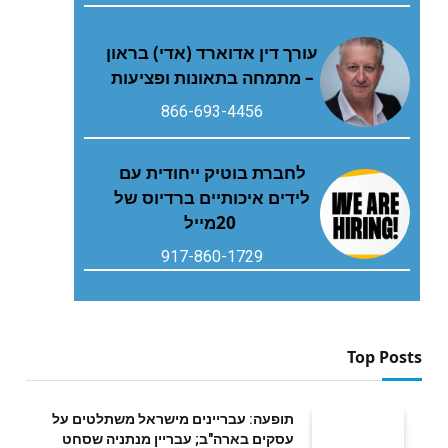
עורך דין אדוארד (אדי) בראון
– מתמחה בתאונות ופציעות
866-693-4456
‬20‭ ‬מייל
917-860-1729
Top Posts
תופעה: עבריינים מישראל משתלטים על
עסקים בארה"ב; עבריין מנתניה שסחט