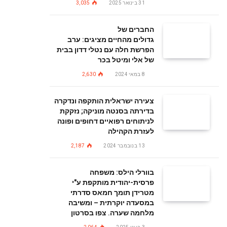
31 בינואר 2025
3,035
החברים של
גדולים מהחיים מציגים: ערב
הפרשת חלה עם נטלי דדון בבית
של אלי ומיטל בכר
8 במאי 2024
2,630
צעירה ישראלית הותקפה ונדקרה
בדירתה בסנטה מוניקה; נזקקת
לניתוחים רפואיים דחופים ופונה
לעזרת הקהילה
13 בנובמבר 2024
2,187
בוורלי הילס: משפחה
פרסית-יהודית מותקפת ע"י
מטרידן תומך חמאס סדרתי
במסעדה יוקרתית – ומשיבה
מלחמה שערה. צפו בסרטון