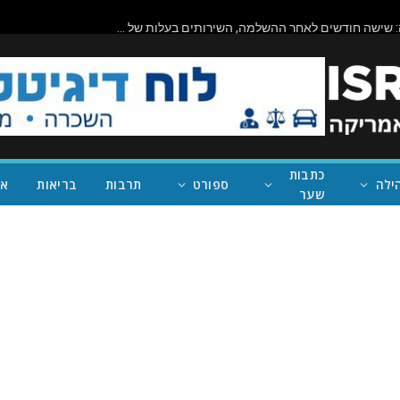
ביורוקרטיה בפעולה: שישה חודשים לאחר ההשלמה, השירותים בעלות של מיליון דולר בראניון קניון – במחוז של נית'יה ראמן – עדיין סגורים
כתבות
ילה
ספורט
תרבות
בריאות
אי
שער