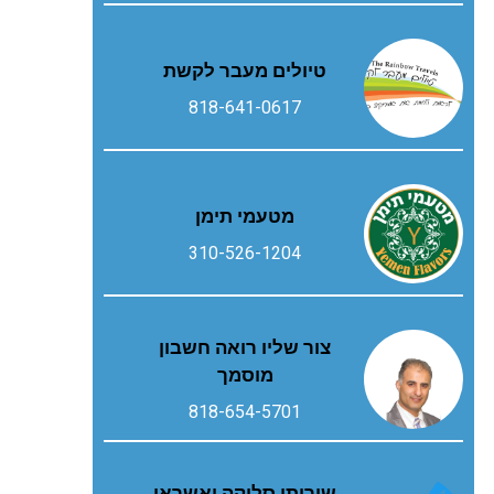
טיולים מעבר לקשת
818-641-0617
מטעמי תימן
310-526-1204
צור שליו רואה חשבון
מוסמך
818-654-5701
שירותי סליקה ואשראי