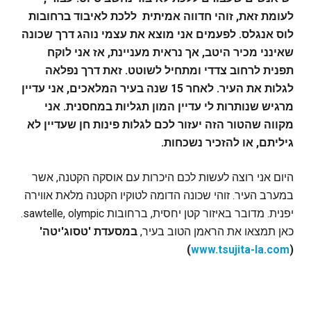
לעומת זאת, זוהי חדווה אמיתית ללכת לאיבוד ברחובות
לוס אנגלס. לפעמים אני מוצא את עצמי נוהג דרך שכונה
שאינני מכיר היטב, אך נראית מעניינת, אז אני לוקח
תפנית לרחוב צדדי ומתחיל לשוטט. זאת דרך נפלאה
לגלות את העיר. לאחר 15 שנה בעיר המלאכים, אני עדיין
מרגיש שנותרות לי עדיין המון תגליות במחסנית. אני
מקווה שהטור הזה יעזור לכם לגלות פינות חן שעדיין לא
גיליתם, או להזכיר נשכחות.
היום אני רוצה לעשות לכם היכרות עם אוסקה הקטנה, אשר
במערב העיר. זוהי שכונה הדומה לטוקיו הקטנה מלאת אווירה
יפנית. מדובר באיזור קטן יחסית, ברחובות sawtelle, olympic.
כאן תמצאו את הראמן הטוב בעיר,
במסעדת 'טסוג'יטה'
)
www.tsujita-la.com
(