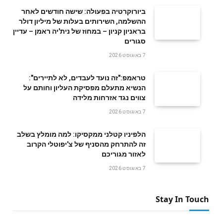
ביורוקרטיה בפעולה: שישה חודשים לאחר
ההשלמה, השירותים בעלות של מיליון דולר
בראניון קניון – במחוז של נית'יה ראמן – עדיין
סגורים
7 באוגוסט 2026
טראמפ:"זה נועד לעבדים, לא לתיירים":
הנשיא מתעלם מפסיקת העליון וחותם על
צווים נגד אזרחות מלידה
7 באוגוסט 2026
הלפיניו קטלני ממקסיקו: למה מומלץ בשלב
זה להתרחק מהסניף של צ'יפוטלי הקרוב
לאזור מגוריכם
7 באוגוסט 2026
Stay In Touch