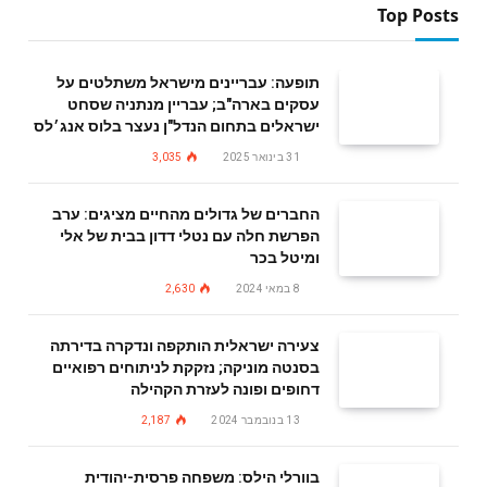
Top Posts
תופעה: עבריינים מישראל משתלטים על
עסקים בארה"ב; עבריין מנתניה שסחט
ישראלים בתחום הנדל"ן נעצר בלוס אנג׳לס
31 בינואר 2025
3,035
החברים של גדולים מהחיים מציגים: ערב
הפרשת חלה עם נטלי דדון בבית של אלי
ומיטל בכר
8 במאי 2024
2,630
צעירה ישראלית הותקפה ונדקרה בדירתה
בסנטה מוניקה; נזקקת לניתוחים רפואיים
דחופים ופונה לעזרת הקהילה
13 בנובמבר 2024
2,187
בוורלי הילס: משפחה פרסית-יהודית