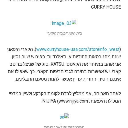
CURRY HOUSE
בית הקאריב'בית הקארי'
(
www.curryhouse-usa.com/storeinfo_west
). הקארי היפאני
שונה מהגירסאות ההודיות או תאילנדיות. בפירוש שווה נסיון.
אני אוהב במיוחד את הקאטסו KATSU, סוג של שניצל ברוטב
קארי. יש אפשרות בחירה לגבי חריפות הקארי, כך שאפילו אם
אינכם חסידי החריף, עדיין אפשר להנות מטעם התבלינים.
לאחר הארוחה, אני ממליץ לרדת לקומת הקרקע ולעיין במדפי
המכולת היפאנית NIJIYA (www.nijiya.com
סופרמרקט יפנלאחר שיטוט