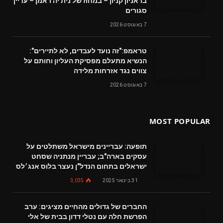
בראניון קניון – במחוז של נית'יה ראמן – עדיין
סגורים
7 באוגוסט 2026
טראמפ:"זה נועד לעבדים, לא לתיירים":
הנשיא מתעלם מפסיקת העליון וחותם על
צווים נגד אזרחות מלידה
7 באוגוסט 2026
MOST POPULAR
תופעה: עבריינים מישראל משתלטים על
עסקים בארה"ב; עבריין מנתניה שסחט
ישראלים בתחום הנדל"ן נעצר בלוס אנג׳לס
31 בינואר 2025
3,035
החברים של גדולים מהחיים מציגים: ערב
הפרשת חלה עם נטלי דדון בבית של אלי