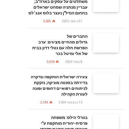
משתלטים על עסקים בארה"ב;
עבריין מנתניה שסחט ישראלים
בתחום הנדל"ן נעצר בלוס אנג׳לס
31 בינואר 2025
3,035
החברים של
גדולים מהחיים מציגים: ערב
הפרשת חלה עם נטלי דדון בבית
של אלי ומיטל בכר
8 במאי 2024
2,630
צעירה ישראלית הותקפה ונדקרה
בדירתה בסנטה מוניקה; נזקקת
לניתוחים רפואיים דחופים ופונה
לעזרת הקהילה
13 בנובמבר 2024
2,185
בוורלי הילס: משפחה
פרסית-יהודית מותקפת ע"י