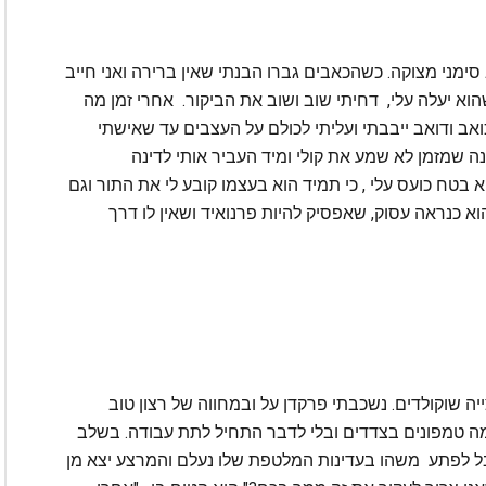
ימני מצוקה. כשהכאבים גברו הבנתי שאין ברירה ואני חייב
וא יעלה עלי, דחיתי שוב ושוב את הביקור. אחרי זמן מה
אב ודואב ייבבתי ועליתי לכולם על העצבים עד שאישתי
נה שמזמן לא שמע את קולי ומיד העביר אותי לדינה
בטח כועס עלי , כי תמיד הוא בעצמו קובע לי את התור וגם
וא כנראה עסוק, שאפסיק להיות פרנואיד ושאין לו דרך
ייה שוקולדים. נשכבתי פרקדן על ובמחווה של רצון טוב
מה טמפונים בצדדים ובלי לדבר התחיל לתת עבודה. בשלב
בל לפתע משהו בעדינות המלטפת שלו נעלם והמרצע יצא מן