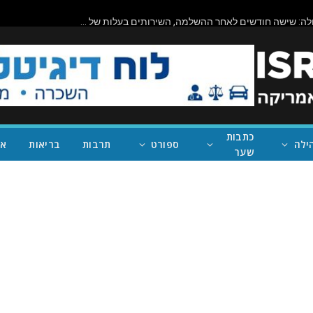
ביורוקרטיה בפעולה: שישה חודשים לאחר ההשלמה, השירותים בעלות של מיליון דולר בראניון קניון – במחוז של נית'יה ראמן – עדיין סגורים
כתבות
ילה
ספורט
תרבות
בריאות
אי
שער