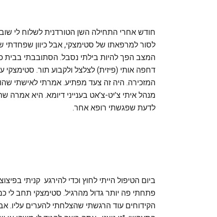
חודש אחרי התחילה השן הטורדנית לשלוח לי שוב ס
לסור למרפאתו של סטימצקי, אבל כיוון שפחדתי שה
המצב הפך להיות בילתי נסבל. הסתובבתי בבית כו
דחפה אותי (פיזית) לצלצל ולקבוע תור. סטימצקי ע
המזכירה. היה זה צעד מפתיע. אמרתי לאישתי שהוא 
מנהל איתי צ’יט-צ’אט בענייני דיומא. היא אמרה שה
לדעת שפגשתי רופא אחר.
ביום הטיפול הייתי לחוץ וכדי להירגע קניתי בפיצוצ
פתחתי פה יותר גדול מהרגיל. סטימצקי תחב לי כ
הקידוחים עוד הרגשתי שהצלחתי להערים עליו. א