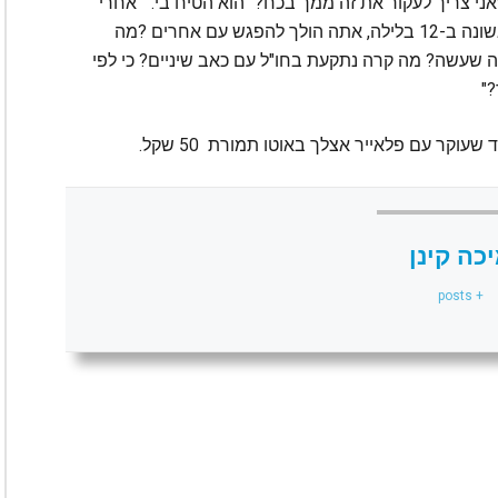
שאני צריך לעקור את זה ממך בכח?" הוא הטיח בי. "אחרי
עשרים וחמש שנים שאני מטפל בך כולל עזרה ראשונה ב-12 בלילה, אתה הולך להפגש עם אחרים ?מה
 שעשה? מה קרה נתקעת בחו"ל עם כאב שיניים? כי לפי
?"
עוקר עם פלאייר אצלך באוטו תמורת 50 שקל.
כה קינן
+ posts