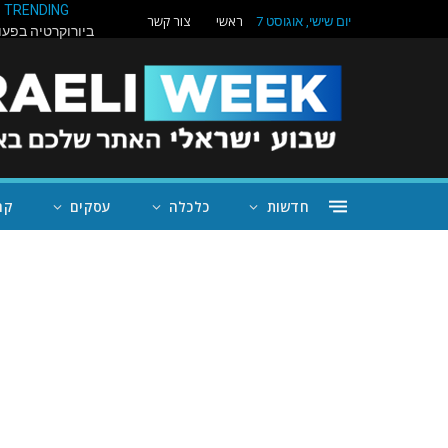
TRENDING
ראשי
צור קשר
יום שישי, אוגוסט 7
חדשות
כלכלה
עסקים
קה