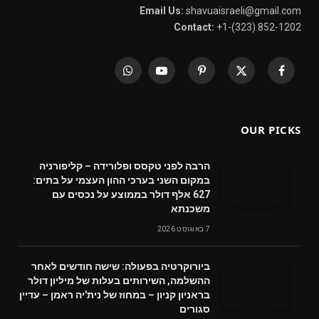
Email Us:
shavuaisraeli@gmail.com
Contact:
+1-(323) 852-1202
WhatsApp
YouTube
Pinterest
X
Facebook
(Twitter)
OUR PICKS
הרבה לפני טקסס ופלורידה – קליפורניה
במקום השני בערכי ההון העצמי על בתים:
627 אלף דולר בממוצע על נכסים עם
משכנתא
7 באוגוסט 2026
ביורוקרטיה בפעולה: שישה חודשים לאחר
ההשלמה, השירותים בעלות של מיליון דולר
בראניון קניון – במחוז של נית'יה ראמן – עדיין
סגורים