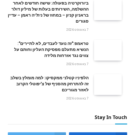
ביורוקרטיה בפעולה: שישה חודשים לאחר
ההשלמה, השירותים בעלות של מיליון דולר
בראניון קניון – במחוז של נית'יה ראמן – עדיין
סגורים
7 באוגוסט 2026
טראמפ:"זה נועד לעבדים, לא לתיירים":
הנשיא מתעלם מפסיקת העליון וחותם על
צווים נגד אזרחות מלידה
7 באוגוסט 2026
הלפיניו קטלני ממקסיקו: למה מומלץ בשלב
זה להתרחק מהסניף של צ'יפוטלי הקרוב
לאזור מגוריכם
7 באוגוסט 2026
Stay In Touch