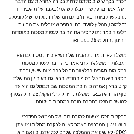
הכרה בכך שיש ביכולתנו לחיות בצורה אחראית עם הדבר
הזה", אמר מרפי, שההגבלות שהטיל בעבר על תושביו היו
מהנוקשות ביותר בארה"ב. גם המושל הדמוקרטי ש ל קוניטקט
נד למונט, המליץ לוועדי בתי הספר שמנהלים את מחוזות
הלימוד במדינתו להסיר את החובה לעטות מסכות במוסדות
החינוך, החל מ-28 בפברואר.
מושל דלאוור, מדינת הבית של הנשיא ביידן, מסיר גם הוא
הגבלות: המושל ג'ון קרני אמר כי החובה לעטות מסכות
במקומות סגורים בדלאוור תבוטל כבר מיום שישי, ובבתי
הספר היא תבוטל בסוף החודש הבא. גם באורוגון המושלת
קייט בראון אמרה כי חובת המסכות שם תבוטל גם היא עד
סוף החודש הבא. מושלת ניו יורק קת'י הוקול, צפויה להצטרף
למושלים הללו בהסרת חובת המסכות בשטחה.
ההקלות הללו מגיעות למורת רוחו של הממשל הפדרלי
בוושינגטון. המרכזים האמריקאיים לבקרת מחלות ומניעתן
(CDC) לא שינו את ההמלצה שלהם לכל אדם, בין אם הוא