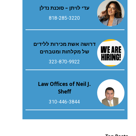
עדי לויתן – סוכנת נדלן
818-285-3220
דרושה אשת מכירות ללידים
של מקלחות ומטבחים
323-870-9922
Law Offices of Neil J.
Sheff
310-446-3844