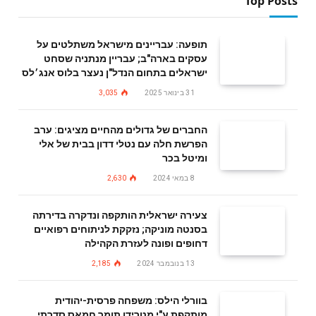
Top Posts
תופעה: עבריינים מישראל משתלטים על
עסקים בארה"ב; עבריין מנתניה שסחט
ישראלים בתחום הנדל"ן נעצר בלוס אנג׳לס
31 בינואר 2025
3,035
החברים של גדולים מהחיים מציגים: ערב
הפרשת חלה עם נטלי דדון בבית של אלי
ומיטל בכר
8 במאי 2024
2,630
צעירה ישראלית הותקפה ונדקרה בדירתה
בסנטה מוניקה; נזקקת לניתוחים רפואיים
דחופים ופונה לעזרת הקהילה
13 בנובמבר 2024
2,185
בוורלי הילס: משפחה פרסית-יהודית
מותקפת ע"י מטרידן תומך חמאס סדרתי