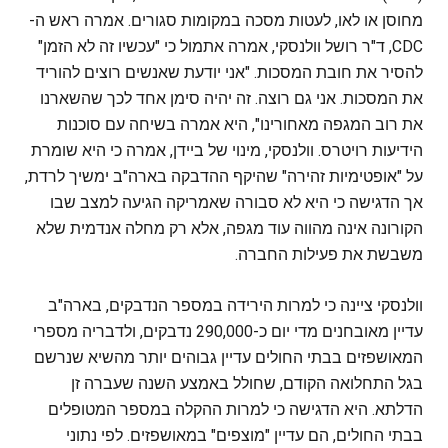
מחוסן או לאו, לעטות מסכה במקומות סגורים. אמרה ראש ה-
CDC, ד"ר רושל וולנסקי, אמרה אתמול כי "עכשיו זה לא הזמן"
להסיר את חובת המסכות. "אני יודעת שאנשים רוצים להוריד
את המסכות. אני גם רוצה. זה יהיה סימן אחד לכך שהשארנו
את רוב המגפה מאחורינו", היא אמרה בשיחה עם סוכנות
הידיעות רויטרס. וולנסקי, מינוי של ביידן, אמרה כי היא שומרת
על "אופטימיות זהירה" שהיקף ההדבקה בארה"ב ימשיך לרדת,
אך הדגישה כי היא לא סבורה שאמריקה הגיעה למצב שבו
הקורונה אינה מהווה עוד מגפה, אלא רק מחלה אנדמית שלא
משבשת את פעילות החברה.
וולנסקי ציינה כי למרות הירידה במספר הנדבקים, בארה"ב
עדיין מאובחנים מדי יום כ-290,000 נדבקים, ולדבריה מספרי
המאושפזים בבתי החולים עדיין גבוהים יותר מהשיא שנרשם
בגל התחלואה הקודם, שחולל באמצע השנה שעברה זן
הדלתא. היא הדגישה כי למרות ההקלה במספר המטופלים
בבתי החולים, הם עדיין "מוצפים" במאושפזים. לפי נתוני