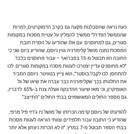
כעת נראה שהסבלנות פקעה גם בקרב הדמוקרטים, למרות
שהממשל הפדרלי ממשיך להמליץ על עטיית מסכות במקומות
סגורים, גם למחוסנים. עם אלו שהודיעו על הסרת חובת
המסכות נמנה מושל קליפורניה גווין ניוסם, שהודיע ביום שני כי
החובה הזו תבוטל מ-15 בפברואר – עבור מחוסנים בלבד.
"לא מחוסנים עדיין יצטרכו לעטות מסכה במקומות סגורים. לכו
להתחסן. לכו לקבל בוסטר", הוא צייץ בטוויטר. ניוסם הסביר
את החלטתו בכך שקליפורניה כבר עברה את שיאו של גל
האומיקרון, וכי מאז שיעור ההדבקה אצלה צנח ב-65%. לדבריו,
גם מספר החולים המאושפזים בבתי החולים "התייצב".
להודעתו של ניוסם קדמה הכרזתו של מושל ניו ג'רזי פיל מרפי,
שהודיע כי החובה עבור תלמידים וצוותי הוראה לעטות מסכות
בבתי הספר תבוטל מ-7 במרץ. "זו לא הכרזת ניצחון אלא יותר