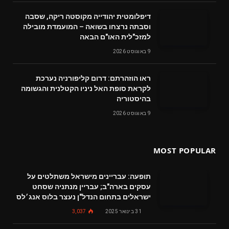
דיפלומטית יהודייה מקוסטה ריקה, שסבה
וסבתה נרצחו בשואה – המועמדת מובילה
למזכ"לית האו"ם הבאה
9 באוגוסט 2026
ראו הוזהרתם: דרום קליפורניה נערכת
לקראת סופת האל ניניו הקטלנית והגשומה
בהיסטוריה
9 באוגוסט 2026
MOST POPULAR
תופעה: עבריינים מישראל משתלטים על
עסקים בארה"ב; עבריין מנתניה שסחט
ישראלים בתחום הנדל"ן נעצר בלוס אנג׳לס
31 בינואר 2025
3,037