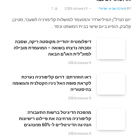
BY
מערכת שבוע ישראלי
9 באוגוסט 2026
1
יזם הנדל"ן המיליארדר והמועמד למושלות קליפורניה לשעבר, סטיבן
קלובק, הופיע ביום שישי בבית המשפט וכפר…
דיפלומטית יהודייה מקוסטה ריקה, שסבה
וסבתה נרצחו בשואה – המועמדת מובילה
למזכ"לית האו"ם הבאה
9 באוגוסט 2026
ראו הוזהרתם: דרום קליפורניה נערכת
לקראת סופת האל ניניו הקטלנית והגשומה
בהיסטוריה
9 באוגוסט 2026
מהפכת הדיגיטל ברשות התעבורה:
קליפורניה מרחיבה את פיילוט רישיונות
הנהיגה הדיגיטליים ל-60% מהנהגים
9 באוגוסט 2026