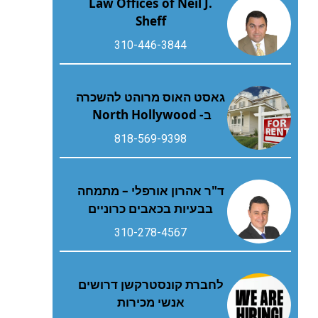
Law Offices of Neil J.
Sheff
310-446-3844
גאסט האוס מרוהט להשכרה
ב- North Hollywood
818-569-9398
ד"ר אהרון אורפלי – מתמחה
בבעיות בכאבים כרוניים
310-278-4567
לחברת קונסטרקשן דרושים
אנשי מכירות