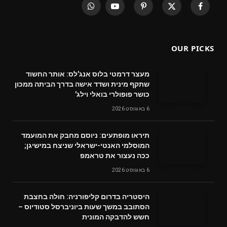
WhatsApp
YouTube
Pinterest
X
Facebook
(Twitter)
OUR PICKS
מעצר דרמטי בלוס אנג'לס: אותר החשוד
שתקף מינית ושדד אישה בדרך הביתה ממכון
כושר פופולרי בואלי וילג'
6 באוגוסט 2026
תיראו מופתעים: ניוסם מחבק את המועמד
המוסלמי האנטי-ישראלי שניצח במישיגן;
ככה נעצור את טראמפ
6 באוגוסט 2026
היסטריה בדרום קליפורניה: חולה בחצבת
הסתובב במשך שעות ביוניברסל סטודיוס –
חשש להדבקה המונית