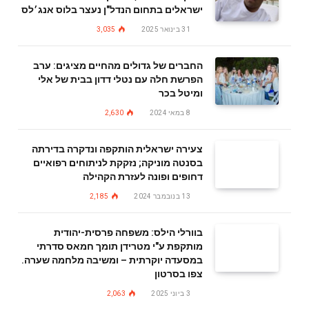
ישראלים בתחום הנדל"ן נעצר בלוס אנג׳לס
31 בינואר 2025
3,035
החברים של גדולים מהחיים מציגים: ערב
הפרשת חלה עם נטלי דדון בבית של אלי
ומיטל בכר
8 במאי 2024
2,630
צעירה ישראלית הותקפה ונדקרה בדירתה
בסנטה מוניקה; נזקקת לניתוחים רפואיים
דחופים ופונה לעזרת הקהילה
13 בנובמבר 2024
2,185
בוורלי הילס: משפחה פרסית-יהודית
מותקפת ע"י מטרידן תומך חמאס סדרתי
במסעדה יוקרתית – ומשיבה מלחמה שערה.
צפו בסרטון
3 ביוני 2025
2,063