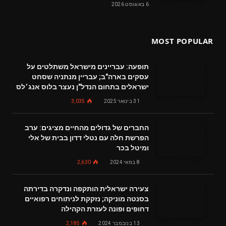
6 באוגוסט 2026
MOST POPULAR
תופעה: עבריינים מישראל משתלטים על
עסקים בארה"ב; עבריין מנתניה שסחט
ישראלים בתחום הנדל"ן נעצר בלוס אנג׳לס
31 בינואר 2025
3,035
החברים של גדולים מהחיים מציגים: ערב
הפרשת חלה עם נטלי דדון בבית של אלי
ומיטל בכר
8 במאי 2024
2,630
צעירה ישראלית הותקפה ונדקרה בדירתה
בסנטה מוניקה; נזקקת לניתוחים רפואיים
דחופים ופונה לעזרת הקהילה
13 בנובמבר 2024
2,185