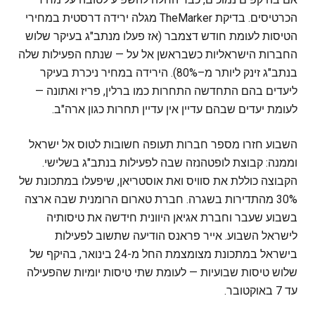
הכרטיסים. בדיקת TheMarker מגלה ירידה דרסטית במחירי
הטיסות לעומת חודש דצמבר (אז פעלו מנתב"ג בעיקר שלוש
החברות הישראליות כשבראשן אל על — שנתח הפעילות שלה
בנתב"ג זינק ליותר מ–80%). הירידה במחיר ניכרת בעיקר
ליעדים בהם התחדשה התחרות כמו ברלין, פריז ואתונה —
לעומת יעדים שבהם עדיין אין עדיין תחרות כגון ארה"ב.
השבוע חזרו מספר חברות תעופה חשובות לטוס אל ישראל
וממנה: קבוצת לופטהנזה שבה לפעילות בנתב"ג בשלישי.
הקבוצה כוללת את סוויס ואת אוסטריאן, שיפעלו במתכונת של
30% מהתדירות בשגרה. חברת טארום הרומנית שבה ארצה
בשבוע שעבר וחברת אגיאן היוונית חידשה את טיסותיה
לישראל השבוע. אייר פראנס הודיעה שתשוב לפעילות
בישראל במתכונת מצומצמת החל מ-24 בינואר, בהיקף של
שלוש טיסות שבועיות — לעומת שתי טיסות יומיות שהפעילה
עד 7 באוקטובר.