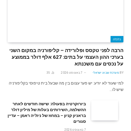
כלכלה
הרבה לפני טקסס ופלורידה – קליפורניה במקום השני
בערכי ההון העצמי על בתים: 627 אלף דולר בממוצע
על נכסים עם משכנתא
BY
מערכת שבוע ישראלי
7 באוגוסט 2026
35
למי שעוד לא יודע: יש פער עצום בין מה שבעל בית טיפוסי בקליפורניה
שיש לו…
ביורוקרטיה בפעולה: שישה חודשים לאחר
ההשלמה, השירותים בעלות של מיליון דולר
בראניון קניון – במחוז של נית'יה ראמן – עדיין
סגורים
7 באוגוסט 2026