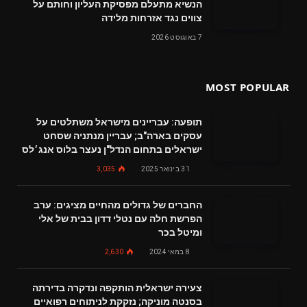
הנשיא מתעלם מפסיקת העליון וחותם על
צווים נגד אזרחות מלידה
7 באוגוסט 2026
MOST POPULAR
תופעה: עבריינים מישראל משתלטים על
עסקים בארה"ב; עבריין מנתניה שסחט
ישראלים בתחום הנדל"ן נעצר בלוס אנג׳לס
31 בינואר 2025
3,035
החברים של גדולים מהחיים מציגים: ערב
הפרשת חלה עם נטלי דדון בבית של אלי
ומיטל בכר
8 במאי 2024
2,630
צעירה ישראלית הותקפה ונדקרה בדירתה
בסנטה מוניקה; נזקקת לניתוחים רפואיים