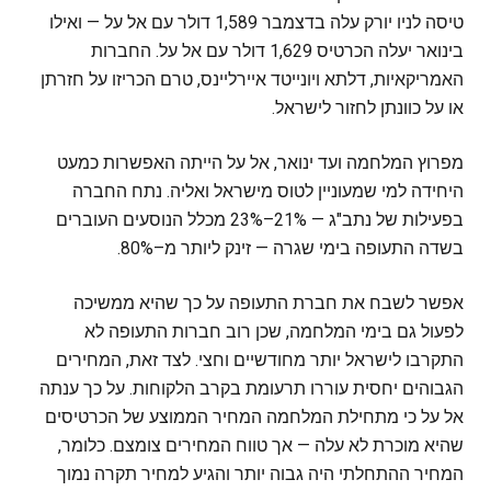
טיסה לניו יורק עלה בדצמבר 1,589 דולר עם אל על — ואילו
בינואר יעלה הכרטיס 1,629 דולר עם אל על. החברות
האמריקאיות, דלתא ויונייטד איירליינס, טרם הכריזו על חזרתן
או על כוונתן לחזור לישראל.
מפרוץ המלחמה ועד ינואר, אל על הייתה האפשרות כמעט
היחידה למי שמעוניין לטוס מישראל ואליה. נתח החברה
בפעילות של נתב"ג — 21%–23% מכלל הנוסעים העוברים
בשדה התעופה בימי שגרה — זינק ליותר מ–80%.
אפשר לשבח את חברת התעופה על כך שהיא ממשיכה
לפעול גם בימי המלחמה, שכן רוב חברות התעופה לא
התקרבו לישראל יותר מחודשיים וחצי. לצד זאת, המחירים
הגבוהים יחסית עוררו תרעומת בקרב הלקוחות. על כך ענתה
אל על כי מתחילת המלחמה המחיר הממוצע של הכרטיסים
שהיא מוכרת לא עלה — אך טווח המחירים צומצם. כלומר,
המחיר ההתחלתי היה גבוה יותר והגיע למחיר תקרה נמוך