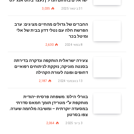
31 בינואר 2025
3,035
החברים של גדולים מהחיים מציגים: ערב
הפרשת חלה עם נטלי דדון בבית של אלי
ומיטל בכר
8 במאי 2024
2,630
צעירה ישראלית הותקפה ונדקרה בדירתה
בסנטה מוניקה; נזקקת לניתוחים רפואיים
דחופים ופונה לעזרת הקהילה
13 בנובמבר 2024
2,187
בוורלי הילס: משפחה פרסית-יהודית
מותקפת ע"י מטרידן תומך חמאס סדרתי
במסעדה יוקרתית – ומשיבה מלחמה שערה.
צפו בסרטון
3 ביוני 2025
2,064