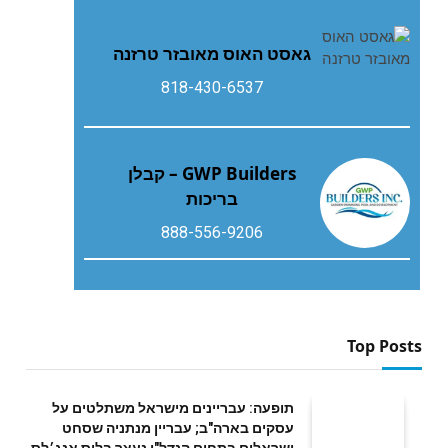
גאסט‭ ‬האוס‭ ‬מאובזר‭ ‬טרזנה
818-430-6537
GWP Builders – קבלן
בריכות
888-556-9206
Top Posts
תופעה: עבריינים מישראל משתלטים על
עסקים בארה"ב; עבריין מנתניה שסחט
ישראלים בתחום הנדל"ן נעצר בלוס אנג׳לס