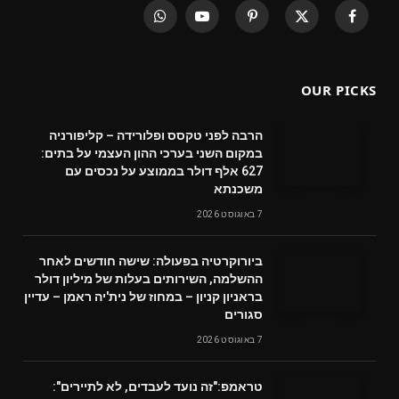
WhatsApp
YouTube
Pinterest
X
Facebook
(Twitter)
OUR PICKS
הרבה לפני טקסס ופלורידה – קליפורניה
במקום השני בערכי ההון העצמי על בתים:
627 אלף דולר בממוצע על נכסים עם
משכנתא
7 באוגוסט 2026
ביורוקרטיה בפעולה: שישה חודשים לאחר
ההשלמה, השירותים בעלות של מיליון דולר
בראניון קניון – במחוז של נית'יה ראמן – עדיין
סגורים
7 באוגוסט 2026
טראמפ:"זה נועד לעבדים, לא לתיירים":