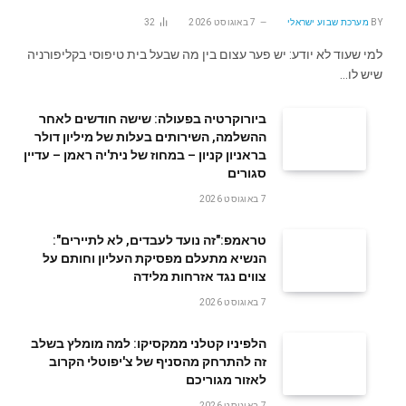
BY
מערכת שבוע ישראלי
7 באוגוסט 2026
32
למי שעוד לא יודע: יש פער עצום בין מה שבעל בית טיפוסי בקליפורניה
שיש לו…
ביורוקרטיה בפעולה: שישה חודשים לאחר
ההשלמה, השירותים בעלות של מיליון דולר
בראניון קניון – במחוז של נית'יה ראמן – עדיין
סגורים
7 באוגוסט 2026
טראמפ:"זה נועד לעבדים, לא לתיירים":
הנשיא מתעלם מפסיקת העליון וחותם על
צווים נגד אזרחות מלידה
7 באוגוסט 2026
הלפיניו קטלני ממקסיקו: למה מומלץ בשלב
זה להתרחק מהסניף של צ'יפוטלי הקרוב
לאזור מגוריכם
7 באוגוסט 2026