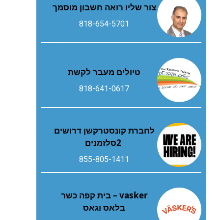
צור שליו רואה חשבון מוסמך
818-654-5701
טיולים מעבר לקשת
818-641-0617
‬2‭ ‬סלזמנים
855-805-1411
vasker – בית קפה כשר
בלאס וגאס