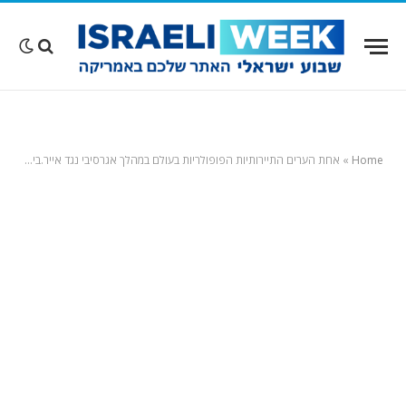
Home
»
אחת הערים התיירותיות הפופולריות בעולם במהלך אגרסיבי נגד אייר.בי.אנד.בי: תאסור השכרה לטווח קצר