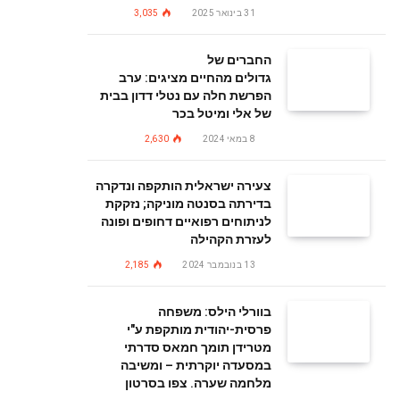
31 בינואר 2025
3,035
החברים של
גדולים מהחיים מציגים: ערב
הפרשת חלה עם נטלי דדון בבית
של אלי ומיטל בכר
8 במאי 2024
2,630
צעירה ישראלית הותקפה ונדקרה
בדירתה בסנטה מוניקה; נזקקת
לניתוחים רפואיים דחופים ופונה
לעזרת הקהילה
13 בנובמבר 2024
2,185
בוורלי הילס: משפחה
פרסית-יהודית מותקפת ע"י
מטרידן תומך חמאס סדרתי
במסעדה יוקרתית – ומשיבה
מלחמה שערה. צפו בסרטון