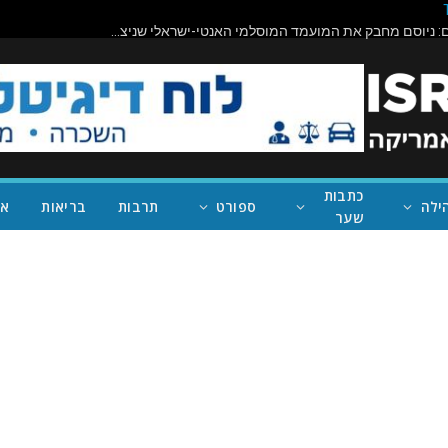
תיראו מופתעים: ניוסם מחבק את המועמד המוסלמי האנטי-ישראלי שניצח במישיגן; ככה נעצור את טראמפ
כתבות
ילה
ספורט
תרבות
בריאות
אי
שער