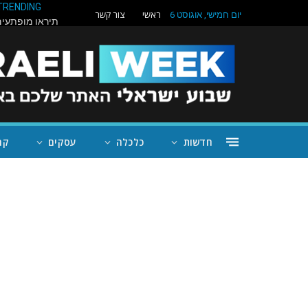
TRENDING
ראשי
צור קשר
יום חמישי, אוגוסט 6
חדשות
כלכלה
עסקים
קה