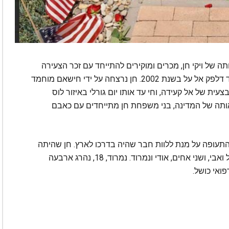
ה בני משפחתה של ויקי חן, מכרים ומוקירים להתייחד עם זכר הצעירה
הישראלית שנורתה למוות בשדה התעופה LAX ליד דלפק אל על בשנת 2002. חן נרצחה על ידי חישאם מוחמד
 שהשתייך לזרוע המבצעית של אל קעידה, וחי עד אותו יום גורלי באיזור לוס
אותה של המדינה, בני משפחת חן מתייחדים עם כאבם
ב אמינוב, 46 שהגיע לשדה התעופה על מנת ללוות חבר שהיה בדרכו לארץ. חן שהיתה
בת 25 במותה, הותירה אחריה הורים שבורים, רחל ואבי, ושני אחים, אודי ונמרוד. נמרוד, 18, נהרג ארבעה
ואי כושל.