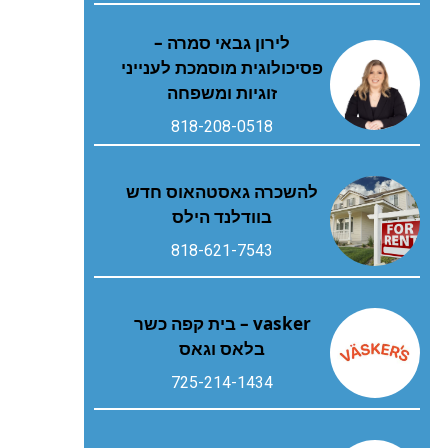
לירון גבאי סמרה –
פסיכולוגית מוסמכת לענייני
זוגיות ומשפחה
818-208-0518
להשכרה גאסטהאוס חדש
בוודלנד הילס
818-621-7543
vasker – בית קפה כשר
בלאס וגאס
725-214-1434