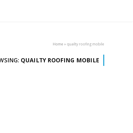
Home
»
quailty roofing mobile
WSING:
QUAILTY ROOFING MOBILE