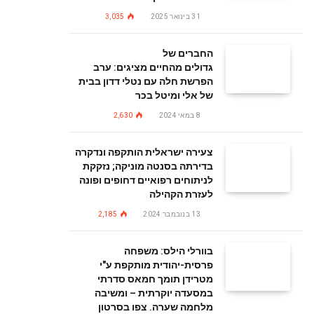
31 בינואר 2025
3,035
החברים של
גדולים מהחיים מציגים: ערב
הפרשת חלה עם נטלי דדון בבית
של אלי ומיטל בכר
8 במאי 2024
2,630
צעירה ישראלית הותקפה ונדקרה
בדירתה בסנטה מוניקה; נזקקת
לניתוחים רפואיים דחופים ופונה
לעזרת הקהילה
13 בנובמבר 2024
2,185
בוורלי הילס: משפחה
פרסית-יהודית מותקפת ע"י
מטרידן תומך חמאס סדרתי
במסעדה יוקרתית – ומשיבה
מלחמה שערה. צפו בסרטון