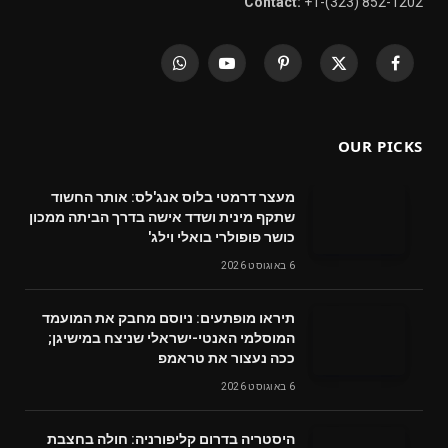
Contact:
+1-(323) 852-1202
WhatsApp
YouTube
Pinterest
X
Facebook
(Twitter)
OUR PICKS
מעצר דרמטי בלוס אנג'לס: אותר החשוד
שתקף מינית ושדד אישה בדרך הביתה ממכון
כושר פופולרי בואלי וילג'
6 באוגוסט 2026
תיראו מופתעים: ניוסם מחבק את המועמד
המוסלמי האנטי-ישראלי שניצח במישיגן;
ככה נעצור את טראמפ
6 באוגוסט 2026
היסטריה בדרום קליפורניה: חולה בחצבת