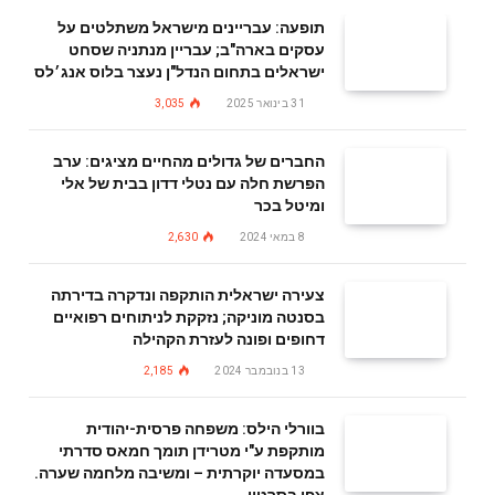
תופעה: עבריינים מישראל משתלטים על
עסקים בארה"ב; עבריין מנתניה שסחט
ישראלים בתחום הנדל"ן נעצר בלוס אנג׳לס
31 בינואר 2025
3,035
החברים של גדולים מהחיים מציגים: ערב
הפרשת חלה עם נטלי דדון בבית של אלי
ומיטל בכר
8 במאי 2024
2,630
צעירה ישראלית הותקפה ונדקרה בדירתה
בסנטה מוניקה; נזקקת לניתוחים רפואיים
דחופים ופונה לעזרת הקהילה
13 בנובמבר 2024
2,185
בוורלי הילס: משפחה פרסית-יהודית
מותקפת ע"י מטרידן תומך חמאס סדרתי
במסעדה יוקרתית – ומשיבה מלחמה שערה.
צפו בסרטון