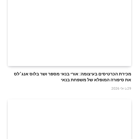
‬את‭ ‬סיפורה‭ ‬המופלא‭ ‬של‭ ‬משפחת‭ ‬בנאי
29 ביולי 2026