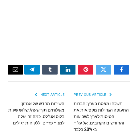
Email
Telegram
Tumblr
LinkedIn
Pinterest
Twitter
Facebook
NEXT ARTICLE
PREVIOUS ARTICLE
תשכחו מפסח בארץ: חברות
השירות החדש של אמזון:
התעופה הגדולות מקפיאות את
משלוחים תוך שעה/ שלוש שעות
הטיסות לארץ לשבועות
בלוס אנג'לס. כמה זה יעלה
והחודשים הקרובים. אל על –
למנויי פריים וללקוחות רגילים
ב-20% בלבד