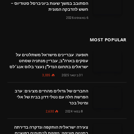
הסתובב במשך שעות ביוניברסל סטודיוס –
חשש להדבקה המונית
6 באוגוסט 2026
MOST POPULAR
תופעה: עבריינים מישראל משתלטים על
עסקים בארה"ב; עבריין מנתניה שסחט
ישראלים בתחום הנדל"ן נעצר בלוס אנג׳לס
31 בינואר 2025
3,035
החברים של גדולים מהחיים מציגים: ערב
הפרשת חלה עם נטלי דדון בבית של אלי
ומיטל בכר
8 במאי 2024
2,630
צעירה ישראלית הותקפה ונדקרה בדירתה
בסנטה מוניקה; נזקקת לניתוחים רפואיים