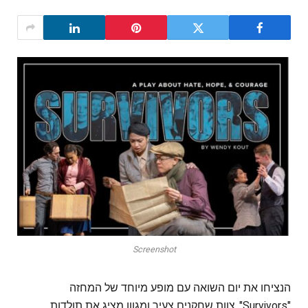
Screenshot
הנציחו את יום השואה עם מופע מיוחד של המחזה
"Survivors". צוות שחקנים צעיר ומגוון מציג את תולדות