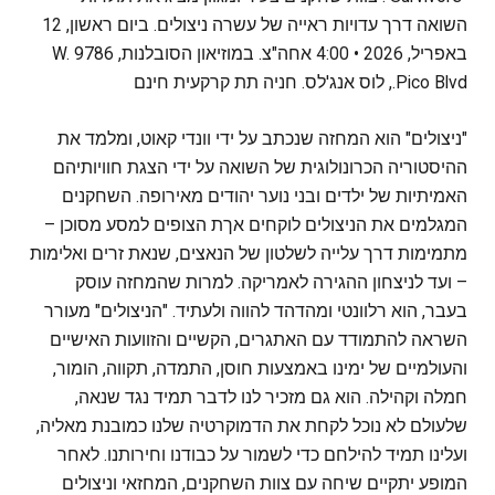
השואה דרך עדויות ראייה של עשרה ניצולים. ביום ראשון, 12
באפריל, 2026 • 4:00 אחה"צ. במוזיאון הסובלנות, 9786 W.
Pico Blvd., לוס אנג'לס. חניה תת קרקעית חינם
"ניצולים" הוא המחזה שנכתב על ידי וונדי קאוט, ומלמד את
ההיסטוריה הכרונולוגית של השואה על ידי הצגת חוויותיהם
האמיתיות של ילדים ובני נוער יהודים מאירופה. השחקנים
המגלמים את הניצולים לוקחים אךת הצופים למסע מסוכן –
מתמימות דרך עלייה לשלטון של הנאצים, שנאת זרים ואלימות
– ועד לניצחון ההגירה לאמריקה. למרות שהמחזה עוסק
בעבר, הוא רלוונטי ומהדהד להווה ולעתיד. "הניצולים" מעורר
השראה להתמודד עם האתגרים, הקשיים והזוועות האישיים
והעולמיים של ימינו באמצעות חוסן, התמדה, תקווה, הומור,
חמלה וקהילה. הוא גם מזכיר לנו לדבר תמיד נגד שנאה,
שלעולם לא נוכל לקחת את הדמוקרטיה שלנו כמובנת מאליה,
ועלינו תמיד להילחם כדי לשמור על כבודנו וחירותנו. לאחר
המופע יתקיים שיחה עם צוות השחקנים, המחזאי וניצולים