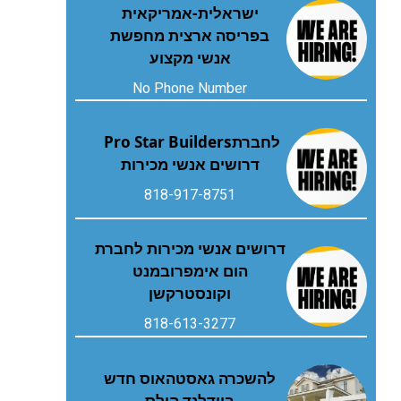
ישראלית-אמריקאית
בפריסה ארצית מחפשת
אנשי מקצוע
No Phone Number
לחברת‭ ‬Pro Star Builders‭
‬דרושים‭ ‬אנשי‭ ‬מכירות
818-917-8751
דרושים אנשי מכירות לחברת
הום אימפרובמנט
וקונסטרקשן
818-613-3277
להשכרה גאסטהאוס חדש
בוודלנד הילס