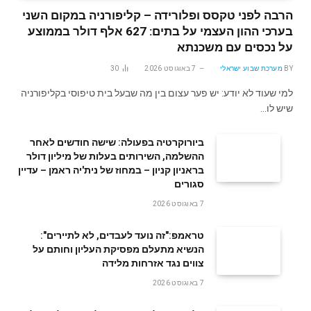
הרבה לפני טקסס ופלורידה – קליפורניה במקום השני
בערכי ההון העצמי על בתים: 627 אלף דולר בממוצע
על נכסים עם משכנתא
BY
מערכת שבוע ישראלי
7 באוגוסט 2026
30
למי שעוד לא יודע: יש פער עצום בין מה שבעל בית טיפוסי בקליפורניה
שיש לו…
ביורוקרטיה בפעולה: שישה חודשים לאחר
ההשלמה, השירותים בעלות של מיליון דולר
בראניון קניון – במחוז של נית'יה ראמן – עדיין
סגורים
7 באוגוסט 2026
טראמפ:"זה נועד לעבדים, לא לתיירים":
הנשיא מתעלם מפסיקת העליון וחותם על
צווים נגד אזרחות מלידה
7 באוגוסט 2026