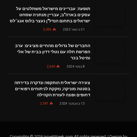
תופעה: עבריינים מישראל משתלטים על
עסקים בארה"ב; עבריין מנתניה שסחט
ישראלים בתחום הנדל"ן נעצר בלוס אנג׳לס
31 בינואר 2025
3,035
החברים של גדולים מהחיים מציגים: ערב
הפרשת חלה עם נטלי דדון בבית של אלי
ומיטל בכר
8 במאי 2024
2,630
צעירה ישראלית הותקפה ונדקרה בדירתה
בסנטה מוניקה; נזקקת לניתוחים רפואיים
דחופים ופונה לעזרת הקהילה
13 בנובמבר 2024
2,187
Copyrights © 2026 IsraeliWeek.com All rights reserved. | Design by