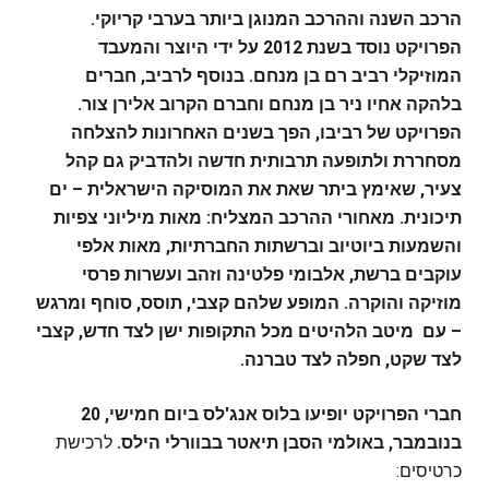
הרכב השנה וההרכב המנוגן ביותר בערבי קריוקי.
הפרויקט נוסד בשנת 2012 על ידי היוצר והמעבד
המוזיקלי רביב רם בן מנחם. בנוסף לרביב, חברים
בלהקה אחיו ניר בן מנחם וחברם הקרוב אלירן צור.
הפרויקט של רביבו, הפך בשנים האחרונות להצלחה
מסחררת ולתופעה תרבותית חדשה ולהדביק גם קהל
צעיר, שאימץ ביתר שאת את המוסיקה הישראלית – ים
תיכונית. מאחורי ההרכב המצליח: מאות מיליוני צפיות
והשמעות ביוטיוב וברשתות החברתיות, מאות אלפי
עוקבים ברשת, אלבומי פלטינה וזהב ועשרות פרסי
מוזיקה והוקרה. המופע שלהם קצבי, תוסס, סוחף ומרגש
– עם מיטב הלהיטים מכל התקופות ישן לצד חדש, קצבי
לצד שקט, חפלה לצד טברנה.
חברי הפרויקט יופיעו בלוס אנג'לס ביום חמישי, 20
בנובמבר, באולמי הסבן תיאטר בבוורלי הילס.
לרכישת
כרטיסים: