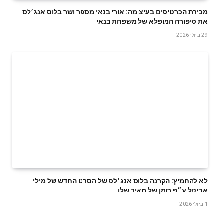
‬את‭ ‬סיפורה‭ ‬המופלא‭ ‬של‭ ‬משפחת‭ ‬בנאי
29 ביולי 2026
לא להחמיץ: הקרנה בלוס אנג׳לס של הסרט החדש של מילי
אביטל ע״פ רומן של מאיר שלו
1 ביולי 2026