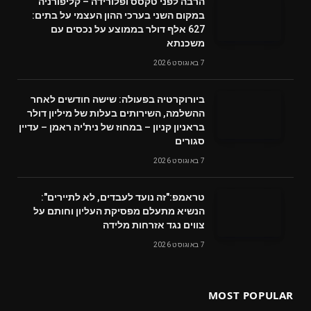
הרבה לפני טקסס ופלורידה – קליפורניה
במקום השני בערכי ההון העצמי על בתים:
627 אלף דולר בממוצע על נכסים עם
משכנתא
7 באוגוסט 2026
ביורוקרטיה בפעולה: שישה חודשים לאחר
ההשלמה, השירותים בעלות של מיליון דולר
בראניון קניון – במחוז של נית'יה ראמן – עדיין
סגורים
7 באוגוסט 2026
טראמפ:"זה נועד לעבדים, לא לתיירים":
הנשיא מתעלם מפסיקת העליון וחותם על
צווים נגד אזרחות מלידה
7 באוגוסט 2026
MOST POPULAR