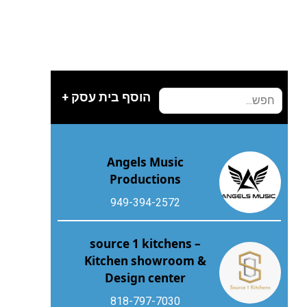
הוסף בית עסק +
Angels Music
Productions
949-394-2572
source 1 kitchens –
Kitchen showroom &
Design center
818-797-7030