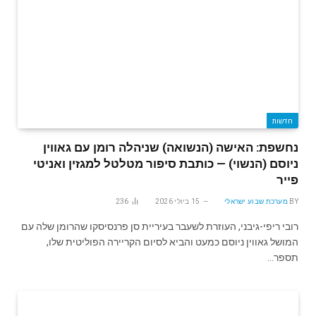
חדשות
נחשפת: האישה (הנשואה) שניהלה רומן עם גאווין
ניוסם (הנשוי) — כותבת סיפור מטלטל למגזין ואניטי
פייר
BY
מערכת שבוע ישראלי
15 ביולי 2026
236
רובי ריפי-גיבני, העוזרת לשעבר בעיריית סן פרנסיסקו שהרומן שלה עם
המושל גאווין ניוסם כמעט והביא לסיום הקריירה הפוליטית שלו,
תספר…