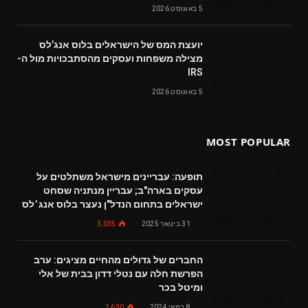
5 באוגוסט 2026
‬מצילה‭ ‬משפחות‭ ‬ועסקים‭ ‬מהסתבכויות‭ ‬מול‭ ‬ה-
IRS
5 באוגוסט 2026
MOST POPULAR
תופעה: עבריינים מישראל משתלטים על
עסקים בארה"ב; עבריין מנתניה שסחט
ישראלים בתחום הנדל"ן נעצר בלוס אנג׳לס
31 בינואר 2025
3,035
החברים של גדולים מהחיים מציגים: ערב
הפרשת חלה עם נטלי דדון בבית של אלי
ומיטל בכר
8 במאי 2024
2,630