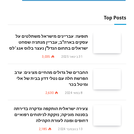
Top Posts
תופעה: עבריינים מישראל משתלטים על
עסקים בארה"ב; עבריין מנתניה שסחט
ישראלים בתחום הנדל"ן נעצר בלוס אנג׳לס
31 בינואר 2025
3,035
החברים של גדולים מהחיים מציגים: ערב
הפרשת חלה עם נטלי דדון בבית של אלי
ומיטל בכר
8 במאי 2024
2,630
צעירה ישראלית הותקפה ונדקרה בדירתה
בסנטה מוניקה; נזקקת לניתוחים רפואיים
דחופים ופונה לעזרת הקהילה
13 בנובמבר 2024
2,185