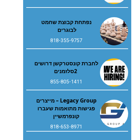
נפתחת קבוצת שחמט
לבוגרים
818-355-9757
‬2‭ ‬סלזמנים
855-805-1411
Legacy Group – מייצרים
פגישות מתואמות שעברו
קונפרמשיין
818-653-8971